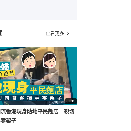
章
查看更多
01:13
回流香港現身貼地平民麵店 親切
手零架子