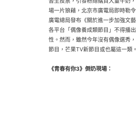
習生投票，引發粉絲購買大量牛奶，
場一片狼藉，北京市廣電局即時勒令
廣電總局發布《關於進一步加強文藝
各平台「偶像養成類節目」不得播出
性。然而，雖然今年沒有偶像選秀，
節目，芒果TV新節目或也屬這一類
《青春有你3》倒奶現場：