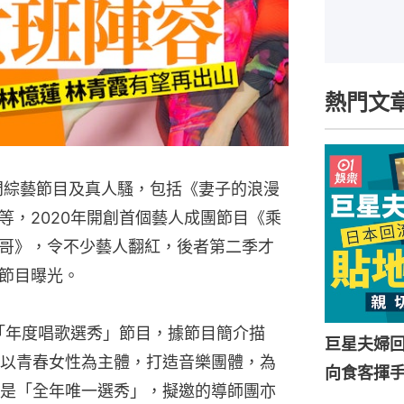
熱門文
門綜藝節目及真人騷，包括《妻子的浪漫
等，2020年開創首個藝人成團節目《乘
哥》，令不少藝人翻紅，後者第二季才
節目曝光。
「年度唱歌選秀」節目，據節目簡介描
巨星夫婦
以青春女性為主體，打造音樂團體，為
向食客揮
是「全年唯一選秀」，擬邀的導師團亦