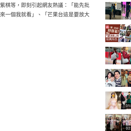
紫棋等，即刻引起網友熱議：「能先批
來一個我就看」、「芒果台這是要放大
01
02