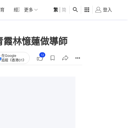
育
經濟
更多
01深圳
繁
觀點
|
简
健康
好食玩飛
登入
女
青霞林憶蓮做導師
12
在Google
追蹤《香港01》