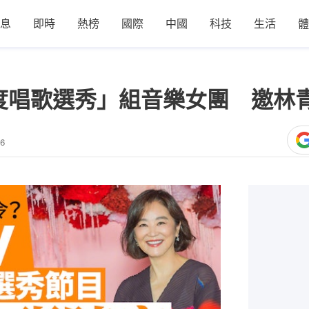
息
即時
熱榜
國際
中國
科技
生活
體
度唱歌選秀」組音樂女團 邀林
36