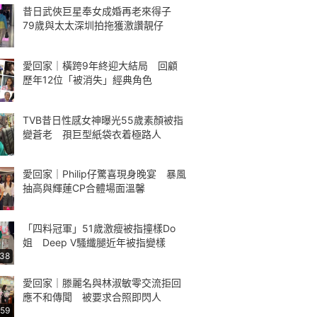
昔日武俠巨星奉女成婚再老來得子
79歲與太太深圳拍拖獲激讚靚仔
愛回家｜橫跨9年終迎大結局 回顧
歷年12位「被消失」經典角色
TVB昔日性感女神曝光55歲素顏被指
變蒼老 孭巨型紙袋衣着極路人
愛回家｜Philip仔驚喜現身晚宴 暴風
抽高與輝蓮CP合體場面溫馨
「四料冠軍」51歲激瘦被指撞樣Do
姐 Deep V騷纖腿近年被指變樣
:38
愛回家｜滕麗名與林淑敏零交流拒回
應不和傳聞 被要求合照即閃人
:59