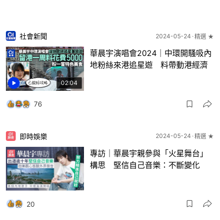
社會新聞
2024-05-24
精選 ★
華晨宇演唱會2024｜中環開騷吸內
地粉絲來港追星遊 料帶動港經濟
02:04
76
即時娛樂
2024-05-24
精選 ★
專訪｜華晨宇親參與「火星舞台」
構思 堅信自己音樂：不斷變化
20