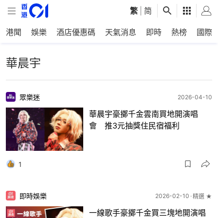
繁
|
简
港聞
娛樂
酒店優惠碼
天氣消息
即時
熱榜
國際
華晨宇
眾樂迷
2026-04-10
華晨宇豪擲千金雲南買地開演唱
會 推3元抽獎住民宿福利
1
即時娛樂
2026-02-10
精選 ★
一線歌手豪擲千金買三塊地開演唱