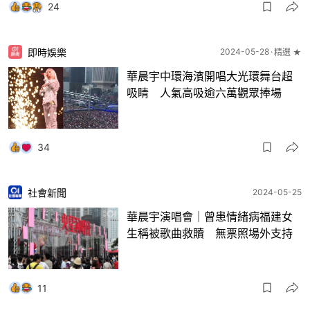
24
即時娛樂
2024-05-28
精選 ★
華晨宇中環海濱開唱大光環舞台超
吸睛 人氣高吸逾六萬觀眾捧場
34
社會新聞
2024-05-25
華晨宇演唱會｜曾患情緒病福建女
生稱被歌曲救贖 無票照場外支持
11