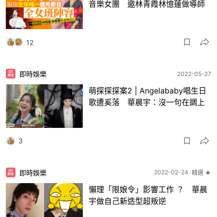
音樂女團 邀林青霞林憶蓮做導師
12
即時娛樂
2022-05-27
萌探探探案2 | Angelababy唱生日
歌遭奚落 華晨宇：沒一句在調上
3
即時娛樂
2022-02-24
精選 ★
懶理「限娘令」影響工作 ？ 華晨
宇做自己新造型超叛逆