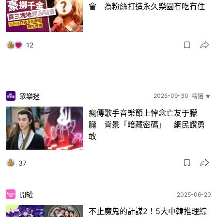
會 為粉絲打造永久樂園有吃有住
12
眾樂迷
2025-09-30
精選 ★
瘋傳歌手音樂節上悼念亡友于朦
朧 背景「暗藏密碼」 網民讚勇
敢
37
開罐
2025-06-20
不止魔鬼的計謀2！5大中韓推理綜