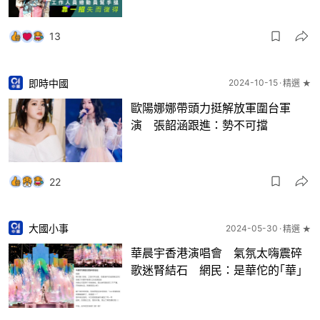
13
即時中國
2024-10-15
精選 ★
歐陽娜娜帶頭力挺解放軍圍台軍
演 張韶涵跟進：勢不可擋
22
大國小事
2024-05-30
精選 ★
華晨宇香港演唱會 氣氛太嗨震碎
歌迷腎結石 網民：是華佗的｢華｣