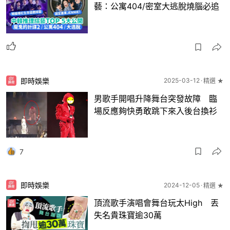
藝：公寓404/密室大逃脫燒腦必追
即時娛樂
2025-03-12
精選 ★
男歌手開唱升降舞台突發故障 臨
場反應夠快勇敢跳下來入後台換衫
7
即時娛樂
2024-12-05
精選 ★
頂流歌手演唱會舞台玩太High 丟
失名貴珠寶逾30萬