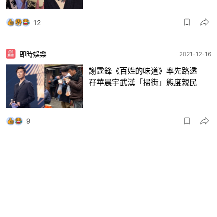
12
即時娛樂
2021-12-16
謝霆鋒《百姓的味道》率先路透
孖華晨宇武漢「掃街」態度親民
9
即時娛樂
2021-10-08
華晨宇鞠婧禕等多位明星起訴內地
醫美機構 網友：隨意用明星造謠