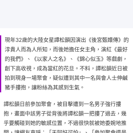
現年32歲的大陸女星譚松韻因演出《後宮甄嬛傳》的
淳貴人而為人所知，而後她擔任女主角，演紅《最好
的我們》、《以家人之名》、《錦心似玉》等戲劇，
創下高收視，成為當紅的花旦。不料，譚松韻近日被
拍到現身一場聚會，疑似遭到其中一名與會人士伸鹹
豬手摟抱，讓粉絲為其感到生氣。
譚松韻日前參加聚會，被目擊遭到一名男子強行摟
抱，畫面中該男子從背後將譚松韻一把摟了過去，幾
乎要觸碰到她的敏感位置，不過很快就被她委婉地推
開，讓網友直呼：「天阿好可怕」、「參加聚會還是