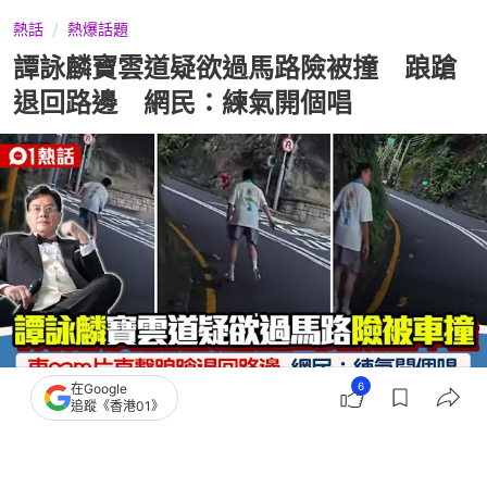
熱話
熱爆話題
譚詠麟寶雲道疑欲過馬路險被撞 踉蹌
退回路邊 網民：練氣開個唱
6
在Google
追蹤《香港01》
撰文：
朱利安
出版：
2026-06-29 16:42
更新：
2026-06-30 23:42