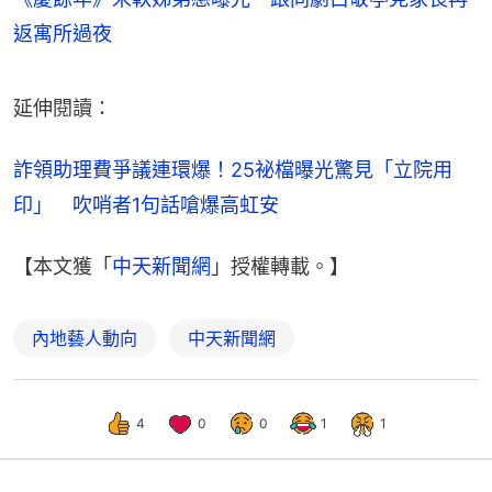
返寓所過夜
延伸閱讀：
詐領助理費爭議連環爆！25祕檔曝光驚見「立院用
印」　吹哨者1句話嗆爆高虹安
【本文獲「
中天新聞網
」授權轉載。】
內地藝人動向
中天新聞網
4
0
0
1
1