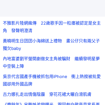
不雅影片陸網瘋傳 22歲歌手因一粒癦被認定是女主
角 發聲明澄清
黃曉明生日囝囝小海綿送上禮物 畫公仔只有兩父子
獨欠baby
內地富婆劉芊螢開劇做女主角被騙財 繼續發明星夢
中空裝上陣
吳京代言國產手機被抓包用iPhone 衝上熱搜被批愛
國卻用外國品牌
古力娜扎走出情傷陰霾 穿花花裙大曬白滑肌膚
《慶餘年》宋軼姊弟戀曝光 跟同劇白敬亭見家長再