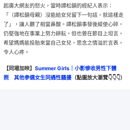
起廣大網友的怒火，當時譚松韻的經紀人表示：
「（譚松韻母親）沒能給女兒留下一句話，就這樣走
了」，讓人聽了相當鼻酸。譚松韻事發後縱使心碎，
仍堅強地在事業上努力耕耘，但也曾在節目上坦言，
希望媽媽能投胎來當自己女兒，思念之情溢於言表，
令人心疼。
【同場加映】
Summer Girls｜小影慘收男性下體
照　其他參選女生同遇性騷擾
（點圖放大瀏覽👇👇👇）