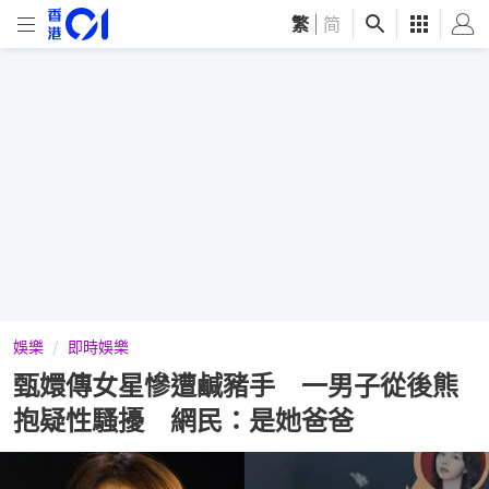
繁
|
简
娛樂
即時娛樂
甄嬛傳女星慘遭鹹豬手 一男子從後熊
抱疑性騷擾 網民：是她爸爸