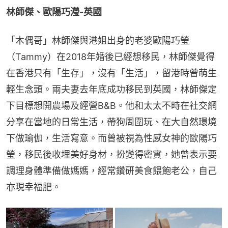
林師傑、歐陽巧瀅-英國
「木偶哥」林師傑與港姐出身的老婆歐陽巧瑩
（Tammy）在2018年婚後已經想移民，林師傑覺得
在香港只有「生存」，沒有「生活」，留港時曾萌生
輕生念頭。兩夫妻去年底成功移民到英國，林師傑定
下目標想開農場及經營B&B。他和太太不時在社交網
分享在當地的日常生活，帶狗周圍玩、在大自然環境
下做瑜伽，生活寫意。而曾被視為性感女神的歐陽巧
瑩，移民後收埋美好身材，扮變得密實，她曾表示要
調理身體準備做媽媽，經常鑽研美食餵飽老公，自己
亦現幸福肥。