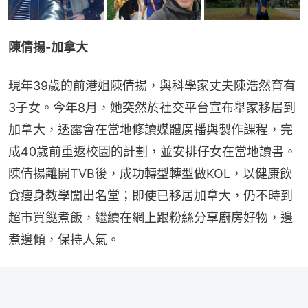
陳倩揚-加拿大
現年39歲的前港姐陳倩揚，與科學家丈夫陳浩然育有
3子女。今年8月，她突然於社交平台宣布舉家移居到
加拿大，透露會在當地修讀媒體廣播與製作課程，完
成40歲前重返校園的計劃，並安排仔女在當地讀書。
陳倩揚離開TVB後，成功轉型轉型做KOL，以健康飲
食瘦身教學闖出名堂；即使已移居加拿大，仍不時到
超市買餸煮飯，繼續在網上跟粉絲分享廚房好物，邊
煮邊傾，保持人氣。