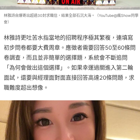
林雅詩自爆寄出超過30封求職信，結果全部石沉大海。（YouTube@瘋Show同學
會）
林雅詩更吐苦水指當地的招聘程序極其繁複，連填寫
初步問卷都要大費周章。應徵者需要回答50至60條問
卷調查，而且並非簡單的選擇題，系統會不斷追問
「為何會做出這個選擇」。如果幸運過關進入第二輪
面試，還要與經理面對面直接回答高達20條問題，求
職難度超出想像。