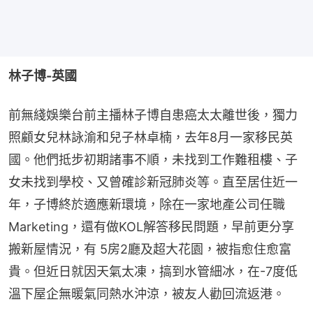
林子博-英國
前無綫娛樂台前主播林子博自患癌太太離世後，獨力
照顧女兒林詠渝和兒子林卓楠，去年8月一家移民英
國。他們抵步初期諸事不順，未找到工作難租樓、子
女未找到學校、又曾確診新冠肺炎等。直至居住近一
年，子博終於適應新環境，除在一家地產公司任職
Marketing，還有做KOL解答移民問題，早前更分享
搬新屋情況，有 5房2廳及超大花園，被指愈住愈富
貴。但近日就因天氣太凍，搞到水管細冰，在-7度低
溫下屋企無暖氣同熱水沖涼，被友人勸回流返港。