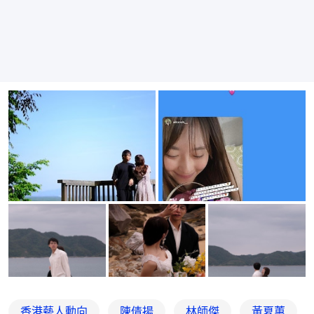
香港藝人動向
陳倩揚
林師傑
黃夏蕙