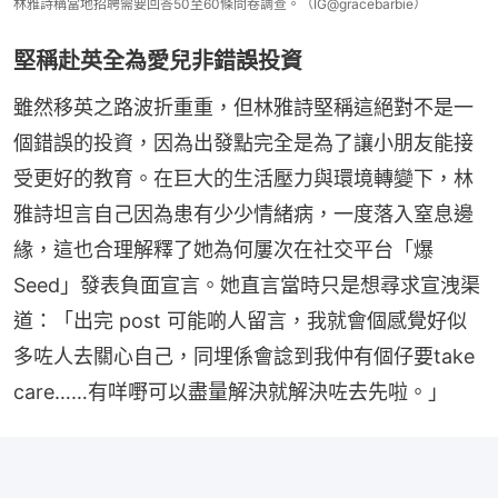
林雅詩稱當地招聘需要回答50至60條問卷調查。（IG@gracebarbie）
堅稱赴英全為愛兒非錯誤投資
雖然移英之路波折重重，但林雅詩堅稱這絕對不是一
個錯誤的投資，因為出發點完全是為了讓小朋友能接
受更好的教育。在巨大的生活壓力與環境轉變下，林
雅詩坦言自己因為患有少少情緒病，一度落入窒息邊
緣，這也合理解釋了她為何屢次在社交平台「爆 
Seed」發表負面宣言。她直言當時只是想尋求宣洩渠
道：「出完 post 可能啲人留言，我就會個感覺好似
多咗人去關心自己，同埋係會諗到我仲有個仔要take 
care……有咩嘢可以盡量解決就解決咗去先啦。」