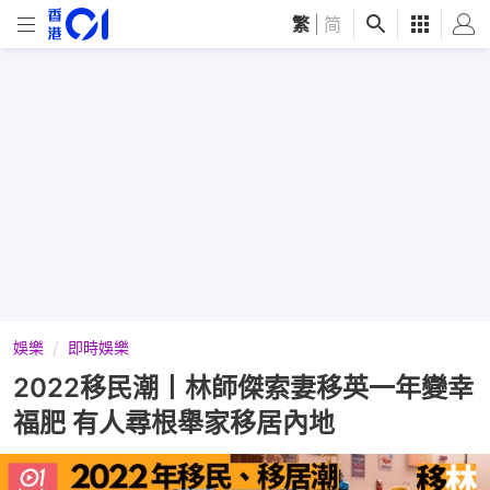
繁
|
简
娛樂
即時娛樂
2022移民潮丨林師傑索妻移英一年變幸
福肥 有人尋根舉家移居內地