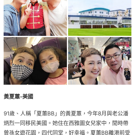
黃夏蕙-美國 
91歲、人稱「夏蕙BB」的黃夏蕙，今年8月與老公潘
炳烈一同移民美國。她住在西雅圖女兒家中，閒時帶
曾孫女遊花園，四代同堂，好幸福。夏蕙BB離港前受