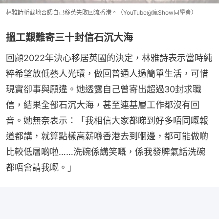
林雅詩斬截地否認自己移英失敗回流香港。（YouTube@瘋Show同學會）
搵工艱難寄三十封信石沉大海
回顧2022年決心移居英國的決定，林雅詩表示當時純
粹希望放低藝人光環，做回普通人過簡單生活，可惜
現實卻事與願違。她透露自己曾寄出超過30封求職
信，結果全部石沉大海，甚至連基層工作都沒有回
音。她無奈表示：「我相信大家都睇到好多唔同嘅報
道都講，就算點樣高薪喺香港去到嗰邊，都可能做啲
比較低層啲啦……洗碗係講笑嘅，係我發脾氣話洗碗
都唔會請我嘅。」