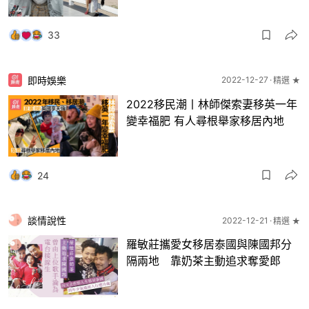
33
即時娛樂
2022-12-27
精選 ★
2022移民潮丨林師傑索妻移英一年
變幸福肥 有人尋根舉家移居內地
24
談情說性
2022-12-21
精選 ★
羅敏莊攜愛女移居泰國與陳國邦分
隔兩地 靠奶茶主動追求奪愛郎