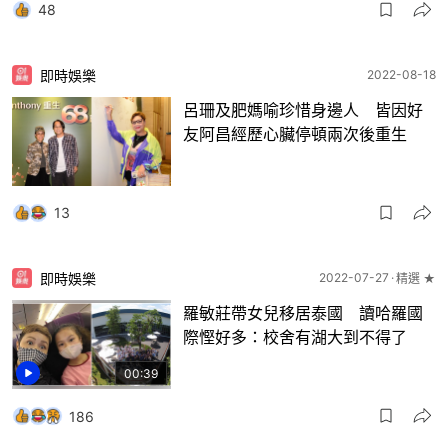
48
即時娛樂
2022-08-18
呂珊及肥媽喻珍惜身邊人 皆因好
友阿昌經歷心臟停頓兩次後重生
13
即時娛樂
2022-07-27
精選 ★
羅敏莊帶女兒移居泰國 讀哈羅國
際慳好多：校舍有湖大到不得了
00:39
186