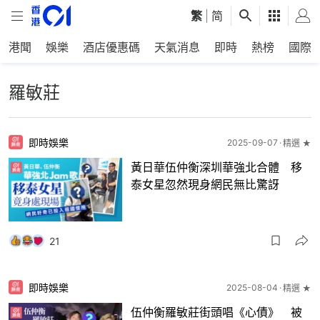
繁
|
简
港聞
娛樂
酒店優惠碼
天氣消息
即時
熱榜
國際
羅敏莊
即時娛樂
2025-09-07
精選 ★
黃日華伍仲衡深圳華強北合體 移
泰女星忽然現身網民無比驚訝
21
即時娛樂
2025-08-04
精選 ★
伍仲衡羅敏莊街頭唱《心債》 被