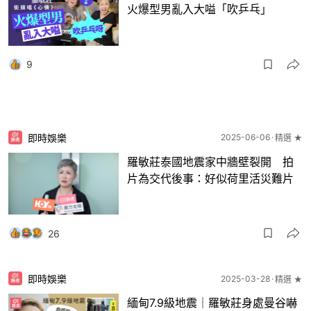
火爆型男亂入大嗌「吹乒乓」
9
即時娛樂
2025-06-06
精選 ★
羅敏莊泰國地震家中牆壁裂開 拍
片為交代後事：好似荷里活災難片
26
即時娛樂
2025-03-28
精選 ★
緬甸7.9級地震｜羅敏莊身處曼谷嚇