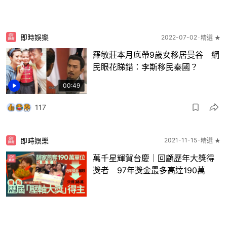
即時娛樂
2022-07-02
精選 ★
羅敏莊本月底帶9歲女移居曼谷 網
民眼花睇錯：李斯移民秦國？
00:49
117
即時娛樂
2021-11-15
精選 ★
萬千星輝賀台慶｜回顧歷年大獎得
獎者 97年獎金最多高達190萬
10