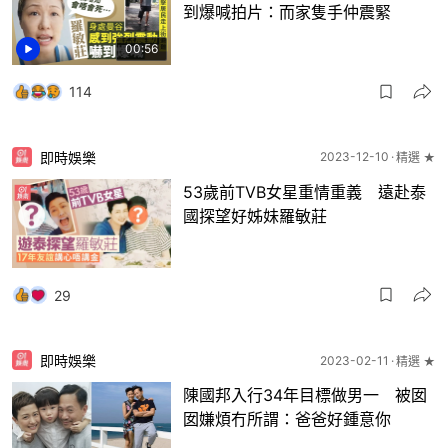
到爆喊拍片：而家隻手仲震緊
00:56
114
即時娛樂
2023-12-10
精選 ★
53歲前TVB女星重情重義 遠赴泰
國探望好姊妹羅敏莊
29
即時娛樂
2023-02-11
精選 ★
陳國邦入行34年目標做男一 被囡
囡嫌煩冇所謂：爸爸好鍾意你