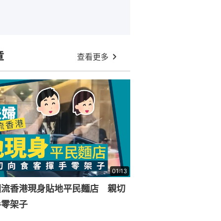
章
查看更多
01:13
回流香港現身貼地平民麵店 親切
手零架子