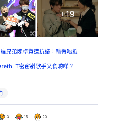
+
19
濤贏兄弟陳卓賢遭抗議：輸得唔抵
eth. T密密斟歌手又食啲咩？
向
0
15
20