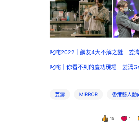
叱咤2022｜網友4大不解之謎 姜
叱咤｜你看不到的慶功現場 姜濤Gar
姜濤
MIRROR
香港藝人動
15
1