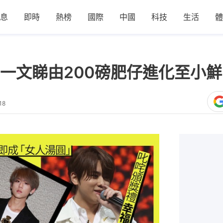
息
即時
熱榜
國際
中國
科技
生活
體
一文睇由200磅肥仔進化至小
18