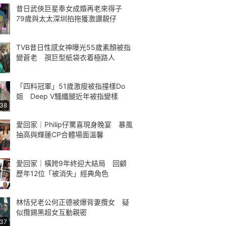
昔日武俠巨星奉女成婚再老來得子
79歲與太太深圳拍拖獲激讚靚仔
TVB昔日性感女神曝光55歲素顏被指
變蒼老 孭巨型紙袋衣着極路人
「四料冠軍」51歲激瘦被指撞樣Do
姐 Deep V騷纖腿近年被指變樣
:38
愛回家｜Philip仔驚喜現身晚宴 暴風
抽高與輝蓮CP合體場面溫馨
愛回家｜橫跨9年終迎大結局 回顧
歷年12位「被消失」經典角色
林恬兒老公何正德被爆背妻攬女 疑
似攬錫黑超女互動親密
:37