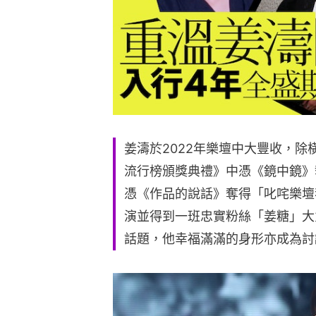
姜濤於2022年樂壇中大豐收，除
流行榜頒獎典禮》中憑《鏡中鏡》
憑《作品的說話》奪得「叱咤樂壇
演並得到一班忠實粉絲「姜糖」大
話題，他幸福滿滿的身形亦成為討