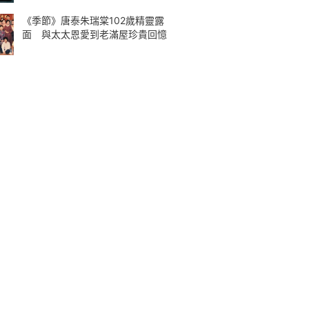
《季節》唐泰朱瑞棠102歲精靈露
面 與太太恩愛到老滿屋珍貴回憶