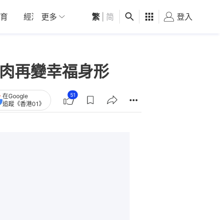
育
經濟
更多
01深圳
繁
觀點
|
简
健康
好食玩飛
登入
女
鮮肉再變幸福身形
51
在Google
追蹤《香港01》