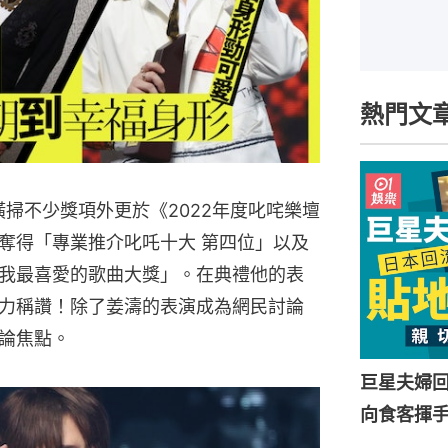
熱門文
橫掃不少獎項外更於《2022年度叱咤樂壇
奪得「專業推介叱吒十大 第四位」以及
我最喜愛的歌曲大獎」。在典禮他的表
力稱讚！除了姜濤的表演成為網民討論
論焦點。
巨星夫婦
向食客揮