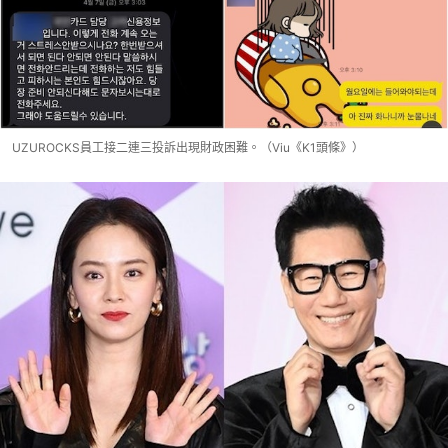
UZUROCKS員工接二連三投訴出現財政困難。（Viu《K1頭條》）