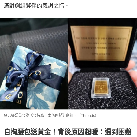
滿對劇組夥伴的感謝之情。
蘇志燮送黃金謝《金特務：本色回歸》劇組。（Threads）
自掏腰包送黃金！背後原因超暖：遇到困難