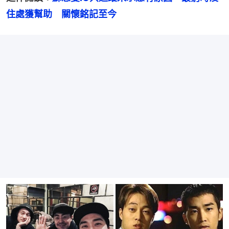
住處獲幫助　關懷銘記至今