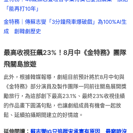
「能再打10年」
金特務｜傳蘇志燮「3分鐘飛車爆破戲」為100%AI生
成 創韓劇歷史
最高收視狂飆23%！8月中《金特務》團隊
飛關島旅遊
此外，根據韓媒報導，劇組目前預計將於8月中旬與
《金特務》部分演員及製作團隊一同前往關島展開獎
勵旅行，為這部創下最高23.1%、最終23%收視佳績
的作品畫下圓滿句點，也讓劇組成員有機會一起放
鬆、延續拍攝期間建立的好情誼。
延伸閱讀：
蘇志燮IG只追蹤宋承憲有原因　最窮時沒