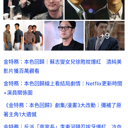
+
9
金特務：本色回歸｜蘇志燮女兒徐貹旼爆紅 清純美
影片獲百萬觀看
金特務：本色回歸線上看結局劇情｜Netflix更新時間
+演員關係圖
《金特務：本色回歸》劇集/漫畫3大改動｜彌補了原
著主角1大遺憾
金特務｜反派「南室長」李東河殘忍拔牙爆紅 冷血