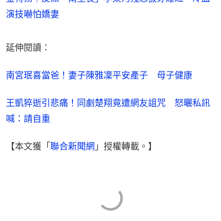
演技嚇怕嬌妻
延伸閱讀：
南宮珉喜當爸！妻子陳雅凜平安產子　母子健康
王凱猝逝引悲痛！同劇楚翔竟遭網友詛咒　怒曬私訊
喊：請自重
【本文獲「
聯合新聞網
」授權轉載。】