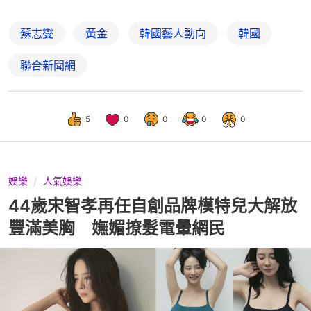
蘇志燮
黃金
韓國藝人動向
韓國
聯合新聞網
5
0
0
0
0
娛樂
人氣娛樂
44歲宋智孝再任自創品牌模特兒大解放
豐滿美胸 嫵媚撩髮電暈網民