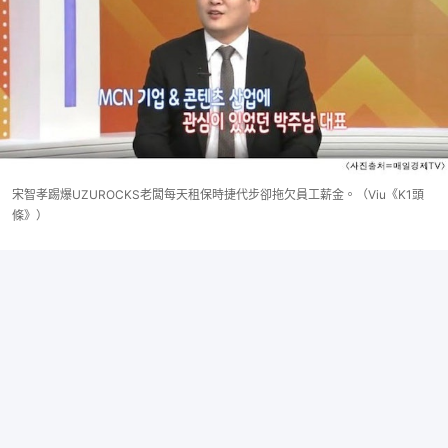
宋智孝踢爆UZUROCKS老闆每天租保時捷代步卻拖欠員工薪金。（Viu《K1頭
條》）