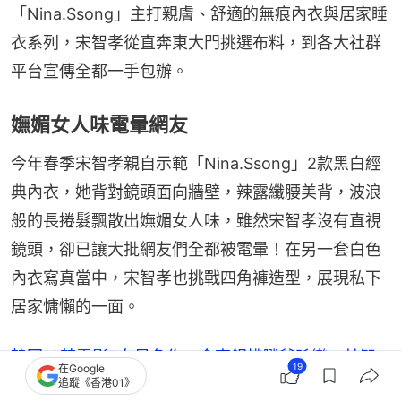
「Nina.Ssong」主打親膚、舒適的無痕內衣與居家睡
衣系列，宋智孝從直奔東大門挑選布料，到各大社群
平台宣傳全都一手包辦。
嫵媚女人味電暈網友
今年春季宋智孝親自示範「Nina.Ssong」2款黑白經
典內衣，她背對鏡頭面向牆壁，辣露纖腰美背，波浪
般的長捲髮飄散出嫵媚女人味，雖然宋智孝沒有直視
鏡頭，卻已讓大批網友們全都被電暈！在另一套白色
內衣寫真當中，宋智孝也挑戰四角褲造型，展現私下
居家慵懶的一面。
韓國19禁電影5女星名作 金高銀挑戰爺孫戀 林智
19
在Google
妍演大膽車震戲
追蹤《香港01》