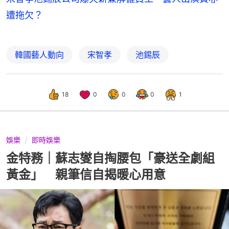
遭拖欠？
韓國藝人動向
宋智孝
池錫辰
18
0
0
0
1
娛樂
即時娛樂
金特務｜蘇志燮自掏腰包「豪送全劇組
黃金」 親筆信自揭暖心用意