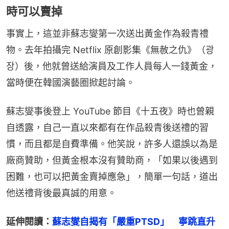
時可以賣掉
事實上，這並非蘇志燮第一次送出黃金作為殺青禮
物。去年拍攝完 Netflix 原創影集《無赦之仇》（광
장）後，他就曾送給演員及工作人員每人一錢黃金，
當時便在韓國演藝圈掀起討論。
蘇志燮事後登上 YouTube 節目《十五夜》時也曾親
自透露，自己一直以來都有在作品殺青後送禮的習
慣，而且都是自費準備。他笑說，許多人還誤以為是
廠商贊助，但黃金根本沒有贊助商，「如果以後遇到
困難，也可以把黃金賣掉應急」，簡單一句話，道出
他送禮背後最真誠的用意。
延伸閱讀：
蘇志燮自揭有「嚴重PTSD」　寧跳直升