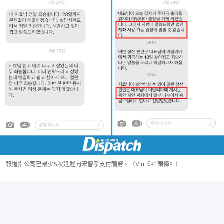
報道指公司已最少5次延遲向宋智孝支付酬勞。（Viu《K1頭條》）