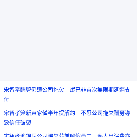
宋智孝酬勞仍遭公司拖欠 爆已非首次無限期延遲支
付
宋智孝簽新東家僅半年提解約 不忍公司拖欠酬勞導
致信任破裂
宋智孝池錫辰公司爆欠薪兼解僱員工 藝人出演費亦