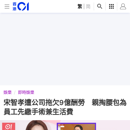
繁
|
简
娛樂
即時娛樂
宋智孝遭公司拖欠9億酬勞 親掏腰包為
員工先繳手術兼生活費