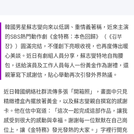
韓國男星蘇志燮向來以低調、重情義著稱，近來主演
的SBS熱門動作劇《金特務：本色回歸》（《김부
장》）圓滿完結，不僅創下亮眼收視，也再度傳出暖
心美談。近日有劇組人員分享，蘇志燮特地自掏腰
包，送給演員及工作人員每人一份黃金作為謝禮，還
親筆寫下感謝信，貼心舉動再次引發外界熱議。
近日韓國網絡社群流傳多張「開箱照」，畫面中只見
精緻禮盒內擺放著黃金，以及蘇志燮親自撰寫的感謝
卡。他在信中寫道：「這次一起完成這部作品，讓我
感受到很大的感動與幸福。謝謝每一位默默在自己崗
位上，讓《金特務》發光發熱的大家。」字裡行間充