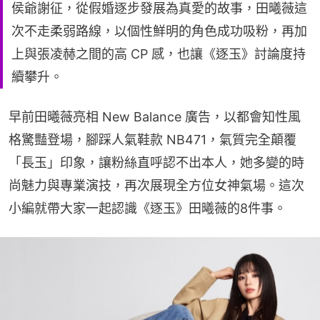
侯爺謝征，從假婚逐步發展為真愛的故事，田曦薇這
次不走柔弱路線，以個性鮮明的角色成功吸粉，再加
上與張凌赫之間的高 CP 感，也讓《逐玉》討論度持
續攀升。
早前田曦薇亮相 New Balance 廣告，以都會知性風
格驚豔登場，腳踩人氣鞋款 NB471，氣質完全顛覆
「長玉」印象，讓粉絲直呼認不出本人，她多變的時
尚魅力與專業演技，再次展現全方位女神氣場。這次
小編就帶大家一起認識《逐玉》田曦薇的8件事。