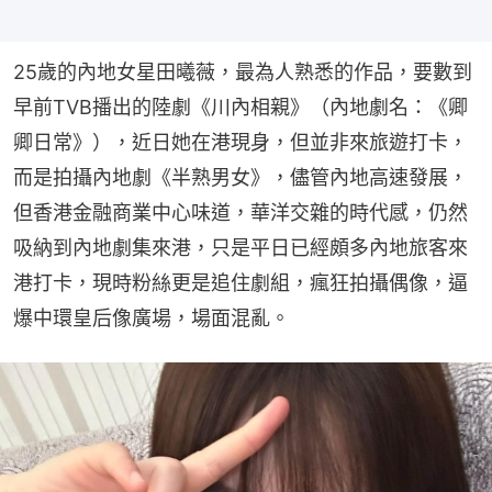
25歲的內地女星田曦薇，最為人熟悉的作品，要數到
早前TVB播出的陸劇《川內相親》（內地劇名：《卿
卿日常》），近日她在港現身，但並非來旅遊打卡，
而是拍攝內地劇《半熟男女》，儘管內地高速發展，
但香港金融商業中心味道，華洋交雜的時代感，仍然
吸納到內地劇集來港，只是平日已經頗多內地旅客來
港打卡，現時粉絲更是追住劇組，瘋狂拍攝偶像，逼
爆中環皇后像廣場，場面混亂。