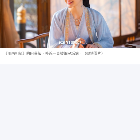
《川內相親》的田曦薇，外貌一直被網民垢病。（微博圖片）