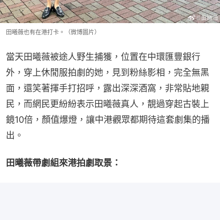
田曦薇也有在港打卡。（微博圖片）
當天田曦薇被途人野生捕獲，位置在中環匯豐銀行
外，穿上休閒服拍劇的她，見到粉絲影相，完全無黑
面，還笑著揮手打招呼，露出深深酒窩，非常貼地親
民，而網民更紛紛表示田曦薇真人，靚過穿起古裝上
鏡10倍，顏值爆燈，讓中港觀眾都期待這套劇集的播
出。
田曦薇帶劇組來港拍劇取景：