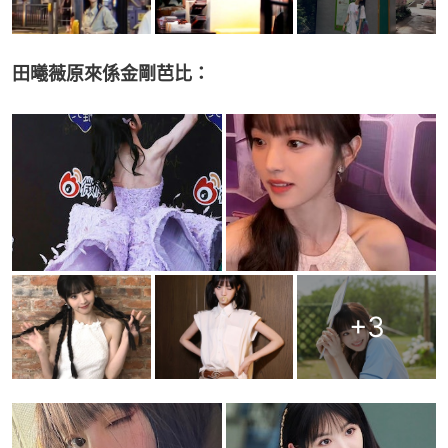
田曦薇原來係金剛芭比：
+
3