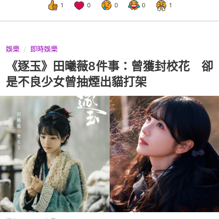
1
0
0
0
1
娛樂
即時娛樂
《逐玉》田曦薇8件事：曾獲封校花 卻
是不良少女曾抽煙出貓打架