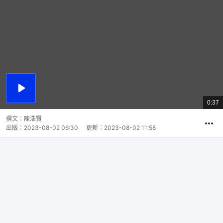
播
放
0:37
總
影
共
片
時
撰文：
陳浩賢
間
出版：
2023-08-02 06:30
更新：
2023-08-02 11:58