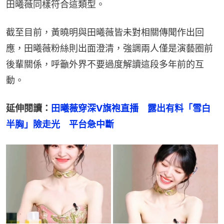
田曦薇同樣符合這類型。
截至目前，黃曉明與田曦薇皆未對相關傳聞作出回
應，田曦薇粉絲則出面澄清，強調兩人僅是演藝圈前
後輩關係，呼籲外界不要過度解讀這段多年前的互
動。
延伸閱讀：
田曦薇穿深V旗袍直播　露出有料「雪白
半胸」險走光　平台急中斷