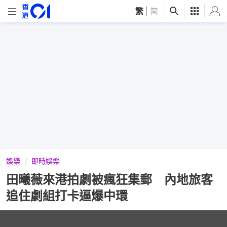
繁
|
简
娛樂
即時娛樂
田曦薇來港拍劇被瘋狂集郵 內地旅客
追住劇組打卡逼爆中環