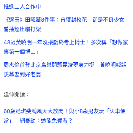
推進二人合作中
《逐玉》田曦薇8件事：曾獲封校花 卻是不良少女
曾抽煙出貓打架
48歲黃曉明一年沒接戲終考上博士！多次稱「想做家
裏第一個博士」
周杰倫首登北京鳥巢開騷昆凌現身力挺 黃曉明喊話
羨慕娶到好老婆
延伸閱讀：
60歲范琪斐颱風天大放閃！與小8歲男友玩「火車便
當」　網暴動：這能免費看？