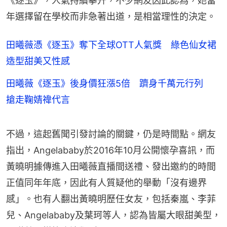
《逐玉》，人氣持續攀升，不少網友因此認為，她當
年選擇留在學校而非急著出道，是相當理性的決定。
田曦薇憑《逐玉》奪下全球OTT人氣獎 綠色仙女裙
造型甜美又性感
田曦薇《逐玉》後身價狂漲5倍 躋身千萬元行列
搶走鞠婧禕代言
不過，這起舊聞引發討論的關鍵，仍是時間點。網友
指出，Angelababy於2016年10月公開懷孕喜訊，而
黃曉明據傳進入田曦薇直播間送禮、發出邀約的時間
正值同年年底，因此有人質疑他的舉動「沒有邊界
感」。也有人翻出黃曉明歷任女友，包括秦嵐、李菲
兒、Angelababy及葉珂等人，認為皆屬大眼甜美型，