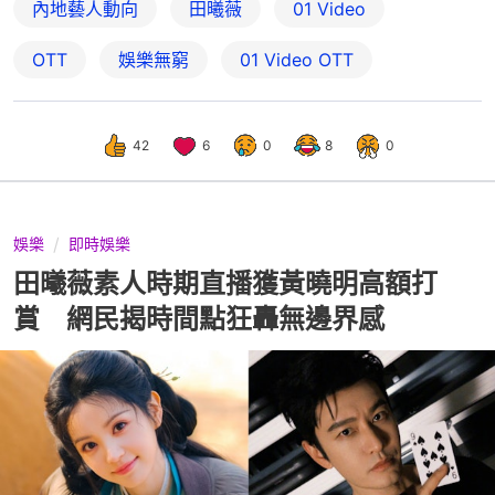
內地藝人動向
田曦薇
01 Video
OTT
娛樂無窮
01‌ ‌Video‌ ‌OTT
42
6
0
8
0
娛樂
即時娛樂
田曦薇素人時期直播獲黃曉明高額打
賞 網民揭時間點狂轟無邊界感