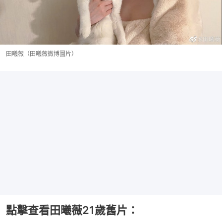
田曦薇（田曦薇微博圖片）
點擊查看田曦薇21歲舊片：