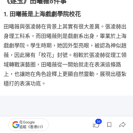
《逐玉》田曦薇8件事
1. 田曦薇是上海戲劇學院校花
田曦薇與張凌赫在背景上其實有很大差異。張凌赫出
身理工科系，而田曦薇則是戲劇系出身，畢業於上海
戲劇學院。學生時期，她因外型亮眼，被認為神似趙
薇，因此擁有「校花」封號。相較於張凌赫從理工領
域轉戰演藝圈，田曦薇從一開始就走在表演這條路
上，也讓她在角色詮釋上更顯自然靈動，展現出穩紮
穩打的表演功底。
56
在Google
追蹤《香港01》