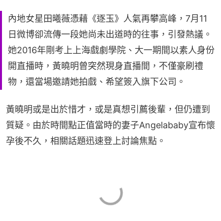
內地女星田曦薇憑藉《逐玉》人氣再攀高峰，7月11
日微博卻流傳一段她尚未出道時的往事，引發熱議。
她2016年剛考上上海戲劇學院、大一期間以素人身份
開直播時，黃曉明曾突然現身直播間，不僅豪刷禮
物，還當場邀請她拍戲、希望簽入旗下公司。
黃曉明或是出於惜才，或是真想引薦後輩，但仍遭到
質疑。由於時間點正值當時的妻子Angelababy宣布懷
孕後不久，相關話題迅速登上討論焦點。