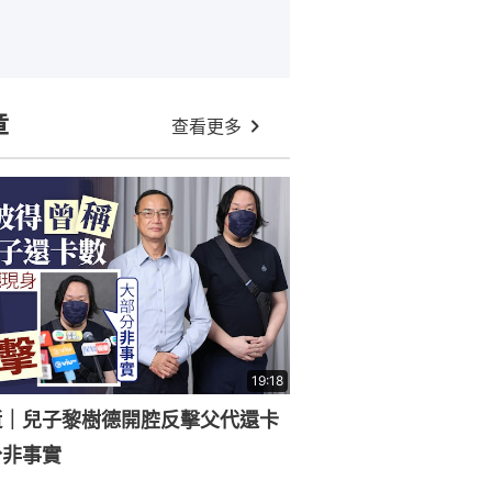
章
查看更多
19:18
逝｜兒子黎樹德開腔反擊父代還卡
分非事實