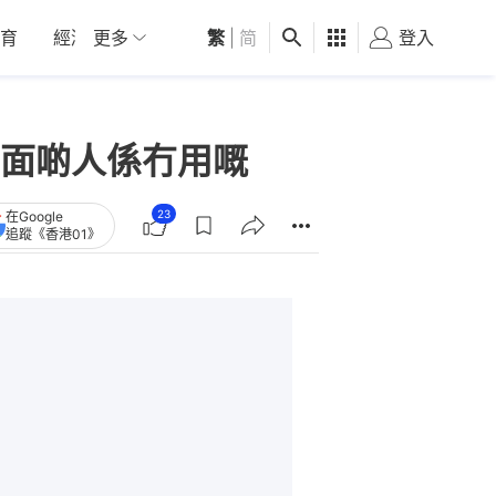
育
經濟
更多
01深圳
繁
觀點
|
简
健康
好食玩飛
登入
女
面啲人係冇用嘅
23
在Google
追蹤《香港01》