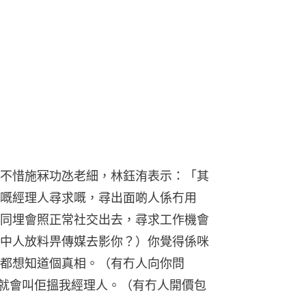
不惜施冧功氹老細，林鈺洧表示：「其
嘅經理人尋求嘅，尋出面啲人係冇用
同埋會照正常社交出去，尋求工作機會
中人放料畀傳媒去影你？）你覺得係咪
都想知道個真相。（有冇人向你問
我就會叫佢搵我經理人。（有冇人開價包