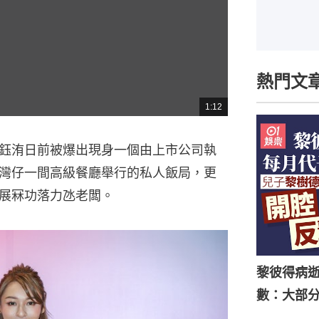
熱門文
1:12
總
共
時
間
鈺洧日前被爆出現身一個由上市公司執
灣仔一間高級餐廳舉行的私人飯局，更
展冧功落力氹老闆。
黎彼得病
數：大部