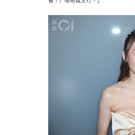
養？）咁呢樣又冇。」