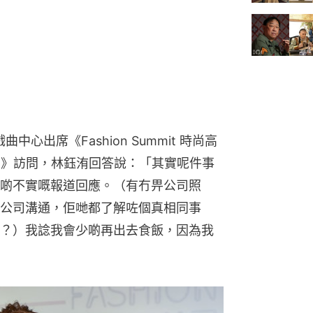
中心出席《Fashion Summit 時尚高
1》訪問，林鈺洧回答說：「其實呢件事
一啲不實嘅報道回應。（有冇畀公司照
公司溝通，佢哋都了解咗個真相同事
？）我諗我會少啲再出去食飯，因為我