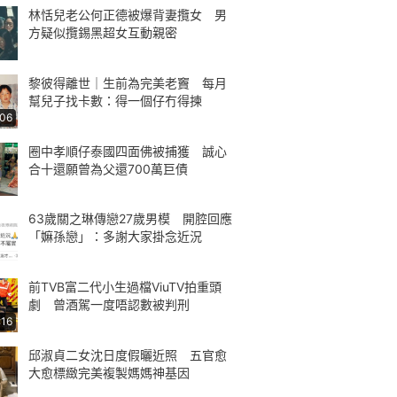
林恬兒老公何正德被爆背妻攬女 男
方疑似攬錫黑超女互動親密
黎彼得離世｜生前為完美老竇 每月
幫兒子找卡數：得一個仔冇得揀
:06
圈中孝順仔泰國四面佛被捕獲 誠心
合十還願曾為父還700萬巨債
63歲關之琳傳戀27歲男模 開腔回應
「嫲孫戀」：多謝大家掛念近況
前TVB富二代小生過檔ViuTV拍重頭
劇 曾酒駕一度唔認數被判刑
:16
邱淑貞二女沈日度假曬近照 五官愈
大愈標緻完美複製媽媽神基因