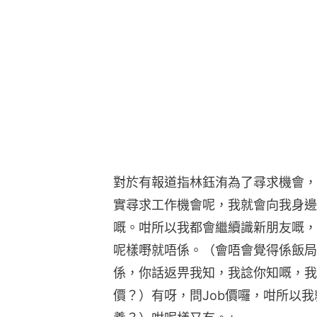
對於有報道指林鈺洧為了尋求機會，
實尋求工作機會呢，我就會向我身邊
嘅。咁所以我都會繼續識新朋友嘅，
呢樣嘢就唔係。（會唔會覺得係飯局
係，你話返畀我知，我諗你知嘅，我
價？）有呀，問Job價囉，咁所以