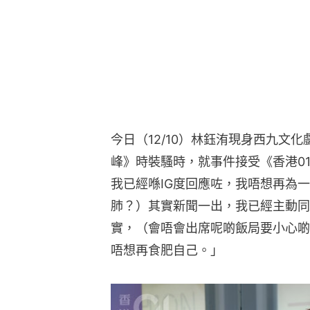
今日（12/10）林鈺洧現身西九文化戲曲
峰》時裝騷時，就事件接受《香港0
我已經喺IG度回應咗，我唔想再為
肺？）其實新聞一出，我已經主動同
實，（會唔會出席呢啲飯局要小心啲
唔想再食肥自己。」