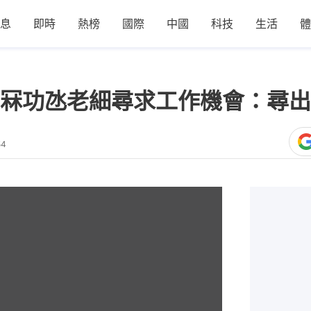
息
即時
熱榜
國際
中國
科技
生活
體
冧功氹老細尋求工作機會：尋出
54