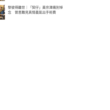
黎彼得離世｜「契仔」黃宗澤痛別悼
念 曾患難見真情義氣出手術費