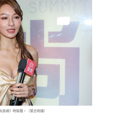
t 時尚高峰》時裝騷。（葉志明攝）