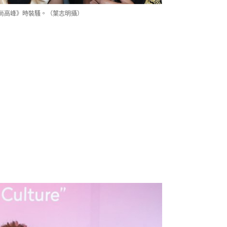
t 時尚高峰》時裝騷。（葉志明攝）