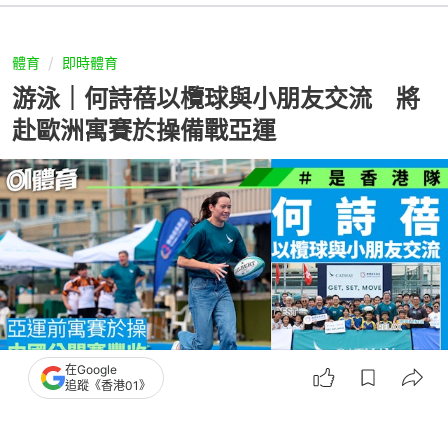
體育
即時體育
游泳｜何詩蓓以欖球與小朋友交流 將
赴歐洲寓賽於操備戰亞運
在Google
追蹤《香港01》
撰文：
趙子晉
出版：
2026-03-28 19:39
更新：
2026-03-28 20:32