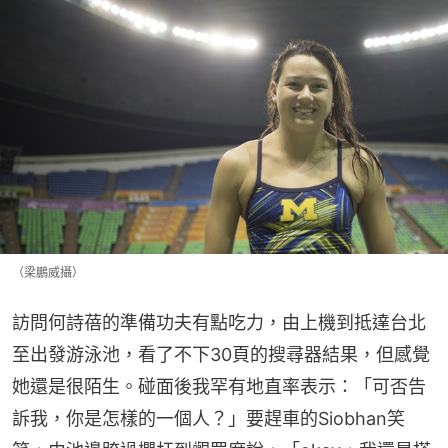
（梁鵬威攝）
訪問何詩蓓的準備功夫有點吃力，由上機到抵達台北
至出發游泳池，看了不下30頁的搜尋器結果，但感覺
她還是很陌生。碰面後我罕有地直率表示：「可否告
訴我，你是怎樣的一個人？」要趕車的Siobhan笑