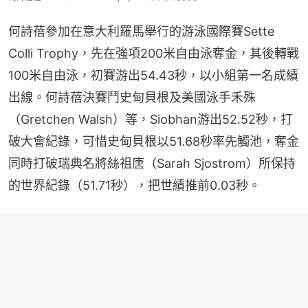
何詩蓓參加在意大利羅馬舉行的游泳國際賽Sette 
Colli Trophy，先在強項200米自由泳奪金，其後轉戰
100米自由泳，初賽游出54.43秒，以小組第一名成績
出線。何詩蓓決賽鬥史甸貝根及美國泳手禾殊
（Gretchen Walsh）等，Siobhan游出52.52秒，打
破大會紀錄，可惜史甸貝根以51.68秒率先觸池，奪金
同時打破瑞典名將絲祖唐（Sarah Sjostrom）所保持
的世界紀錄（51.71秒），把世績推前0.03秒。