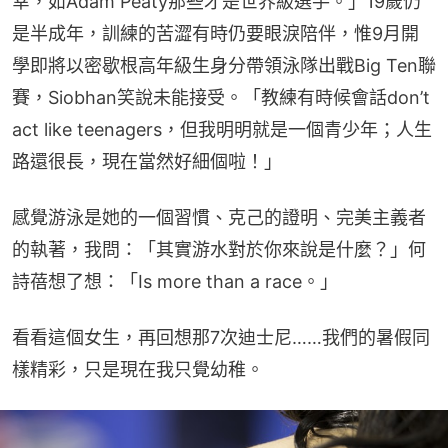
幸，如Adam Peaty那些才是世界級選手。」19歲仍
是半成年，訓練的苦澀有時仍要眼淚陪伴，惟9月開
學即將以密歇根高年級生身分帶領泳隊出戰Big Ten聯
賽，Siobhan笑說未能接受。「教練有時候會話don’t 
act like teenagers，但我明明就是一個青少年；人生
路還很長，現在當然好細個啦！」
感覺游泳是她的一個習慣、克己的證明、完美主義者
的執著，我問：「其實游水對於你來說是什麼？」何
詩蓓想了想：「Is more than a race。」
看看這個女生，再回想那7次迪士尼……我們的暑假同
樣精彩，只是現在我只覺幼稚。