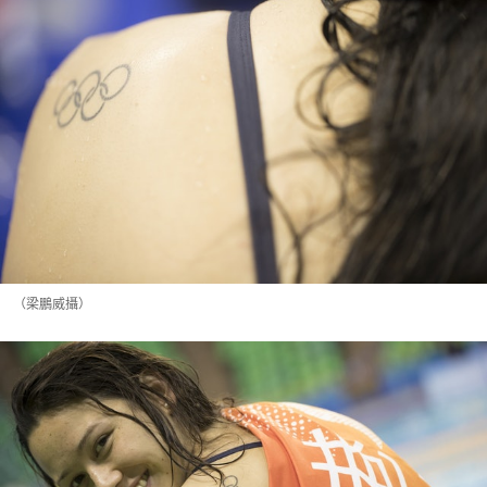
（梁鵬威攝）