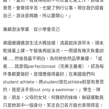
趣？「當然，我覺得絕對不可以當它是工作，這樣沒
意思，會覺得辛苦，也變了例行公事。現在我仍提着
自己，游泳是興趣，所以要開心。」
兼顧游泳學業　從小學會克己
美國邊讀邊游生活大概這樣：清晨起床游早水，頭未
乾接着上課，午飯後再返泳池，一周還有幾天負重訓
練……然後我最不明白，為何她依然品學兼優。「或
者……我是個perfectionest（完美主義者），認為每
件事都要做好，是理應做得最好；在美國我們叫
student athlete，將student放在athlete前是有意思
的，我是泳手但not only a swimmer。」學生、隊
友、朋友、父母的女兒、何雅舒的妹妹，無疑運動員
只是她其中一個身分。笑言自己各方面也表現得宜，