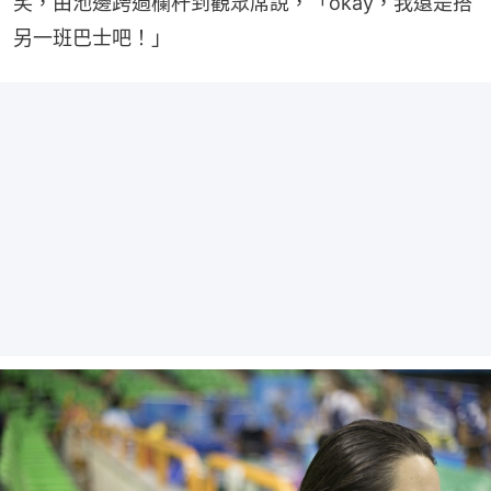
笑，由池邊跨過欄杆到觀眾席說，「okay，我還是搭
另一班巴士吧！」