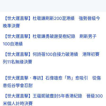
【世大運直擊】杜敬謙刷新200混港績 強勢晉級今
晚準決賽
【世大運直擊】杜敬謙勇破謝旻樹紀錄 刷新男子
100自港績
【世大運直擊】何詩蓓100自接力破港績 港隊初賽
列11名無緣決賽
【世大運直擊．專訪】石偉雄愈「熟」愈吸引 從傷
患低谷學會忍耐
【世大運直擊】王蘊妮破塵封5年香港紀錄 晉級300
米個人計時決賽