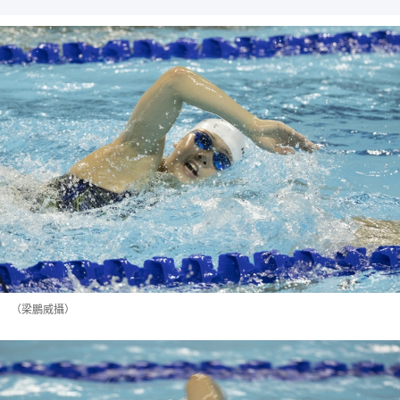
（梁鵬威攝）