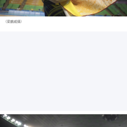
（梁鵬威攝）