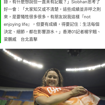
錄，有什麽想說但一直未有記載？」Siobhan思考了
好一會：「大家知又或不清楚，這些成績並非呼之則
來，是要犧牲很多很多。有朋友說我這樣『not
enjoying life』，但要有成績，得要記住：生活每個
決定、細節，都在影響游水。」香港01記者楊宇翹、
梁鵬威 台北直擊