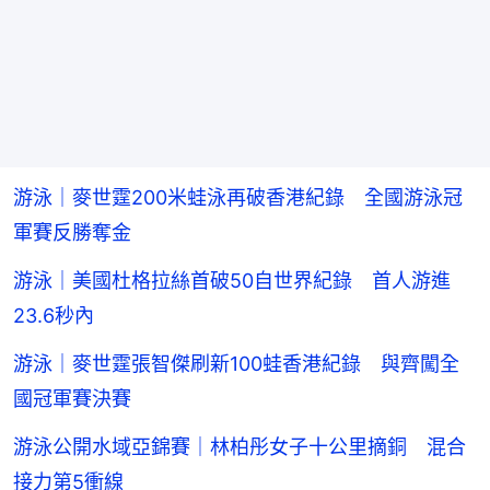
游泳｜麥世霆200米蛙泳再破香港紀錄 全國游泳冠
軍賽反勝奪金
游泳｜美國杜格拉絲首破50自世界紀錄 首人游進
23.6秒內
游泳｜麥世霆張智傑刷新100蛙香港紀錄 與齊闖全
國冠軍賽決賽
游泳公開水域亞錦賽｜林柏彤女子十公里摘銅 混合
接力第5衝線