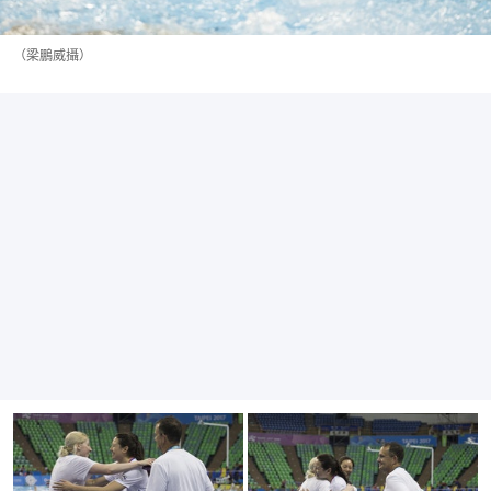
（梁鵬威攝）