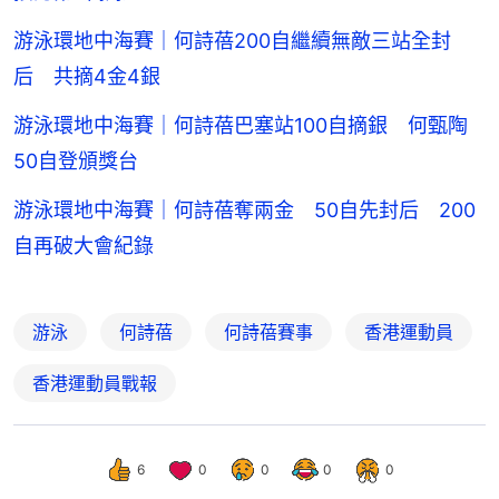
游泳環地中海賽｜何詩蓓200自繼續無敵三站全封
后 共摘4金4銀
游泳環地中海賽｜何詩蓓巴塞站100自摘銀 何甄陶
50自登頒獎台
游泳環地中海賽｜何詩蓓奪兩金 50自先封后 200
自再破大會紀錄
游泳
何詩蓓
何詩蓓賽事
香港運動員
香港運動員戰報
6
0
0
0
0