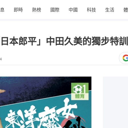
息
即時
熱榜
國際
中國
科技
生活
體
日本郎平」中田久美的獨步特訓
04