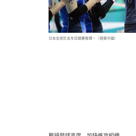
日本女排於去年亞錦賽奪標。（視覺中國）
壓接發球高度　加快進攻組織