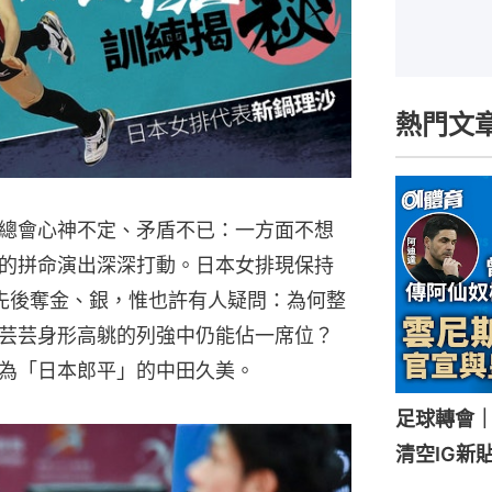
熱門文
總會心神不定、矛盾不已：一方面不想
的拼命演出深深打動。日本女排現保持
先後奪金、銀，惟也許有人疑問：為何整
芸芸身形高䠷的列強中仍能佔一席位？
為「日本郎平」的中田久美。
足球轉會
清空IG新