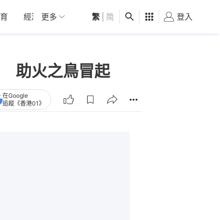
育
經濟
更多
01深圳
繁
觀點
|
简
健康
好食玩飛
登入
女
 助火之鳥冒起
在Google
追蹤《香港01》