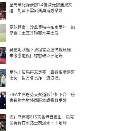
皇馬破紀錄豪擲1.4億歐元搶迪奧文
迪 對留下雲尼斯奧斯感樂觀
足球轉會｜沙拿簽特拉布宗兩年 加
歷查：土耳其聯賽水平太低
吳艷妮狀態下滑坦言亞運備戰艱難
未考慮退役目標想破亞洲紀錄
足球｜尼馬再惹是非 盃賽後爆通道
衝突 對方會長斥「流浪漢」
FIFA主席恩芬天奴道歉但拒下台 秘
書長對內對外兩版本證腹背受敵
梅迪歷停賽615天香港首復出 烏克
蘭翼鋒在車路士前途未卜︱足球