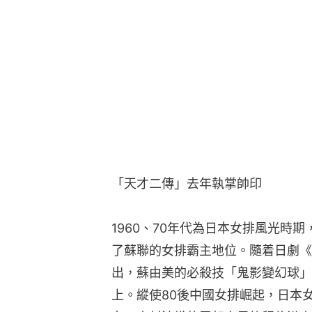
「天才二傳」去年執掌帥印
1960、70年代為日本女排風光時
了蘇聯的女排霸主地位。隨着日劇《
出，蘇由美的必殺技「鬼影變幻球」
上。縱使80後中國女排崛起，日本