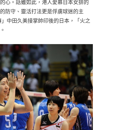
的心。話雖如此，港人愛慕日本女排的
的防守、靈活打法更是俘虜球迷的主
二傳」中田久美接掌帥印後的日本，「火之
。