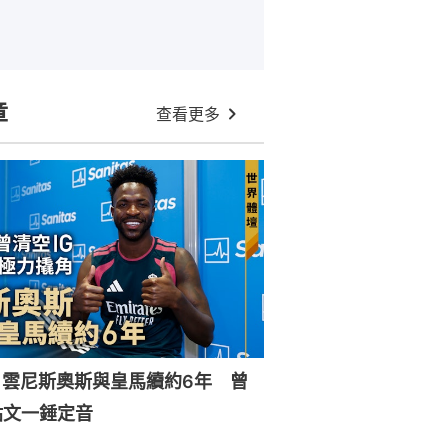
章
查看更多
｜雲尼斯奧斯與皇馬續約6年 曾
貼文一錘定音