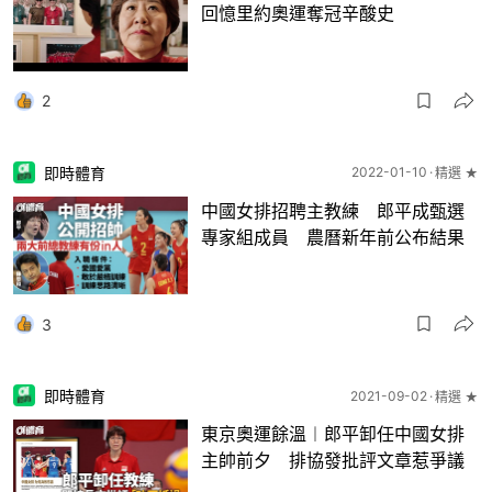
回憶里約奧運奪冠辛酸史
2
即時體育
2022-01-10
精選 ★
中國女排招聘主教練 郎平成甄選
專家組成員 農曆新年前公布結果
3
即時體育
2021-09-02
精選 ★
東京奧運餘溫︱郎平卸任中國女排
主帥前夕 排協發批評文章惹爭議