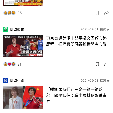
35
即時體育
2021-09-01
精選 ★
東京奧運餘溫︱郎平撰文回顧心路
歷程 揭備戰間母親離世聞者心酸
31
即時中國
2021-09-01
精選 ★
「鐵榔頭時代」三金一銀一銅落
幕 郎平卸任：冀中國排球永葆青
春