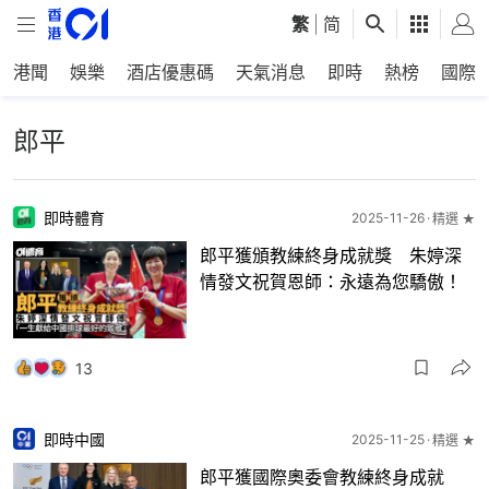
繁
|
简
港聞
娛樂
酒店優惠碼
天氣消息
即時
熱榜
國際
郎平
即時體育
2025-11-26
精選 ★
郎平獲頒教練終身成就獎 朱婷深
情發文祝賀恩師：永遠為您驕傲！
13
即時中國
2025-11-25
精選 ★
郎平獲國際奧委會教練終身成就