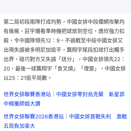
第二局初段兩隊打成均勢，中國女排中段攔網攻擊均
有進帳，莊宇珊看準時機把球放到空位，唐欣強力扣
殺，令中國隊領先12：9。不過戰至中段中國女排又
出現失誤被多明尼加追平，龔翔宇尾段扣球打出觸手
出界，碰巧對方又失誤「送分」，中國女排領先22：
20，最後一球龔翔宇「食叉燒」「埋齋」，中國女排
以25：21追平局數。
世界女排聯賽香港站｜中國女排零封烏克蘭 新星郭
中楠獲師姐大讚
世界女排聯賽2026香港站｜中國女排首戰失利 激戰
五局負加拿大