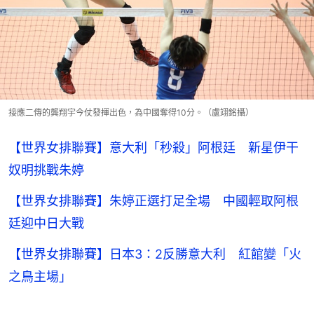
接應二傳的龔翔宇今仗發揮出色，為中國奪得10分。（盧翊銘攝）
【世界女排聯賽】意大利「秒殺」阿根廷 新星伊干
奴明挑戰朱婷
【世界女排聯賽】朱婷正選打足全場 中國輕取阿根
廷迎中日大戰
【世界女排聯賽】日本3：2反勝意大利 紅館變「火
之鳥主場」