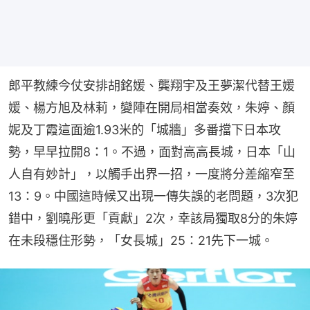
郎平教練今仗安排胡銘媛、龔翔宇及王夢潔代替王媛
媛、楊方旭及林莉，變陣在開局相當奏效，朱婷、顏
妮及丁霞這面逾1.93米的「城牆」多番擋下日本攻
勢，早早拉開8：1。不過，面對高高長城，日本「山
人自有妙計」，以觸手出界一招，一度將分差縮窄至
13：9。中國這時候又出現一傳失誤的老問題，3次犯
錯中，劉曉彤更「貢獻」2次，幸該局獨取8分的朱婷
在未段穩住形勢，「女長城」25：21先下一城。