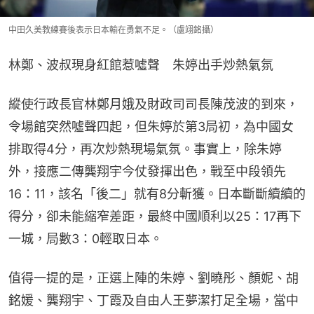
中田久美教練賽後表示日本輸在勇氣不足。（盧翊銘攝）
林鄭、波叔現身紅館惹噓聲　朱婷出手炒熱氣氛
縱使行政長官林鄭月娥及財政司司長陳茂波的到來，
令場館突然噓聲四起，但朱婷於第3局初，為中國女
排取得4分，再次炒熱現場氣氛。事實上，除朱婷
外，接應二傳龔翔宇今仗發揮出色，戰至中段領先
16：11，該名「後二」就有8分斬獲。日本斷斷續續的
得分，卻未能縮窄差距，最終中國順利以25：17再下
一城，局數3：0輕取日本。
值得一提的是，正選上陣的朱婷、劉曉彤、顏妮、胡
銘媛、龔翔宇、丁霞及自由人王夢潔打足全場，當中