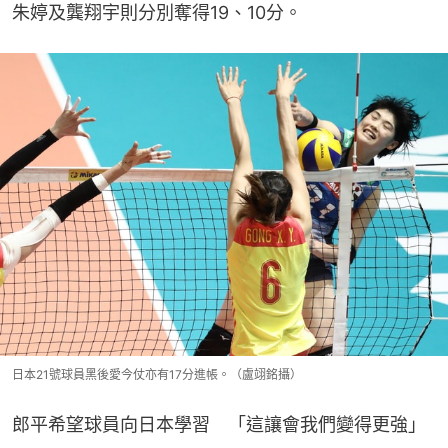
朱婷及龔翔宇則分別奪得19、10分。
日本21號球員黑後愛今仗亦有17分進帳。（盧翊銘攝）
郎平希望球員向日本學習　「這讓會我們變得更強​」