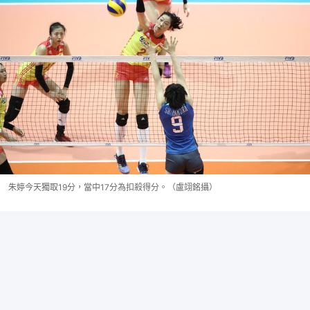
朱婷今天獨取19分，當中17分為扣殺得分。（盧翊銘攝）