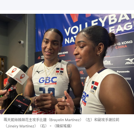
瑪天妮絲姊妹花主攻手比蓮（Brayelin Martínez）（左）和副攻手謝拉莉
（Jineiry Martínez）（右）。（陳綵瑤攝）