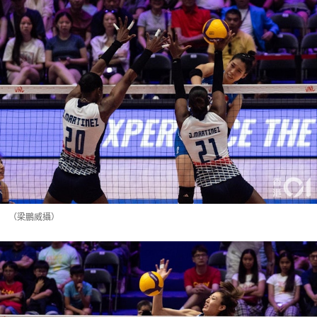
（梁鵬威攝）