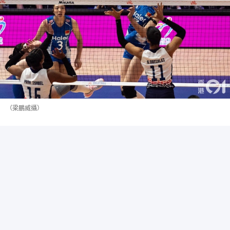
（梁鵬威攝）