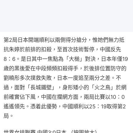
第2局日本開端順利以兩側得分搶分，惟她們無力抵
抗朱婷於前排的扣殺，至首次技術暫停，中國反先
8：6。是日其中一焦點為「大槌」對決，日本年僅19
歲的黑後愛在中段頻頻扣殺得手，於後排位置防守的
劉曉彤多次撲救失敗，日本一度追至兩分之差。不
過，面對「長城鐵壁」，身形矮小的「火之鳥」於網
前確實佔下風，中國在攔網方面，兩局比賽以10：0
遙遙領先。憑着此優勢，中國順利以25：19取得第2
局。
世界女排聯賽 中國3:0日本 （按圖放大）