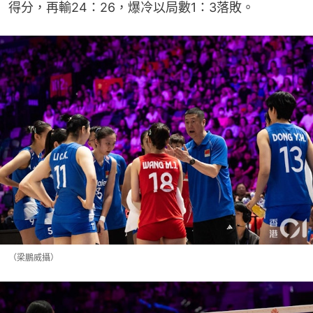
得分，再輸24：26，爆冷以局數1：3落敗。
（梁鵬威攝）