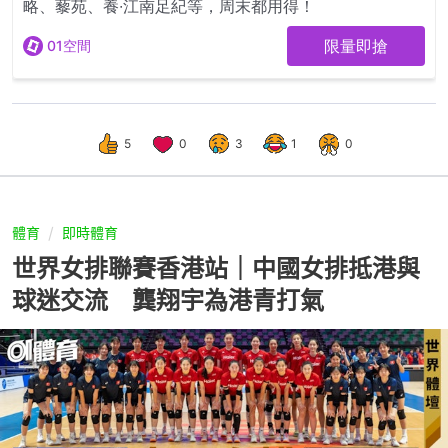
5
0
3
1
0
體育
即時體育
世界女排聯賽香港站｜中國女排抵港與
球迷交流 龔翔宇為港青打氣