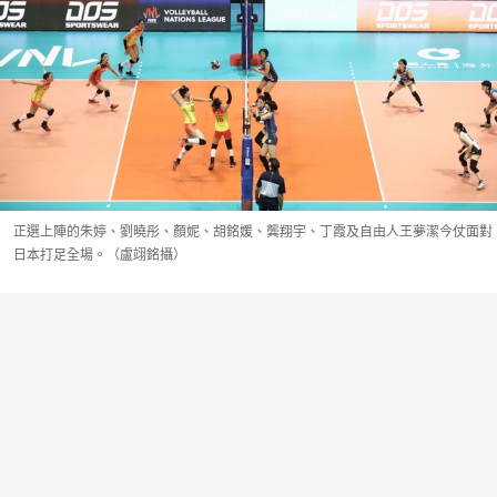
正選上陣的朱婷、劉曉彤、顏妮、胡銘媛、龔翔宇、丁霞及自由人王夢潔今仗面對
日本打足全場。（盧翊銘攝）