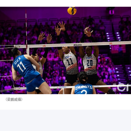
（梁鵬威攝）