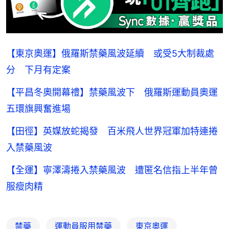
【東京奧運】俄羅斯禁藥風波延續 或受5大制裁處
分 下月有定案
【平昌冬奧開幕禮】禁藥風波下 俄羅斯運動員奧運
五環旗興奮進場
【田徑】英媒放蛇揭發 百米飛人世界冠軍加特連捲
入禁藥風波
【全運】寧澤濤捲入禁藥風波 遭匿名信指上半年曾
服瘦肉精
禁藥
運動員服用禁藥
東京奧運