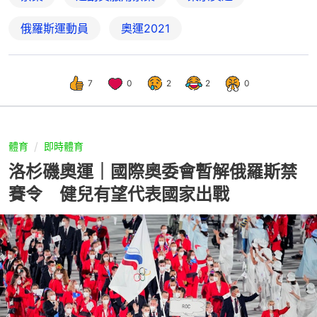
俄羅斯運動員
奧運2021
7
0
2
2
0
體育
即時體育
洛杉磯奧運｜國際奧委會暫解俄羅斯禁
賽令 健兒有望代表國家出戰