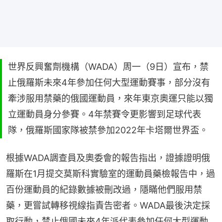
世界反興奮劑機構（WADA）周一（9日）宣布，禁
止俄羅斯未來4年參加任何大型運動賽事，部分沒有
牽涉服用禁藥的俄國運動員，來年東京奧運只能以獨
立運動員身分參賽。4年禁賽令更影響到足球代表
隊，俄羅斯國家隊被禁參加2022年卡塔爾世界盃。
根據WADA調查員及奧委會的報告指出，證據證明俄
羅斯在1月提交莫斯科實驗室的運動員藥檢報告中，過
百份運動員的紀錄數據被刪改過，隱瞞他們服用禁
藥，更嘗試轉移視線指責告密者。WADA最後決定採
取行動，禁止俄國未來4年派代表參加任何大型運動