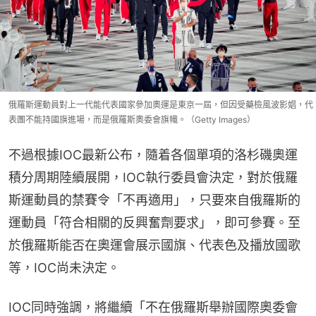
俄羅斯運動員對上一代能代表國家參加奧運是東京一屆，但因受藥檢風波影娼，代
表團不能持國旗進場，而是俄羅斯奧委會旗幟。（Getty Images）
不過根據IOC最新公布，隨着各個單項的洛杉磯奧運
積分周期陸續展開，IOC執行委員會決定，對於俄羅
斯運動員的禁賽令「不再適用」，只要來自俄羅斯的
運動員「符合相關的反興奮劑要求」，即可參賽。至
於俄羅斯能否在奧運會展示國旗、代表色及播放國歌
等，IOC尚未決定。
IOC同時強調，將繼續「不在俄羅斯舉辦國際奧委會