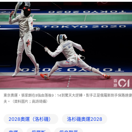
東京奧運，張家朗在8強由落後9：14到驚天大逆轉，對手正是俄羅斯劍手保路達捷
夫。（資料圖片；高詩琦攝）
2028奧運（洛杉磯）
洛杉磯奧運2028