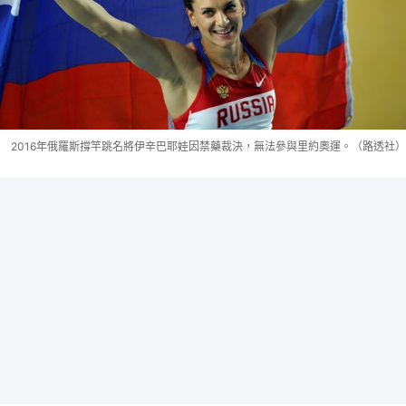
2016年俄羅斯撐竿跳名將伊辛巴耶娃因禁藥裁決，無法參與里約奧運。（路透社）