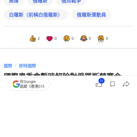
奧運
俄羅斯
俄烏戰爭
白羅斯（前稱白俄羅斯）
俄羅斯運動員
2
0
0
0
0
國際
即時國際
國際奧委會暫時解除對俄羅斯禁賽令
11
在Google
料將為俄方參與2028奧運鋪路
追蹤《香港01》