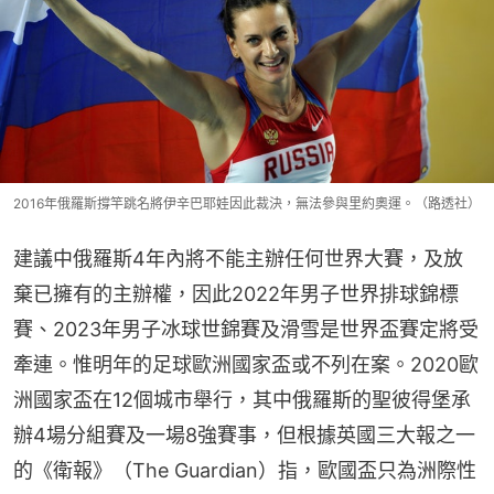
2016年俄羅斯撐竿跳名將伊辛巴耶娃因此裁決，無法參與里約奧運。（路透社）
建議中俄羅斯4年內將不能主辦任何世界大賽，及放
棄已擁有的主辦權，因此2022年男子世界排球錦標
賽、2023年男子冰球世錦賽及滑雪是世界盃賽定將受
牽連。惟明年的足球歐洲國家盃或不列在案。2020歐
洲國家盃在12個城市舉行，其中俄羅斯的聖彼得堡承
辦4場分組賽及一場8強賽事，但根據英國三大報之一
的《衛報》（The Guardian）指，歐國盃只為洲際性