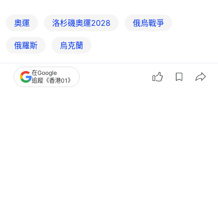
奧運
洛杉磯奧運2028
俄烏戰爭
俄羅斯
烏克蘭
在Google
追蹤《香港01》
5
0
0
0
0
體育
即時體育
洛杉磯奧運｜國際奧委會暫解俄羅斯禁
賽令 健兒有望代表國家出戰