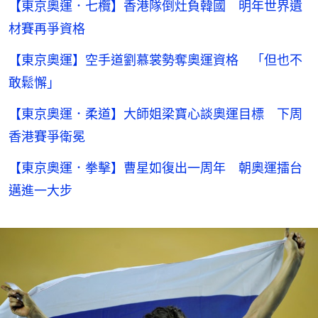
【東京奧運．七欖】香港隊倒灶負韓國 明年世界遺
材賽再爭資格
【東京奧運】空手道劉慕裳勢奪奧運資格 「但也不
敢鬆懈」
【東京奧運．柔道】大師姐梁寶心談奧運目標 下周
香港賽爭衛冕
【東京奧運．拳擊】曹星如復出一周年 朝奧運擂台
邁進一大步