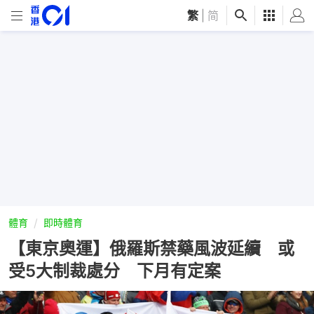
繁
|
简
體育
即時體育
【東京奧運】俄羅斯禁藥風波延續 或
受5大制裁處分 下月有定案