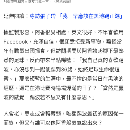
阿香亦有和昔日隊友共聚一堂。（黑池官網）
延伸閱讀：
專訪張子岱 「我一早應該在黑池踢正選」
據監製形容，阿香很易相處，英文很好，不單喜歡用
Facebook，充滿自信，很願意接受新事物，難怪當
年有膽量出國搵食，但訪問期間與阿香談起腳下最熟
悉的足球，反而帶來半點唏噓：「我自己真的喜歡踢
波，亦沒想到一踢便踢到36歲，始終足球生命很短
暫。」那麼短暫的生涯中，最不捨的是當日在黑池的
經歷、還是在港比賽時場場爆滿的日子？「當然是贏
波的感覺！踢波若不嬴又有什麼意思。」
人會老，意志或會轉薄弱，唯獨踢波最初的原因從一
而終，但又有誰可以像阿香般豪氣說出來？