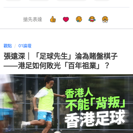
搶先表達
觀點
01論壇
張遠深｜「足球先生」淪為賭盤棋子
——港足如何敗光「百年祖業」？