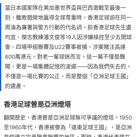
當日本國家隊在美加墨世界盃與巴西激戰至最後一
刻，雖敗猶榮地贏得全球尊重時，香港足球卻在同一
周淪為廉署與警方行動的代名詞。前香港足球先生盧
均宜、傑志教練潘文俊等19人因涉嫌操控至少五間球
會、四場甲組聯賽及U22賽事被捕，涉案賭注高達
600萬港元。對老一輩球迷而言，這一幕不僅是醜
聞，更是一場集體記憶的凌遲——因為我們失去的，
不僅是一場比賽的公正，而是整個「亞洲足球王國」
的遺產。
香港足球曾是亞洲燈塔
翻開歷史，香港曾是亞洲足球無可爭議的燈塔。1950
至1960年代，香港被譽為「遠東足球王國」，是亞洲