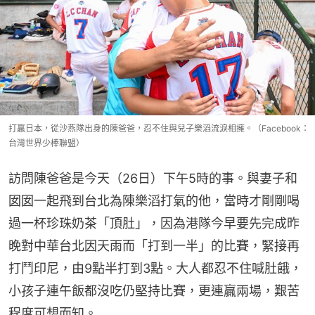
打贏日本，從沙燕隊出身的陳爸爸，忍不住與兒子樂滔流淚相擁。（Facebook：
台灣世界少棒聯盟）
訪問陳爸爸是今天（26日）下午5時的事。與妻子和
囡囡一起飛到台北為陳樂滔打氣的他，當時才剛剛喝
過一杯珍珠奶茶「頂肚」，因為港隊今早要先完成昨
晚對中華台北因天雨而「打到一半」的比賽，緊接再
打鬥印尼，由9點半打到3點。大人都忍不住喊肚餓，
小孩子連午飯都沒吃仍堅持比賽，更連贏兩場，艱苦
程度可想而知。