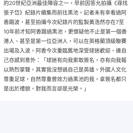
的20世紀亞洲最佳陣容之一，早前因答允拍攝《尋找
張子岱》紀錄片續集而前往黑池。記者未有幸看過阿
香踢波，甚至拍攝今次紀錄片的監製黃浩然亦在7至
10年前才知阿香踢過黑池，更懷疑他不止是第一個香
港人、甚至是第一位亞洲人，可以在英格蘭頂級聯賽
出場及入波。阿香今次重臨舊地深受球迷歡迎，連自
己亦感到意外：「球迷有向我索取簽名，亦有向我報
以熱烈掌聲，其實我沒想過自己是英雄。外國人文化
尊重足球，自然尊重曾效力過黑池的我，拿簽名都只
是出於禮貌，對我而言卻是光榮。」