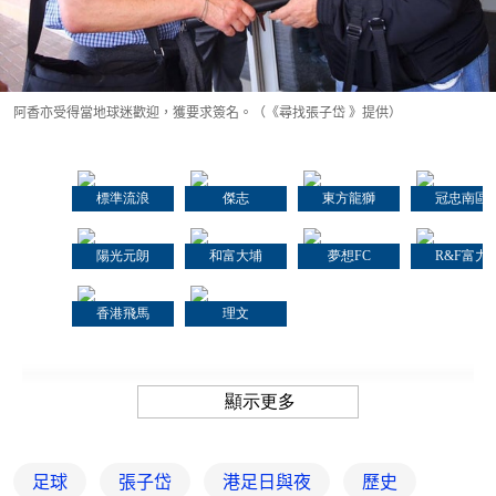
阿香亦受得當地球迷歡迎，獲要求簽名。（《尋找張子岱 》提供）
足球
張子岱
港足日與夜
歷史