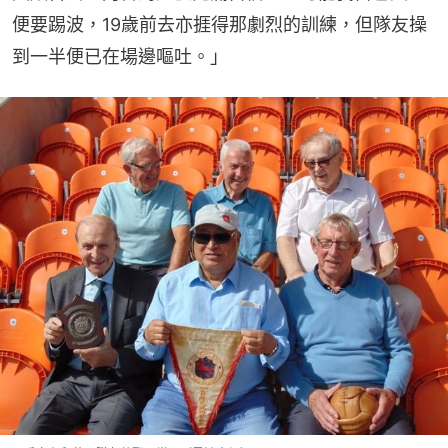
便要踢波，19歲前去亦捱得那劇烈的訓練，但隊友操
到一半便已在場邊嘔吐。」