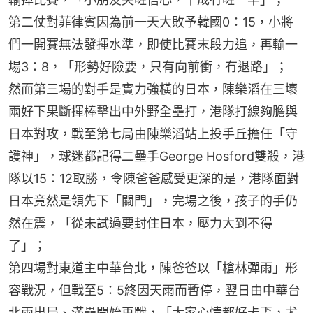
第二仗對菲律賓因為前一天大敗予韓國0：15，小將
們一開賽無法發揮水準，即使比賽末段力追，再輸一
場3：8，「形勢好險要，只有向前衝，冇退路」；
然而第三場的對手是實力強橫的日本，陳樂滔在三壞
兩好下果斷揮棒擊出中外野全壘打，港隊打線夠膽與
日本對攻，戰至第七局由陳樂滔站上投手丘擔任「守
護神」，球迷都記得二壘手George Hosford雙殺，港
隊以15：12取勝，令陳爸爸感受更深的是，港隊面對
日本竟然是領先下「關門」，完場之後，孩子的手仍
然在震，「從未試過要封住日本，壓力大到不得
了」；
第四場對東道主中華台北，陳爸爸以「槍林彈雨」形
容戰況，但戰至5：5終因天雨而暫停，翌日由中華台
北兩出局、滿壘開始再戰，「大家心情都好忐忑，尤