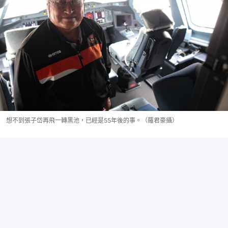
想不到張子岱再飛一轉黑池，已經是55年後的事。（羅君豪攝）