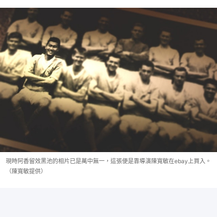
現時阿香留效黑池的相片已是萬中無一，這張便是靠導演陳寬敏在ebay上買入。
（陳寬敏提供）