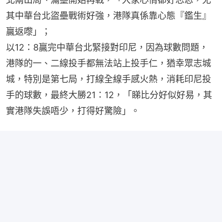
其中華台北盜壘戰術好強，港隊真係靠心態『鑑生』
贏返嚟」；
以12：8贏完中華台北緊接對印尼，因為球數問題，
港隊的一、二線投手都無法站上投手仁，猶幸眾志城
城，特別是第七局，打線全線手感火熱，消耗印尼投
手的球數，最終大勝21：12，「睇比分好似好易，其
實港隊失誤唔少，打得好驚險」。