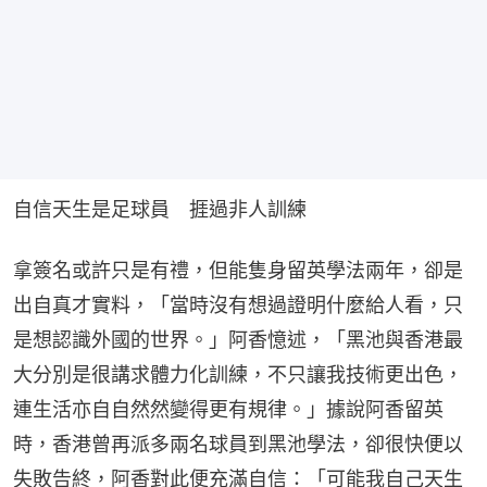
自信天生是足球員　捱過非人訓練
拿簽名或許只是有禮，但能隻身留英學法兩年，卻是
出自真才實料，「當時沒有想過證明什麼給人看，只
是想認識外國的世界。」阿香憶述，「黑池與香港最
大分別是很講求體力化訓練，不只讓我技術更出色，
連生活亦自自然然變得更有規律。」據說阿香留英
時，香港曾再派多兩名球員到黑池學法，卻很快便以
失敗告終，阿香對此便充滿自信：「可能我自己天生