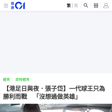
繁
|
简
體育
即時體育
【港足日與夜．張子岱】一代球王只為
勝利而戰 「沒想過做英雄」