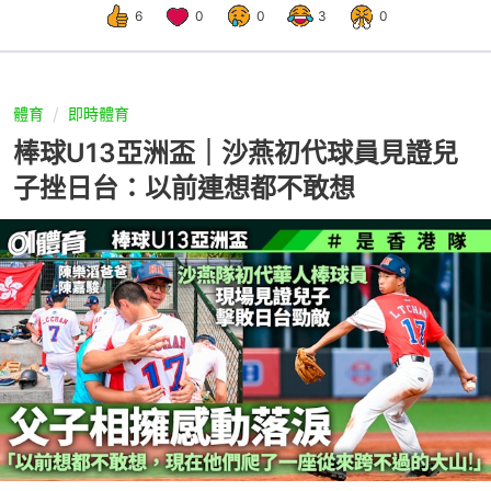
6
0
0
3
0
體育
即時體育
棒球U13亞洲盃｜沙燕初代球員見證兒
子挫日台：以前連想都不敢想