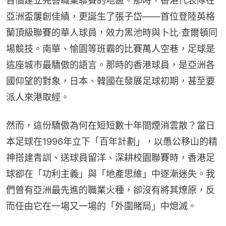
首個建立完善職業聯賽的地區。那時，香港代表隊在
亞洲盃屢創佳績，更誕生了張子岱——首位登陸英格
蘭頂級聯賽的華人球員，效力黑池時與卜比·查爾頓同
場競技。南華、愉園等班霸的比賽萬人空巷，足球是
這座城市最驕傲的語言。那時的香港球員，是亞洲各
國仰望的對象，日本、韓國在發展足球初期，甚至要
派人來港取經。
然而，這份驕傲為何在短短數十年間煙消雲散？當日
本足球在1996年立下「百年計劃」，以愚公移山的精
神搭建青訓、送球員留洋、深耕校園聯賽時，香港足
球卻在「功利主義」與「地產思維」中逐漸迷失。我
們曾有亞洲最先進的職業火種，卻沒有將其燎原，反
而任由它在一場又一場的「外圍賭局」中熄滅。