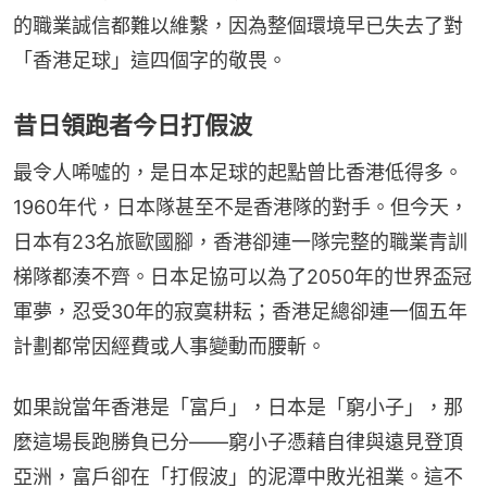
的職業誠信都難以維繫，因為整個環境早已失去了對
「香港足球」這四個字的敬畏。
昔日領跑者今日打假波
最令人唏噓的，是日本足球的起點曾比香港低得多。
1960年代，日本隊甚至不是香港隊的對手。但今天，
日本有23名旅歐國腳，香港卻連一隊完整的職業青訓
梯隊都湊不齊。日本足協可以為了2050年的世界盃冠
軍夢，忍受30年的寂寞耕耘；香港足總卻連一個五年
計劃都常因經費或人事變動而腰斬。
如果說當年香港是「富戶」，日本是「窮小子」，那
麼這場長跑勝負已分——窮小子憑藉自律與遠見登頂
亞洲，富戶卻在「打假波」的泥潭中敗光祖業。這不