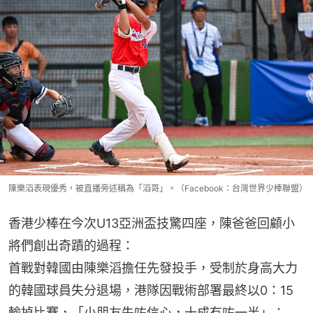
陳樂滔表現優秀，被直播旁述稱為「滔哥」。（Facebook：台灣世界少棒聯盟）
香港少棒在今次U13亞洲盃技驚四座，陳爸爸回顧小
將們創出奇蹟的過程：
首戰對韓國由陳樂滔擔任先發投手，受制於身高大力
的韓國球員失分退場，港隊因戰術部署最終以0：15
輸掉比賽，「小朋友失咗信心，十成冇咗一半」；