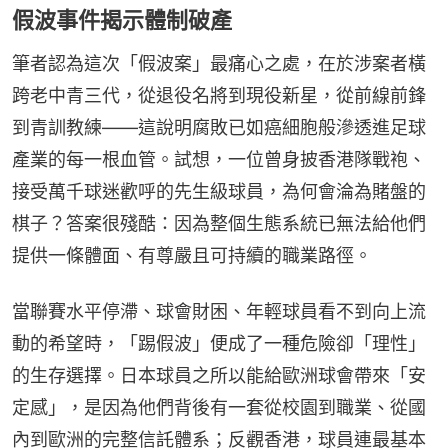
假波事件揭示體制破產
筆者認為這次「假波案」最痛心之處，在於涉案者橫
跨老中青三代，從退役名將到現役新星，從前線前鋒
到青訓教練——這說明腐敗已如癌細胞般滲透進足球
產業的每一根血管。試想，一位曾身披香港隊戰袍、
接受萬千球迷歡呼的先生級球員，為何會淪為賭盤的
棋子？答案很殘酷：因為整個生態系統已無法給他們
提供一條體面、有尊嚴且可持續的職業路徑。
當聯賽水平停滯、球會財困、年輕球員看不到向上流
動的希望時，「踢假波」便成了一種危險卻「理性」
的生存選擇。日本球員之所以能給歐洲球會帶來「安
定感」，是因為他們背後有一套從校園到職業、從國
內到歐洲的完整信託體系；反觀香港，球員連最基本