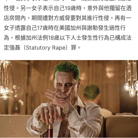
性侵。另一女子表示自己19歲時，意外與他獨留在酒
店房間內，期間遭對方威脅要對其進行性侵。再有一
女子透露自己17歲時在美國加州與謝勒發生過性行
為，根據加州法例18歲以下人士發生性行為已構成法
定強姦（Statutory Rape）罪。