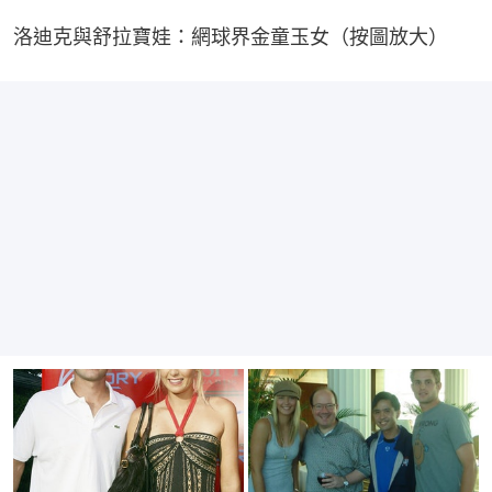
洛迪克與舒拉寶娃：網球界金童玉女（按圖放大）