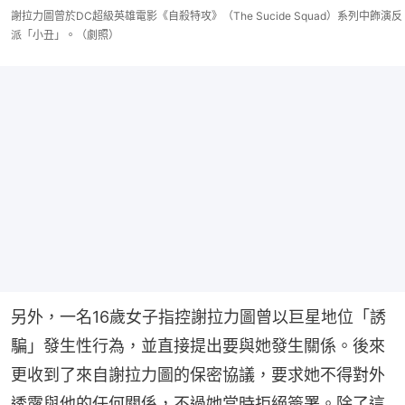
謝拉力圖曾於DC超級英雄電影《自殺特攻》（The Sucide Squad）系列中飾演反
派「小丑」。（劇照）
另外，一名16歲女子指控謝拉力圖曾以巨星地位「誘
騙」發生性行為，並直接提出要與她發生關係。後來
更收到了來自謝拉力圖的保密協議，要求她不得對外
透露與他的任何關係，不過她當時拒絕簽署。除了這