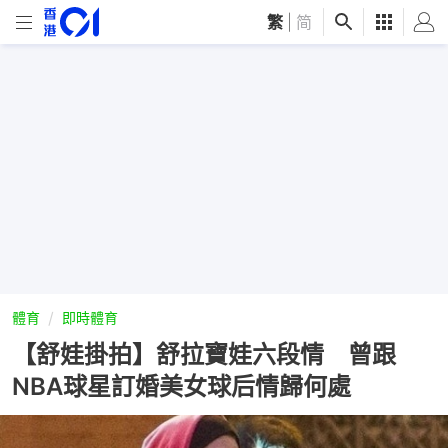
繁
|
简
體育
即時體育
【舒娃掛拍】舒拉寶娃六段情 曾跟
NBA球星訂婚美女球后情歸何處