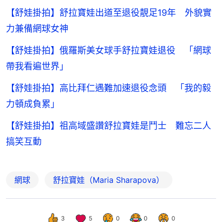
【舒娃掛拍】舒拉寶娃出道至退役靚足19年 外貌實
力兼備網球女神
【舒娃掛拍】俄羅斯美女球手舒拉寶娃退役 「網球
帶我看遍世界」
【舒娃掛拍】高比拜仁遇難加速退役念頭 「我的毅
力頓成負累」
【舒娃掛拍】祖高域盛讚舒拉寶娃是鬥士 難忘二人
搞笑互動
網球
舒拉寶娃（Maria Sharapova）
3
5
0
0
0