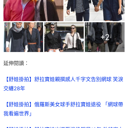
+
2
延伸閱讀：
【舒娃掛拍】舒拉寶娃親撰感人千字文告別網球 笑淚
交纏28年
【舒娃掛拍】俄羅斯美女球手舒拉寶娃退役 「網球帶
我看遍世界」