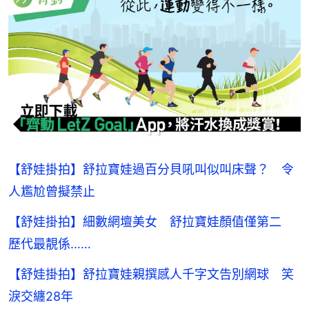
【舒娃掛拍】舒拉寶娃過百分貝吼叫似叫床聲？ 令
人尷尬曾擬禁止
【舒娃掛拍】細數網壇美女 舒拉寶娃顏值僅第二
歷代最靚係……
【舒娃掛拍】舒拉寶娃親撰感人千字文告別網球 笑
淚交纏28年