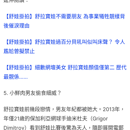
延伸閱讀：
【舒娃掛拍】舒拉寶娃不需要朋友 為事業犧牲靚樣背
後催淚理由
【舒娃掛拍】舒拉寶娃過百分貝吼叫似叫床聲？ 令人
尷尬曾擬禁止
【舒娃掛拍】細數網壇美女 舒拉寶娃顏值僅第二 歷代
最靚係……
5. 小鮮肉男友偷食細威？
舒拉寶娃前幾段戀情，男友年紀都被她大。2013年，
年僅21歲的保加利亞網球手迪米杜夫（Grigor 
Dimitrov）看到舒娃比賽後驚為天人，隨即展開電郵