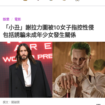
娛樂
電影
「小丑」謝拉力圖被10女子指控性侵
包括誘騙未成年少女發生關係
撰文：
關穎賢