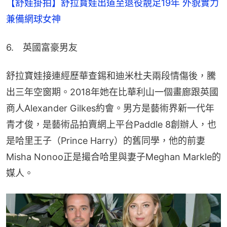
【舒娃掛拍】舒拉寶娃出道至退役靚足19年 外貌實力
兼備網球女神
6.　英國富豪男友
舒拉寶娃接連經歷華查錫和迪米杜夫兩段情傷後，騰
出三年空窗期。2018年她在比華利山一個畫廊跟英國
商人Alexander Gilkes約會。男方是藝術界新一代年
青才俊，是藝術品拍賣網上平台Paddle 8創辦人，也
是哈里王子（Prince Harry）的舊同學，他的前妻
Misha Nonoo正是撮合哈里與妻子Meghan Markle的
媒人。