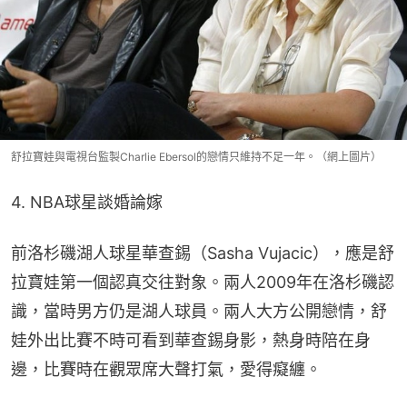
舒拉寶娃與電視台監製Charlie Ebersol的戀情只維持不足一年。（網上圖片）
4. NBA球星談婚論嫁
前洛杉磯湖人球星華查錫（Sasha Vujacic），應是舒
拉寶娃第一個認真交往對象。兩人2009年在洛杉磯認
識，當時男方仍是湖人球員。兩人大方公開戀情，舒
娃外出比賽不時可看到華查錫身影，熱身時陪在身
邊，比賽時在觀眾席大聲打氣，愛得癡纏。