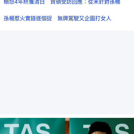
積怨4年終獲清白　賀頓受訪回應：從未針對孫楊
孫楊惹火實錄逐個捉　無牌駕駛又企圖打女人