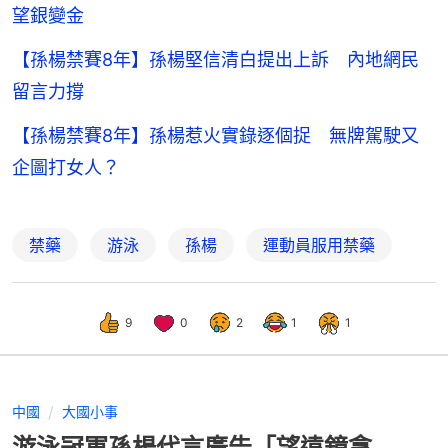
望銀變金
【孫楊禁賽8年】孫楊堅信清白提出上訴 內地網民
留言力撐
【孫楊禁賽8年】孫楊惹火實錄逐個捉 無牌駕駛又
企圖打女人？
禁藥
游泳
孫楊
運動員服用禁藥
9
0
2
1
1
中國
大國小事
游泳冠軍孫楊代言廣告「望遠鏡拿