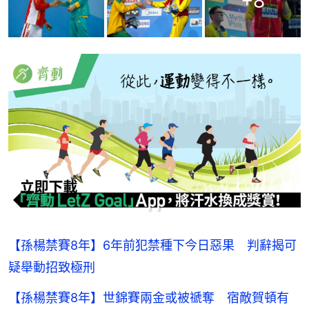
+
8
【孫楊禁賽8年】6年前犯禁種下今日惡果 判辭揭可
疑舉動招致極刑
【孫楊禁賽8年】世錦賽兩金或被禠奪 宿敵賀頓有