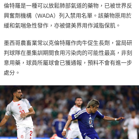
倫特羅是一種可以放鬆肺部氣道的藥物，已被世界反
興奮劑機構（WADA）列入禁用名單。該藥物原用於
緩和氣喘急性發作，亦被健美界用作減脂保肌。
墨西哥農畜業常以克倫特羅作肉牛促生長劑，當局研
判球隊在墨集訓期間食用污染肉的可能性最高，非刻
意用藥，球員所屬球會已獲通報，預料不會有進一步
處分。