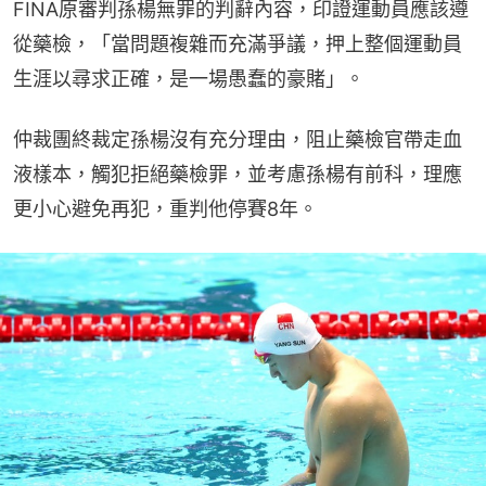
FINA原審判孫楊無罪的判辭內容，印證運動員應該遵
從藥檢，「當問題複雜而充滿爭議，押上整個運動員
生涯以尋求正確，是一場愚蠢的豪賭」。
仲裁團終裁定孫楊沒有充分理由，阻止藥檢官帶走血
液樣本，觸犯拒絕藥檢罪，並考慮孫楊有前科，理應
更小心避免再犯，重判他停賽8年。