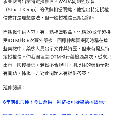
求藥檢官出示特定授權信。WADA副總監坎普
（Stuart Kemp）的供辭相當關鍵，他指出特定授權
信或許是理想做法，但一般授權信已經足夠。
而孫楊作供內容，有一點相當致命。他稱2012年起接
受IDTM共59次賽外藥檢，回應仲裁團提問時稱在這
些藥檢中，藥檢人員出示文件與資歷，但未有提及特
定授權信。仲裁團坦言IDTM執行藥檢過萬次，從來只
出示一般授權信。若然不合規則，則以往的藥檢全部
有問題，孫楊一方對此問題未有提供答案。
延伸閱讀：
6年前犯禁種下今日惡果　判辭揭可疑舉動招致極刑