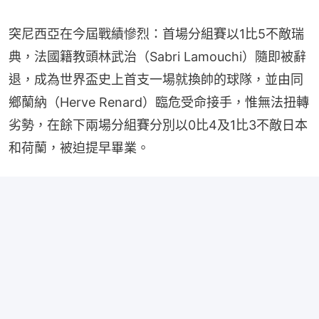
突尼西亞在今屆戰績慘烈：首場分組賽以1比5不敵​瑞
典，法國籍教頭林武治（Sabri Lamouchi）隨即被辭
退，成為世界盃史上首支一場就換帥的球隊，並由同
鄉蘭納（Herve Renard）臨危受命接手，惟無法扭轉
劣勢，在餘下兩場分組賽分別以0比4及1比3不敵日本
和荷蘭，被迫提早畢業。