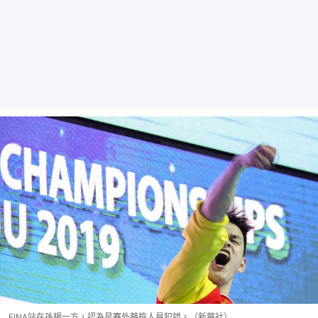
FINA站在孫楊一方，認為是賽外藥檢人員犯錯。（新華社）