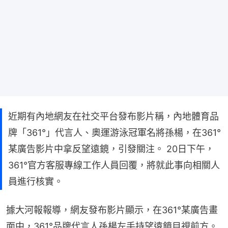
近期有內地網友在社交平台發布影片稱，內地體育品
牌「361°」代言人、奧運游泳冠軍名將孫楊，在361°
某廣告影片中拿反望遠鏡，引發關注。 20日下午，
361°官方客服專線工作人員回覆，將就此事向相關人
員進行核實。
據大河報報導，網友發布影片顯示，在361°某廣告畫
面中，361°品牌代言人孫楊左手持望遠鏡目視前方。