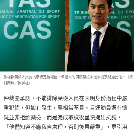
孫楊指藥檢人員要出示特定授權信，但過去的同類藥檢中從未提及見過此信。（資
料圖片／路透社）
仲裁團承認，不能排除藥檢人員在表明身份過程中嚴
重犯錯，但如有發生，屬相當罕見。且運動員遇有懷
疑並非拒絕藥檢，而是完成取樣後盡快提出抗議，
「他們知道不應私自處理，否則後果嚴重」，更引用