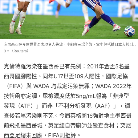
突尼西亞在今屆世界盃表現令人失望，小組賽三場全敗，當中包括遭日本大炒4比
0。（Reuters）
克倫特羅污染在墨西哥已有先例：2011年金盃5名墨
西哥國腳陽性、同年U17世盃109人陽性，國際足協
（FIFA）與 WADA 均裁定污染無罪；WADA 2022年
技術函亦定調，尿檢濃度低於5ng/mL報為「非典型
發現（ATF）」而非「不利分析發現（AAF）」，調
查後若屬污染則不究。今屆英格蘭16強對地主墨西哥
前飛抵墨西哥城，英足總自帶廚師並嚴查食材；突尼
西亞足總未回應，FIFA則拒評。