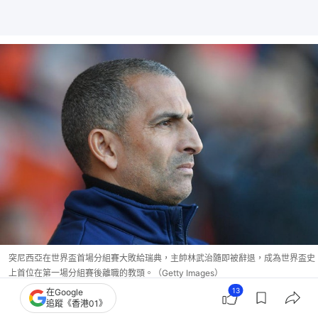
突尼西亞在世界盃首場分組賽大敗給瑞典，主帥林武治隨即被辭退，成為世界盃史
上首位在第一場分組賽後離職的教頭。（Getty Images）
13
在Google
追蹤《香港01》
阿根廷主帥稱球員賽後極疲累 險勝佛得角會變得更