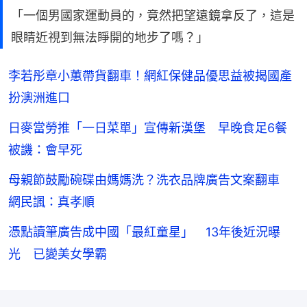
「一個男國家運動員的，竟然把望遠鏡拿反了，這是
眼睛近視到無法睜開的地步了嗎？」
李若彤章小蕙帶貨翻車！網紅保健品優思益被揭國產
扮澳洲進口
日麥當勞推「一日菜單」宣傳新漢堡 早晚食足6餐
被譏：會早死
母親節鼓勵碗碟由媽媽洗？洗衣品牌廣告文案翻車
網民諷：真孝順
憑點讀筆廣告成中國「最紅童星」 13年後近況曝
光 已變美女學霸