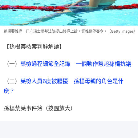
孫楊要維權，已向瑞士聯邦法院提出終極上訴，冀推翻停賽令。（Getty Images）
【孫楊藥檢案判辭解讀】
（一）
藥檢過程細節全記錄　一個動作惹起孫楊抗議
（三）
藥檢人員6度被騷擾　孫楊母親的角色是什
麼？
孫楊禁藥事件簿（按圖放大）