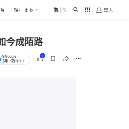
育
經濟
更多
01深圳
繁
觀點
|
简
健康
好食玩飛
登入
女
如今成陌路
7
在Google
追蹤《香港01》