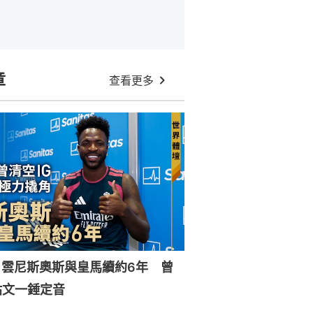
章
查看更多
｜雲尼斯奧斯與皇馬續約6年 曾
貼文一錘定音