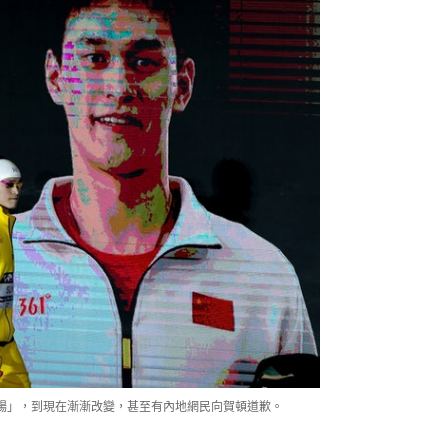
楊」，到現在漸漸改變，甚至有內地網民向賀頓道歉。