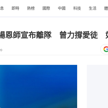
息
即時
熱榜
國際
中國
科技
生活
體
楊恩師宣布離隊 曾力撐愛徒 
20