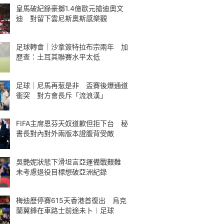
皇馬破紀錄豪擲1.4億歐元搶迪奧文
迪 對留下雲尼斯奧斯感樂觀
足球轉會｜沙拿簽特拉布宗兩年 加
歷查：土耳其聯賽水平太低
足球｜尼馬再惹是非 盃賽後爆通道
衝突 對方會長斥「流浪漢」
FIFA主席恩芬天奴道歉但拒下台 秘
書長對內對外兩版本證腹背受敵
吳艷妮狀態下滑坦言亞運備戰艱難
未考慮退役目標想破亞洲紀錄
梅迪歷停賽615天香港首復出 烏克
蘭翼鋒在車路士前途未卜︱足球