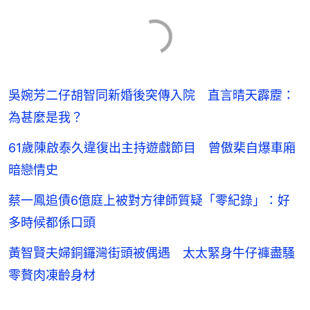
吳婉芳二仔胡智同新婚後突傳入院 直言晴天霹靂：
為甚麼是我？
61歲陳啟泰久違復出主持遊戲節目 曾傲棐自爆車廂
暗戀情史
蔡一鳳追債6億庭上被對方律師質疑「零紀錄」：好
多時候都係口頭
黃智賢夫婦銅鑼灣街頭被偶遇 太太緊身牛仔褲盡騷
零贅肉凍齡身材