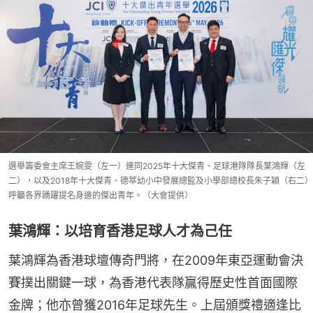
選舉籌委會主席王婉雯（左一）連同2025年⼗⼤傑⻘、足球港隊隊長葉鴻輝（左
二），以及2018年⼗⼤傑⻘、德萃幼小中發展總監及小學部總校長朱⼦穎（右二）
呼籲各界踴躍提名⾝邊的傑出⻘年。（大會提供）
葉鴻輝：以培育香港足球人才為己任
葉鴻輝為香港球壇傳奇門將，在2009年東亞運動會決
賽撲出關鍵⼀球，為香港代表隊贏得歷史性⾸⾯國際
⾦牌；他亦曾獲2016年⾜球先⽣。上屆頒獎禮適逢比