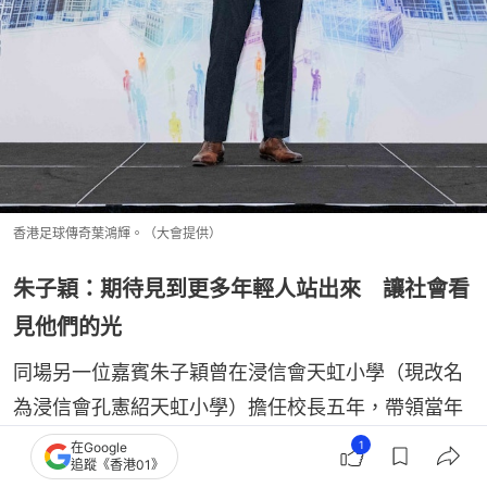
香港足球傳奇葉鴻輝。（大會提供）
朱⼦穎：期待⾒到更多年輕⼈站出來 讓社會看
⾒他們的光
同場另⼀位嘉賓朱⼦穎曾在浸信會天虹⼩學（現改名
為浸信會孔憲紹天虹⼩學）擔任校長五年，帶領當年
瀕臨殺校的學校轉型為創新教育、愉快學習的代表學
1
在Google
追蹤《香港01》
校。離任後，他現時合共營運德萃三間⼩學、兩間幼