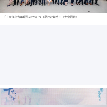
「⼗⼤傑出⻘年選舉2026」今日舉行啟動禮。（大會提供）