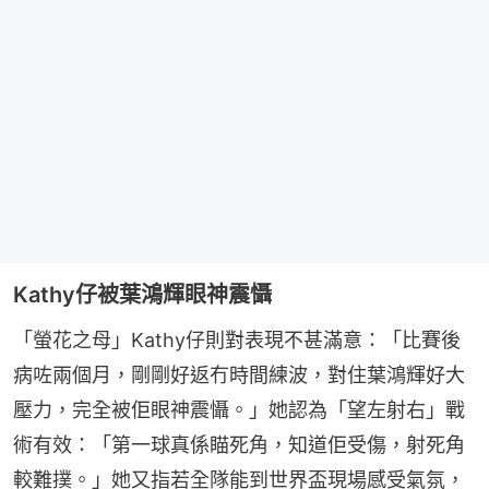
Kathy仔被葉鴻輝眼神震懾
「螢花之母」Kathy仔則對表現不甚滿意：「比賽後
病咗兩個月，剛剛好返冇時間練波，對住葉鴻輝好大
壓力，完全被佢眼神震懾。」她認為「望左射右」戰
術有效：「第一球真係瞄死角，知道佢受傷，射死角
較難撲。」她又指若全隊能到世界盃現場感受氣氛，