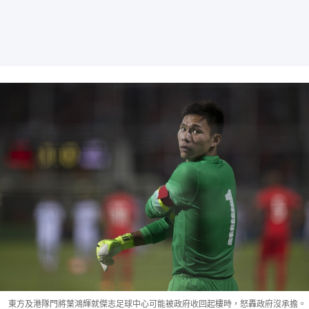
東方及港隊門將葉鴻輝就傑志足球中心可能被政府收回起樓時，怒轟政府沒承擔。