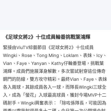
《足球女將2》十位成員輪番挑戰葉鴻輝
緊接由ViuTV綜藝節目《足球女將2》十位成員
Wingki、Rose、Tong Ming、Loklam、表妹、Icy、
Vian、Faye、Yanyan、Kathy仔輪番登場，挑戰葉
鴻輝。成員們施展渾身解數，多次嘗試射穿這位傳奇
鋼門的防線，雙方攻守精彩。最終Vian、Faye、表妹
各入兩球，其餘成員各入一球，而隊長Wingki三球全
入，成為「螢花」入球最高球員，獲封今場MVP十二
碼射手。Wingki興奮表示：「除咗係隊長，可能因為
兩季以嚟我射得最多十二碼，今日第一次公開場合射