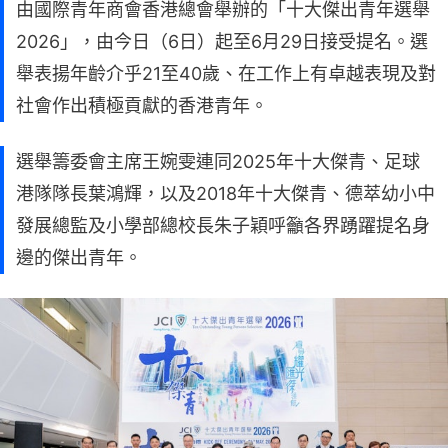
由國際⻘年商會香港總會舉辦的「十大傑出青年選舉
2026」，由今日（6日）起⾄6⽉29⽇接受提名。選
舉表揚年齡介乎21⾄40歲、在⼯作上有卓越表現及對
社會作出積極貢獻的香港⻘年。
選舉籌委會主席王婉雯連同2025年⼗⼤傑⻘、足球
港隊隊長葉鴻輝，以及2018年⼗⼤傑⻘、德萃幼小中
發展總監及小學部總校長朱⼦穎呼籲各界踴躍提名⾝
邊的傑出⻘年。