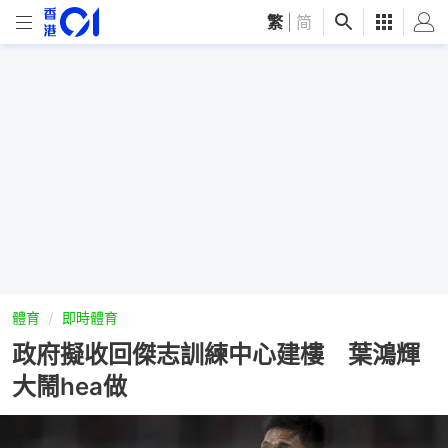
繁
|
简
體育
即時體育
政府擬收回傑志訓練中心建樓 葉鴻輝
大鬧hea做