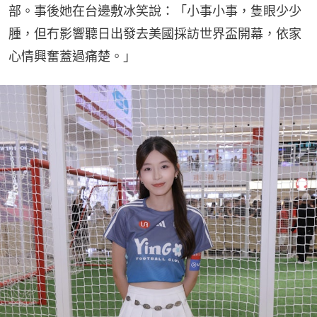
部。事後她在台邊敷冰笑說：「小事小事，隻眼少少
腫，但冇影響聽日出發去美國採訪世界盃開幕，依家
心情興奮蓋過痛楚。」