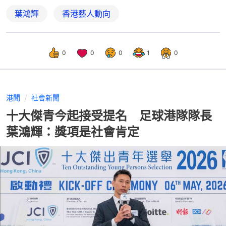
葉鴻輝
香港藝人動向
0
0
0
1
0
港聞
社會新聞
十大傑青今起接受提名 足球港隊隊長
葉鴻輝：獎項是社會肯定