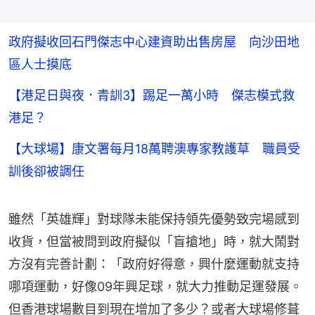
政府擬收回石門傑志中心建資助出售房屋 向沙田地
區人士摸底
【港足日與夜．青訓3】踢足一萬小時 傑志模式救
港足？
【大球場】康文署每月18萬聘澳專家教護草 職員受
訓後卻被調任
雖然「英雄輝」對球隊未能保持領先優勢致完場感到
收貨，但當被問到政府擬似「盲搶地」時，就大鬧對
方沒有完善計劃：「政府好得意，興什麼運動就支持
哪項運動，好像09年興足球，就大力推動足運發展。
但香港球場數目到現在增加了多少？或者大球場修葺