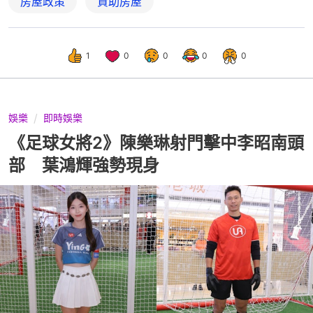
房屋政策
資助房屋
1
0
0
0
0
娛樂
即時娛樂
《足球女將2》陳樂琳射門擊中李昭南頭
部 葉鴻輝強勢現身