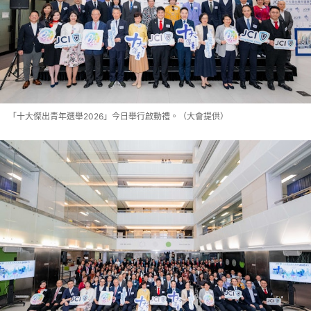
「⼗⼤傑出⻘年選舉2026」今日舉行啟動禮。（大會提供）