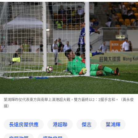
葉鴻輝昨仗代表東方與南華上演港超大戰，雙方最終以2：2握手言和。（黃永俊
攝）
長遠房屋供應
港超聯
傑志
葉鴻輝