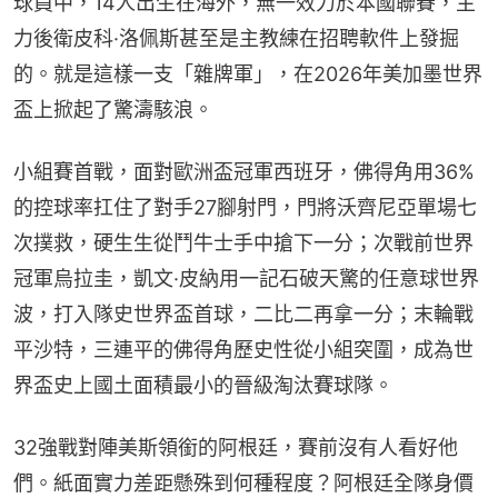
球員中，14人出生在海外，無一效力於本國聯賽，主
力後衛皮科·洛佩斯甚至是主教練在招聘軟件上發掘
的。就是這樣一支「雜牌軍」，在2026年美加墨世界
盃上掀起了驚濤駭浪。
小組賽首戰，面對歐洲盃冠軍西班牙，佛得角用36%
的控球率扛住了對手27腳射門，門將沃齊尼亞單場七
次撲救，硬生生從鬥牛士手中搶下一分；次戰前世界
冠軍烏拉圭，凱文·皮納用一記石破天驚的任意球世界
波，打入隊史世界盃首球，二比二再拿一分；末輪戰
平沙特，三連平的佛得角歷史性從小組突圍，成為世
界盃史上國土面積最小的晉級淘汰賽球隊。
32強戰對陣美斯領銜的阿根廷，賽前沒有人看好他
們。紙面實力差距懸殊到何種程度？阿根廷全隊身價