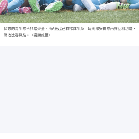
傑志的青訓隊伍非常齊全，由6歲起已有梯隊訓練，每周都安排隊內賽互相切磋，
汲收比賽經驗。（梁鵬威攝）