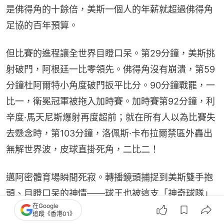
是佛得角的十餘倍，美斯一個人的年薪就超過佛得角
足協的百年預算。
但比賽的進程讓全世界目瞪口呆。第29分鐘，美斯挑
射破門，阿根廷一比零領先。佛得角沒有崩潰，第59
分鐘杜阿爾特小角度破門扳平比分。90分鐘戰罷，一
比一，衛冕冠軍被拖入加時賽。加時賽第92分鐘，利
辛度·馬天尼斯爆射再度超前；就在所有人以為比賽失
去懸念時，第103分鐘，洛佩斯·卡布拉爾禁區外轟出
無解世界波，皮球直掛死角，二比二！
邁阿密體育場瞬間死寂。轉播鏡頭捕捉到美斯雙手抱
頭、目瞪口呆的神情——球王也被這支「神奇球隊」
在Google
的韌性所震懾。
追蹤《香港01》