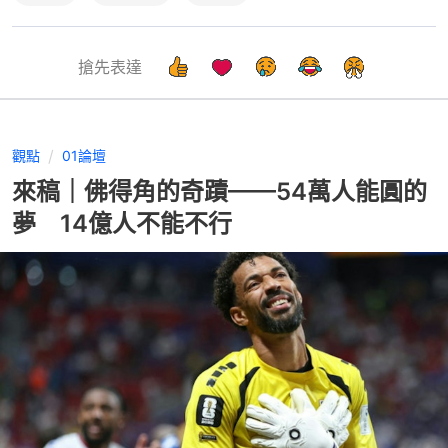
搶先表達
觀點
01論壇
來稿｜佛得角的奇蹟——54萬人能圓的
夢 14億人不能不行