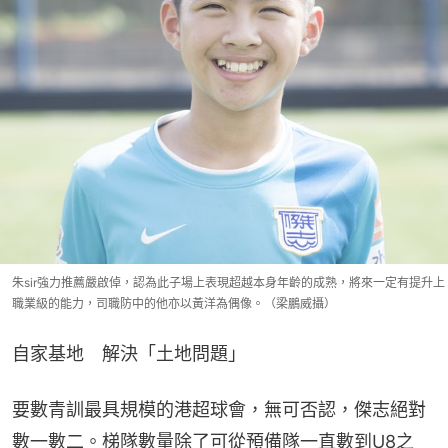
朱sir強力推薦嚴啟倬，認為此子場上表現超越本身年齡的成熟，將來一定有提升上
職業級的能力，司職防中的他亦以黃洋為偶像。（梁鵬威攝）
自家基地　解決「土地問題」
要數青訓最具規模的港超球會，無可否認，傑志絕對
數一數二。梯隊數量除了可從預備隊一直數到U8之