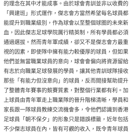
的理念在其中才能成事。由於球會青訓並非以收費的
「興建班」形式運作，傑志會方當然希望每名球員都
能提升到職業級別，作為球會以至整個球圈的未來新
血，因此傑志足球學院厲行精英制，所有學員都必須
通過選拔。然而青年軍成績，卻又不是傑志會方最重
視的因素，即使隊中擁有能力較優厚的球員，但如果
他們並無當職業球員的意向，球會會偏向將資源留給
有志於向職業足球發展的學員，讓其他青訓球隊接收
那些「有能力但沒意向」的球員，反而間接幫助提升
了整體青年賽事的競賽質素，對整個行業都有利。加
上球員由青年軍走上職業隊的晉升階梯清晰，學員和
家長跟一隊球員教練交流機會多，令他們認識到香港
足球員「朝不保夕」的形象只是錯誤標籤，近年包括
不少傑志球員在內，皆有可觀的收入，既令青年球員