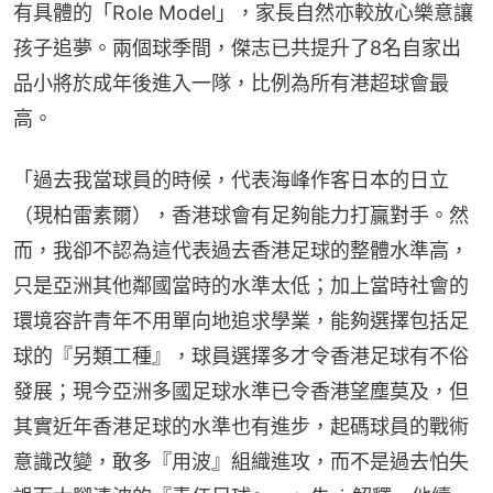
有具體的「Role Model」，家長自然亦較放心樂意讓
孩子追夢。兩個球季間，傑志已共提升了8名自家出
品小將於成年後進入一隊，比例為所有港超球會最
高。
「過去我當球員的時候，代表海峰作客日本的日立
（現柏雷素爾），香港球會有足夠能力打贏對手。然
而，我卻不認為這代表過去香港足球的整體水準高，
只是亞洲其他鄰國當時的水準太低；加上當時社會的
環境容許青年不用單向地追求學業，能夠選擇包括足
球的『另類工種』，球員選擇多才令香港足球有不俗
發展；現今亞洲多國足球水準已令香港望塵莫及，但
其實近年香港足球的水準也有進步，起碼球員的戰術
意識改變，敢多『用波』組織進攻，而不是過去怕失