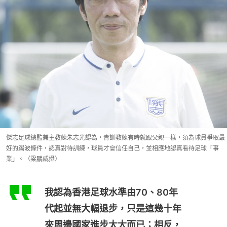
傑志足球總監兼主教練朱志光認為，青訓教練有時就跟父親一樣，須為球員爭取最
好的踢波條件，認真對待訓練，球員才會信任自己，並相應地認真看待足球「事
業」。（梁鵬威攝）
我認為香港足球水準由70、80年
代起並無大幅退步，只是這幾十年
來周邊國家進步太大而已；相反，