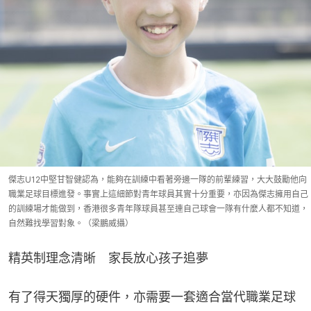
傑志U12中堅甘智健認為，能夠在訓練中看著旁邊一隊的前輩練習，大大鼓勵他向
職業足球目標進發。事實上這細節對青年球員其實十分重要，亦因為傑志擁用自己
的訓練場才能做到，香港很多青年隊球員甚至連自己球會一隊有什麼人都不知道，
自然難找學習對象。（梁鵬威攝）
精英制理念清晰　家長放心孩子追夢
有了得天獨厚的硬件，亦需要一套適合當代職業足球