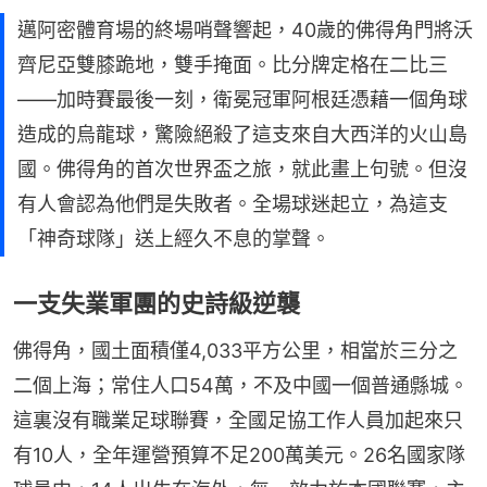
邁阿密體育場的終場哨聲響起，40歲的佛得角門將沃
齊尼亞雙膝跪地，雙手掩面。比分牌定格在二比三
——加時賽最後一刻，衛冕冠軍阿根廷憑藉一個角球
造成的烏龍球，驚險絕殺了這支來自大西洋的火山島
國。佛得角的首次世界盃之旅，就此畫上句號。但沒
有人會認為他們是失敗者。全場球迷起立，為這支
「神奇球隊」送上經久不息的掌聲。
一支失業軍團的史詩級逆襲
佛得角，國土面積僅4,033平方公里，相當於三分之
二個上海；常住人口54萬，不及中國一個普通縣城。
這裏沒有職業足球聯賽，全國足協工作人員加起來只
有10人，全年運營預算不足200萬美元。26名國家隊