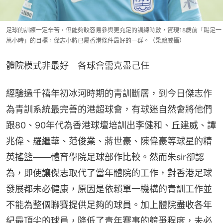
足球的訓練一定辛苦，但能夠較容易參與更充足的訓練時數，實現18歲前「踢足一
萬小時」的目標，傑志小將已屬香港條件最好的一群。（梁鵬威攝）
體院模式非最好　各球會需克盡己任
經驗過千禧年初冰河時期的青訓斷層，到今日傑志作
為青訓系統最完善的港超球會，有球迷自然會將他們
跟80、90年代為香港球壇培訓出李健和、丘建威、譚
兆偉、羅繼華、范俊業、蔣世豪、陳偉豪等球星的精
英搖籃——體育學院足球部作比較。然而朱sir卻認
為，即使讓傑志取代了當年體院的工作，對香港足球
發展都未必健康，原因是依賴單一機構的青訓工作並
不能為整個聯賽提供足夠的球員。加上體院盡收各年
紀最頂尖的球員，降低了青年賽事的競爭程度，未必