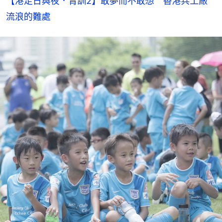
【港足日與夜．青訓2】敢夢而不敢想　香港兵工廠
流浪的難處