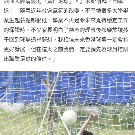
誤而大腳清波的『責任足球』。」朱sir解釋，他續
道：「隨着近年社會氣氛的改變，不幸地很多大學畢
業生起薪點都很低，學業不再是令未來覓得穩定工作
的保證時，不少家長明白了傑志的理念後都樂於讓孩
子回到球場追尋夢想，我相信未來香港球壇一定會有
更好發展，但在這天之前我們一定要預先為球員培訓
出職業足球的條件。」