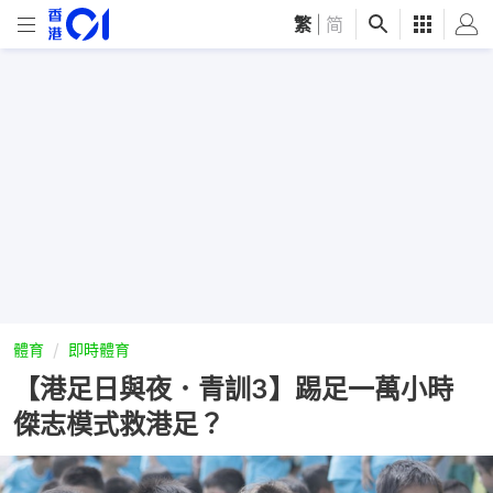
繁
|
简
體育
即時體育
【港足日與夜．青訓3】踢足一萬小時
傑志模式救港足？