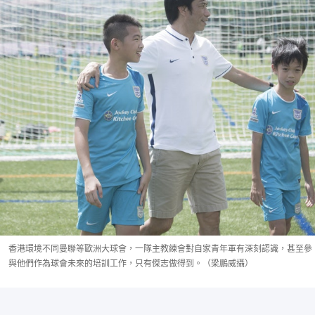
香港環境不同曼聯等歐洲大球會，一隊主教練會對自家青年軍有深刻認識，甚至參
與他們作為球會未來的培訓工作，只有傑志做得到。（梁鵬威攝）