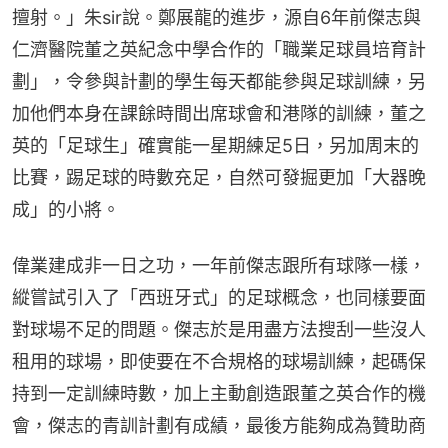
擅射。」朱sir說。鄭展龍的進步，源自6年前傑志與
仁濟醫院董之英紀念中學合作的「職業足球員培育計
劃」，令參與計劃的學生每天都能參與足球訓練，另
加他們本身在課餘時間出席球會和港隊的訓練，董之
英的「足球生」確實能一星期練足5日，另加周末的
比賽，踢足球的時數充足，自然可發掘更加「大器晚
成」的小將。
偉業建成非一日之功，一年前傑志跟所有球隊一樣，
縱嘗試引入了「西班牙式」的足球概念，也同樣要面
對球場不足的問題。傑志於是用盡方法搜刮一些沒人
租用的球場，即使要在不合規格的球場訓練，起碼保
持到一定訓練時數，加上主動創造跟董之英合作的機
會，傑志的青訓計劃有成績，最後方能夠成為贊助商