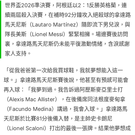
世界盃2026準決賽，阿根廷以2：1反勝英格蘭，連
續兩屆殺入決賽，在補時92分鐘攻入絕殺球的拿達路
馬天尼斯（Lautaro Martínez）隨即流下男兒淚，與
隊長美斯（Lionel Messi）緊緊相擁。場邊賽後訪問
裏，拿達路馬天尼斯仍未能平復激動情緒，含淚感謝
家人支持。
「從我爸爸第一次給我買球鞋，我就夢想能入這一
球。」拿達路馬天尼斯賽後說，他甚至有預感可能會
再入球：「我夢到過。我告訴過阿歷斯麥亞里士打
（Alexis Mac Allister），在後備席同法根度麥甸拿
（Facundo Medina）講過，我會入球。」拿達路馬
天尼斯於比賽81分後備入替，是主帥史卡朗尼
（Lionel Scaloni）打出的最後一張牌。結果他夢想成