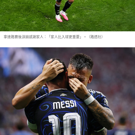
拿達路賽後淚崩感謝家人：「家人比入球更重要」。（路透社）