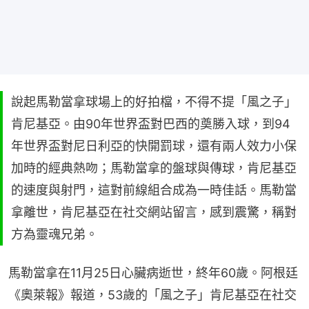
說起馬勒當拿球場上的好拍檔，不得不提「風之子」
肯尼基亞。由90年世界盃對巴西的奠勝入球，到94
年世界盃對尼日利亞的快開罰球，還有兩人效力小保
加時的經典熱吻；馬勒當拿的盤球與傳球，肯尼基亞
的速度與射門，這對前線組合成為一時佳話。馬勒當
拿離世，肯尼基亞在社交網站留言，感到震驚，稱對
方為靈魂兄弟。
馬勒當拿在11月25日心臟病逝世，終年60歲。阿根廷
《奧萊報》報道，53歲的「風之子」肯尼基亞在社交