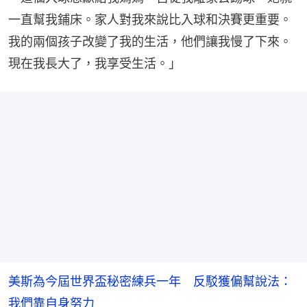
一直幫我鋪床。家人對我來說比入球和決賽更重要。
我的兩個孩子改變了我的生活，他們讓我慢了下來。
現在我長大了，我享受生活。」
美斯為今屆世界盃秘密練兵一年 反駁獲偏幫說法：
我們靠自身努力