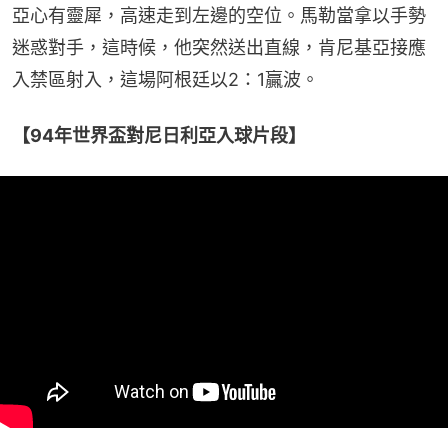
亞心有靈犀，高速走到左邊的空位。馬勒當拿以手勢
迷惑對手，這時候，他突然送出直線，肯尼基亞接應
入禁區射入，這場阿根廷以2：1贏波。
【94年世界盃對尼日利亞入球片段】