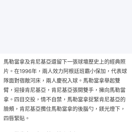
馬勒當拿及肯尼基亞還留下一張球壇歷史上的經典照
片。在1996年，兩人效力阿根廷班霸小保加，代表球
隊面對宿敵河床，兩人慶祝入球。馬勒當拿舉起雙
臂，迎接肯尼基亞，肯尼基亞張開雙手，擁向馬勒當
拿。四目交投，情不自禁，馬勒當拿捉緊肯尼基亞的
臉頰，肯尼基亞攬住馬勒當拿的後腦勺，鎂光燈下，
四唇緊貼。