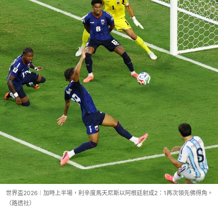
世界盃2026︱加時上半場，利辛度馬天尼斯以阿根廷射成2：1再次領先佛得角。
（路透社）