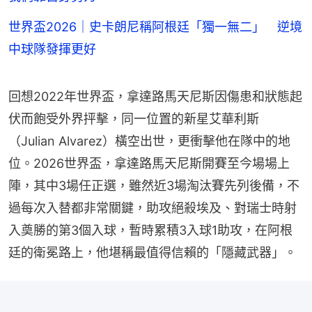
世界盃2026｜史卡朗尼稱阿根廷「獨一無二」 逆境
中球隊發揮更好
回想2022年世界盃，拿達路馬天尼斯因傷患和狀態起
伏而飽受外界抨擊，同一位置的新星艾華利斯
（Julian Alvarez）橫空出世，更衝擊他在隊中的地
位。2026世界盃，拿達路馬天尼斯開賽至今場場上
陣，其中3場任正選，雖然近3場淘汰賽先列後備，不
過每次入替都非常關鍵，助攻絕殺埃及、對瑞士時射
入奠勝的第3個入球，暫時累積3入球1助攻，在阿根
廷的衛冕路上，他堪稱最值得信賴的「隱藏武器」。