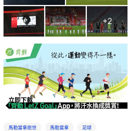
+
2
馬勒當拿逝世
馬勒當拿
足球