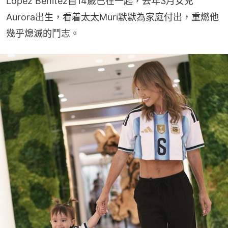
Lopez Benitez自14歲已在一起，去年3月女兒
Aurora出生，看着太太Muri默默為家庭付出，重燃他
幾乎熄滅的鬥志。