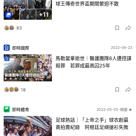
球王傳奇世界盃期間縈迴不散
+
11
83
即時國際
2022-06-23
馬勒當拿逝世︱醫護團隊8人遭控謀
殺罪 若罪成最高囚25年
18
即時體育
2022-05-05
精選 ★
足球熱話｜「上帝之手」球衣創最
貴拍賣紀錄 阿根廷足總搶衫失敗