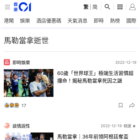
繁
|
简
港聞
娛樂
酒店優惠碼
天氣消息
即時
熱榜
國際
馬勒當拿逝世
即時娛樂
2022-12-19
60歲「世界球王」極端生活習慣超
攞命！揭秘馬勒當拿死因之謎
17
談情說性
2022-12-19
精選 ★
馬勒當拿｜36年前領阿根廷奪盃