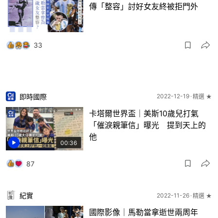
傳「整容」討好女友終被拒門外
33
即時國際
2022-12-19
精選 ★
卡塔爾世界盃｜美斯10歲兒打氣
「催淚親筆信」曝光 提到天上的
他
00:36
87
紀實
2022-11-26
精選 ★
國際影像｜馬勒當拿逝世兩周年