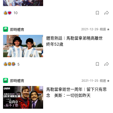
10
即時體育
2021-12-29
精選 ★
體育熱話︱馬勒當拿弟曉高離世
終年52歲
5
即時體育
2021-11-25
精選 ★
馬勒當拿逝世一周年︱留下只有思
念 美斯：一切彷如昨天