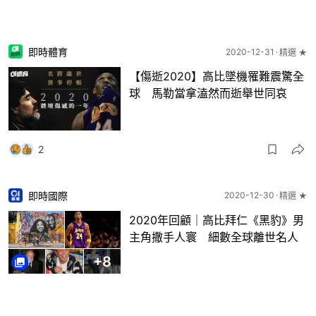
即時體育
2020-12-31
精選 ★
【傷逝2020】高比墜機罹難震驚全
球 馬勒當拿溘然而逝舉世同哀
2
即時國際
2020-12-30
精選 ★
2020年回顧｜高比拜仁《黑豹》男
主角撒手人寰 細數全球離世名人
+
8