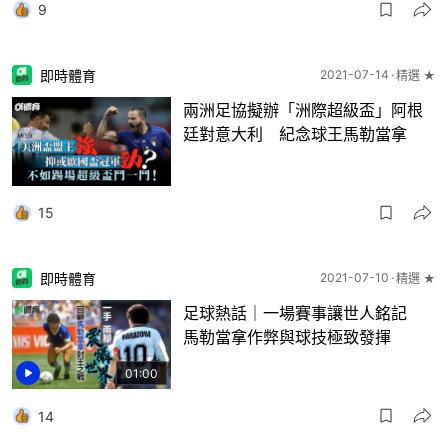
9
即時體育
2021-07-14
精選 ★
兩洲足協擬辦「洲際超級盃」阿根
廷對意大利 紀念球王馬勒當拿
15
即時體育
2021-07-10
精選 ★
足球熱話｜一場賽事讓世人銘記
馬勒當拿作弊與球技極致發揮
01:00
14