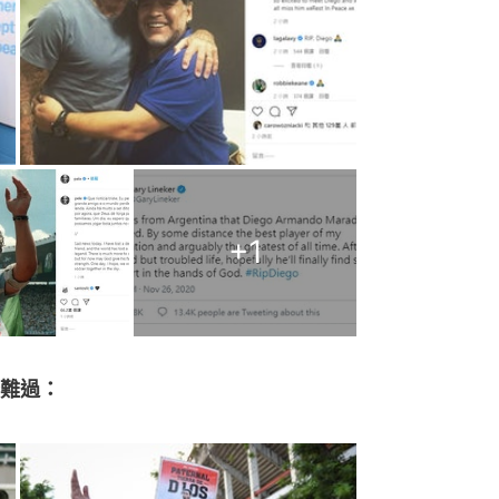
+
1
難過：