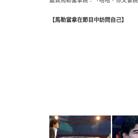
嘉賓馬勒當拿說：「哈哈，你又會說
【馬勒當拿在節目中訪問自己】