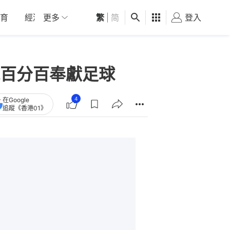
育
經濟
更多
01深圳
繁
觀點
|
简
健康
好食玩飛
登入
女
百分百奉獻足球
4
在Google
追蹤《香港01》