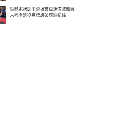
吳艷妮狀態下滑坦言亞運備戰艱難
未考慮退役目標想破亞洲紀錄