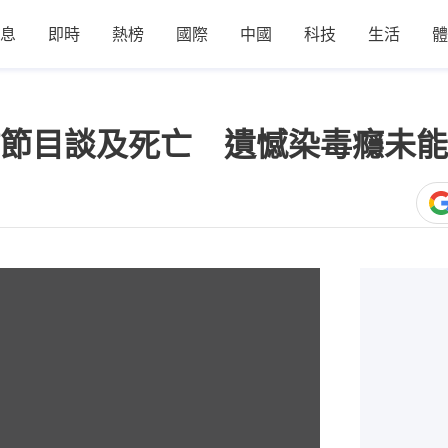
息
即時
熱榜
國際
中國
科技
生活
體
節目談及死亡 遺憾染毒癮未能
1