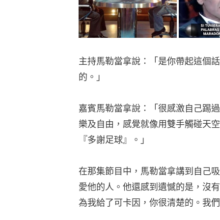
主持馬勒當拿說：「是你帶起這個話
的。」
嘉賓馬勒當拿說：「很感激自己踢過
樂及自由，感覺就像用雙手觸碰天空
『多謝足球』。」
在那集節目中，馬勒當拿講到自己吸
愛他的人。他還感到遺憾的是，沒有
為我給了可卡因，你很清楚的。我們