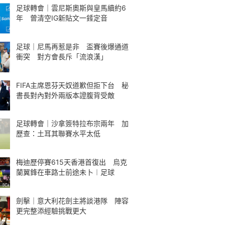
足球轉會｜雲尼斯奧斯與皇馬續約6
年 曾清空IG新貼文一錘定音
足球｜尼馬再惹是非 盃賽後爆通道
衝突 對方會長斥「流浪漢」
FIFA主席恩芬天奴道歉但拒下台 秘
書長對內對外兩版本證腹背受敵
足球轉會｜沙拿簽特拉布宗兩年 加
歷查：土耳其聯賽水平太低
梅迪歷停賽615天香港首復出 烏克
蘭翼鋒在車路士前途未卜︱足球
劍擊｜意大利花劍主將談港隊 陣容
更完整添經驗挑戰更大