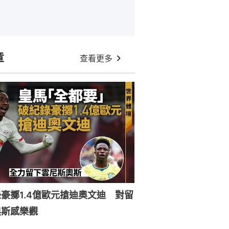
章
查看更多
豪擲1.4億歐元搶迪奧文迪 對留
奧斯感樂觀