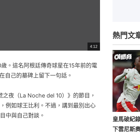
熱門文
4:12
總
共
時
間
60歲。這名阿根廷傳奇球星在15年前的電
在自己的墓碑上留下一句話。
夜（La Noche del 10）》的節目，
，例如球王比利。不過，講到最別出心
目中與自己對談。
皇馬破紀錄
下雲尼斯