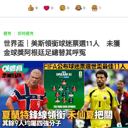
9
0
0
0
1
體育
即時體育
世界盃｜美斯領銜球迷票選11人 未獲
金球獎阿根廷足總替其呼冤