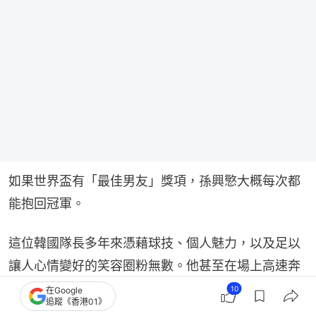
如果世界盃有「最佳男友」獎項，孫興慜大概每次都
能抱回冠軍。
這位韓國隊長多年來憑藉球技、個人魅力，以及足以
讓人心情變好的笑容圈粉無數。他甚至在場上高速奔
跑、把後衛甩在身後時，依然能維持帥氣模樣，實在
10
在Google
追蹤《香港01》
令人羨慕。