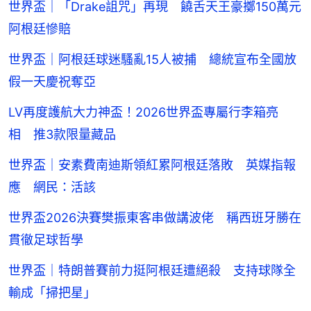
世界盃｜「Drake詛咒」再現 饒舌天王豪擲150萬元
阿根廷慘賠
世界盃｜阿根廷球迷騷亂15人被捕 總統宣布全國放
假一天慶祝奪亞
LV再度護航大力神盃！2026世界盃專屬行李箱亮
相 推3款限量藏品
世界盃｜安素費南迪斯領紅累阿根廷落敗 英媒指報
應 網民：活該
世界盃2026決賽樊振東客串做講波佬 稱西班牙勝在
貫徹足球哲學
世界盃｜特朗普賽前力挺阿根廷遭絕殺 支持球隊全
輸成「掃把星」