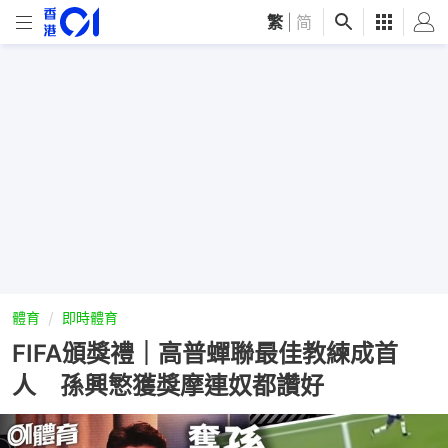
繁
|
简
體育
即時體育
FIFA頒獎禮｜高普蟬聯最佳教練成首
人 孫興慜獲獎摩連奴都讚好