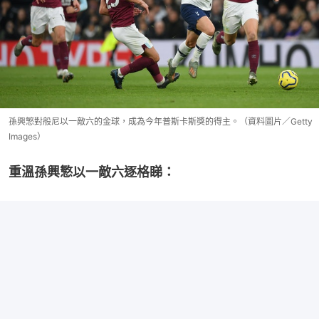
孫興慜對般尼以一敵六的金球，成為今年普斯卡斯獎的得主。（資料圖片／Getty
Images）
重溫孫興慜以一敵六逐格睇：