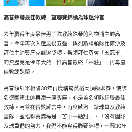
高普蟬聯最佳教練　望聯賽錦標為球迷沖喜
去年贏得年度最佳男子隊教練殊榮的利物浦主帥高
普，今年再次入選最後五強，與列斯聯領隊比爾沙及
拜仁主帥費歷克競逐獎項。帶領拜仁勇奪「五冠王」
的費歷克是今年大熱，惟高普最終「冧莊」，再奪最
佳教練殊榮。
高普領紅軍相隔30年再度稱霸英格蘭頂級聯賽，使該
名德國籍主帥再添一座獎座，亦是首名領隊蟬聯最佳
教練。高普在得獎感言中，再度感激一眾球員及教練
團隊，並指聯賽錦標是「苦中一點甜」，「沒有團隊
及球員們的努力，我們不能奪得聯賽錦標，一圓30年