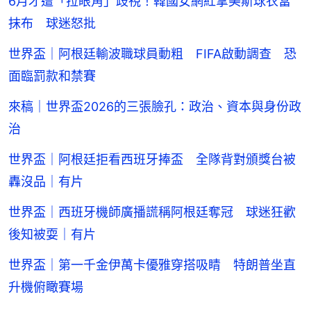
6月才遭「拉眼角」歧視！韓國女網紅拿美斯球衣當
抹布 球迷怒批
世界盃｜阿根廷輸波職球員動粗 FIFA啟動調查 恐
面臨罰款和禁賽
來稿｜世界盃2026的三張臉孔：政治、資本與身份政
治
世界盃｜阿根廷拒看西班牙捧盃 全隊背對頒獎台被
轟沒品｜有片
世界盃｜西班牙機師廣播謊稱阿根廷奪冠 球迷狂歡
後知被耍｜有片
世界盃｜第一千金伊萬卡優雅穿搭吸睛 特朗普坐直
升機俯瞰賽場