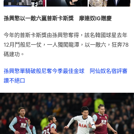
孫興慜以一敵六贏普斯卡斯獎　摩連奴IG贈慶
今年的普斯卡斯獎由孫興慜奪得，該名韓國球星去年
12月鬥般尼一仗，一人獨闖龍潭，以一敵六，狂奔78
碼建功。
孫興慜單騎破般尼奪今季最佳金球　阿仙奴名宿評審
讚不絕口