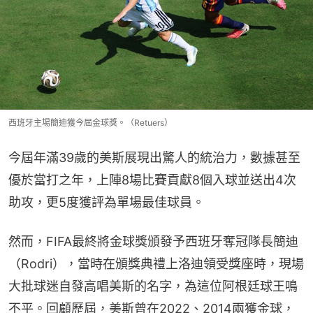
西班牙主場簡迪獲今屆金球獎。（Retuers）
今屆年滿39歲的美斯展現出驚人的統治力，數據甚至
優於當打之年，上陣8場比賽貢獻8個入球並送出4次
助攻，更5度獲評為單場最佳球員。
然而，FIFA最終將金球獎頒發予西班牙奪冠隊長簡迪
（Rodri），當時在頒獎典禮上洛迪領受獎座時，現場
大批球迷自發高唱美斯的名字，為這位阿根廷球王鳴
不平。回顧歷屆，美斯曾在2022、2014兩獲金球，