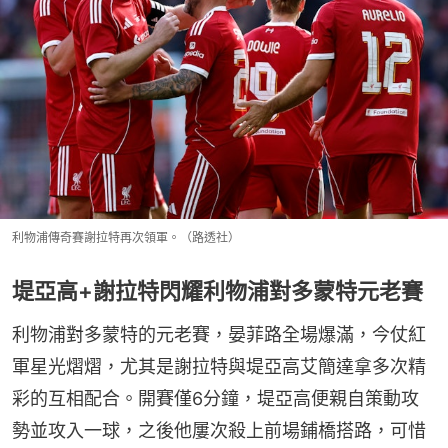
利物浦傳奇賽謝拉特再次領軍。（路透社）
堤亞高+謝拉特閃耀利物浦對多蒙特元老賽
利物浦對多蒙特的元老賽，晏菲路全場爆滿，今仗紅
軍星光熠熠，尤其是謝拉特與堤亞高艾簡達拿多次精
彩的互相配合。開賽僅6分鐘，堤亞高便親自策動攻
勢並攻入一球，之後他屢次殺上前場鋪橋搭路，可惜