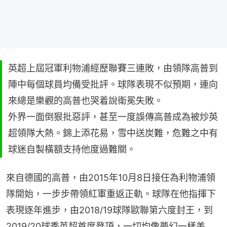
英超上屆冠軍利物浦經歷聯賽三連敗，由領隊高普到
陣中每個球員均備受批評。球隊表現不似預期，連向
來總是樂觀的高普也哭着說衛冕失敗。
外界一面倒狠批惡評，甚至一度誤傳高普成為被炒英
超領隊大熱。錦上添花易，雪中送炭難，危難之中有
球迷自製橫額支持他度過難關。
來自德國的高普，由2015年10月8日接任為利物浦領
隊開始，一步步帶領紅軍重返正軌。球隊在他指揮下
表現逐年進步，由2018/19球隊歐聯第六度封王，到
2019/20球季英超首度登頂，一切均像夢幻一樣美