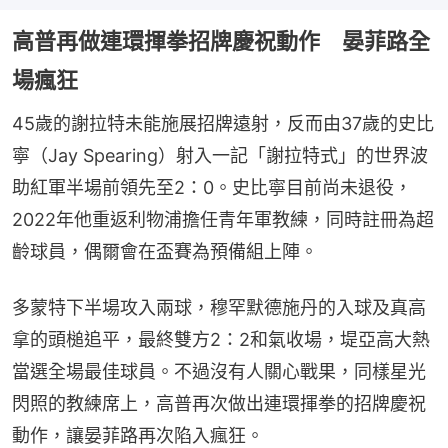
高普再做連環揮拳招牌慶祝動作 晏菲路全
場瘋狂
45歲的謝拉特未能施展招牌遠射，反而由37歲的史比
寧（Jay Spearing）射入一記「謝拉特式」的世界波
助紅軍半場前領先至2：0。史比寧目前尚未退役，
2022年他重返利物浦擔任青年軍教練，同時註冊為超
齡球員，偶爾會在盃賽為預備組上陣。
多蒙特下半場攻入兩球，穆罕默德施丹的入球及真高
拿的頭槌追平，最終雙方2：2和氣收場，堤亞高大熱
當選全場最佳球員。不過沒有人關心戰果，同樣星光
閃照的教練席上，高普再次做出連環揮拳的招牌慶祝
動作，讓晏菲路再次陷入瘋狂。