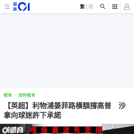
繁
|
简
體育
即時體育
【英超】利物浦晏菲路橫額撐高普 沙
拿向球迷許下承諾