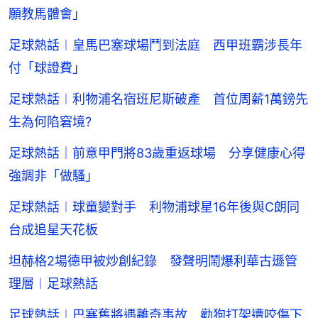
願教馬體會」
足球熱話︱皇馬巴塞球場鬥到法庭 西甲班霸涉長年
付「球證費」
足球熱話︱利物浦名宿班尼斯破產 首位周薪1萬鎊先
生為何陷窘境?
足球熱話｜前意甲門將83歲重返球場 分享健康心得
強調非「做騷」
足球熱話︱球童變對手 利物浦球星16年後與C朗同
台成追星天花板
坦赫格2場德甲被炒創紀錄 發聲明鬧爆利華古遜管
理層︱足球熱話
足球熱話︱巴塞舊將遇離奇事故 勸狗打架遭咬傷下