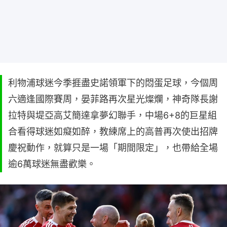
利物浦球迷今季捱盡史諾領軍下的悶蛋足球，今個周
六適逢國際賽周，晏菲路再次星光燦爛，神奇隊長謝
拉特與堤亞高艾簡達拿夢幻聯手，中場6+8的巨星組
合看得球迷如癡如醉，教練席上的高普再次使出招牌
慶祝動作，就算只是一場「期間限定」，也帶給全場
逾6萬球迷無盡歡樂。