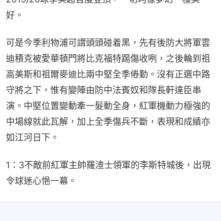
好。
可是今季利物浦可謂頭頭碰着黑，先有後防大將軍雲
迪積克被愛華頓門將比克福特踢傷收咧，之後輪到祖
高美斯和祖爾麥迪比兩中堅全季倦勤。沒有正選中路
守將之下，惟有變陣由防中法賓奴和隊長軒達臣串
演。中堅位置變動牽一髮動全身，紅軍機動力極強的
中場線就此瓦解，加上全季傷兵不斷，表現和成績亦
如江河日下。
1：3不敵前紅軍主帥羅渣士領軍的李斯特城後，出現
令球迷心悒一幕。