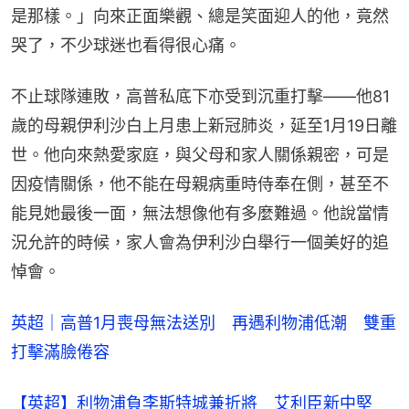
是那樣。」向來正面樂觀、總是笑面迎人的他，竟然
哭了，不少球迷也看得很心痛。
不止球隊連敗，高普私底下亦受到沉重打擊——他81
歲的母親伊利沙白上月患上新冠肺炎，延至1月19日離
世。他向來熱愛家庭，與父母和家人關係親密，可是
因疫情關係，他不能在母親病重時侍奉在側，甚至不
能見她最後一面，無法想像他有多麼難過。他說當情
況允許的時候，家人會為伊利沙白舉行一個美好的追
悼會。
英超｜高普1月喪母無法送別　再遇利物浦低潮　雙重
打擊滿臉倦容
【英超】利物浦負李斯特城兼折將　艾利臣新中堅