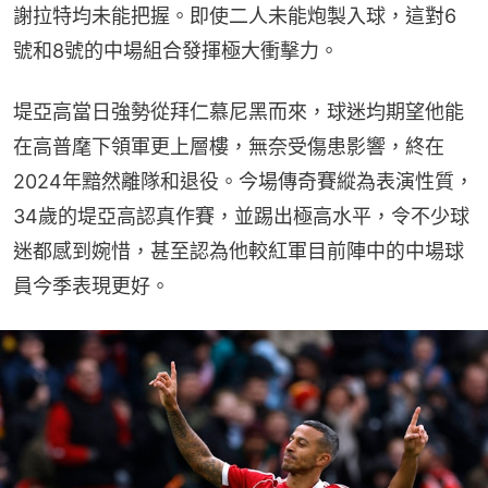
謝拉特均未能把握。即使二人未能炮製入球，這對6
號和8號的中場組合發揮極大衝擊力。
堤亞高當日強勢從拜仁慕尼黑而來，球迷均期望他能
在高普麾下領軍更上層樓，無奈受傷患影響，終在
2024年黯然離隊和退役。今場傳奇賽縱為表演性質，
34歲的堤亞高認真作賽，並踢出極高水平，令不少球
迷都感到婉惜，甚至認為他較紅軍目前陣中的中場球
員今季表現更好。