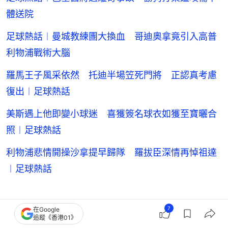
體送院
足球熱話︱曼城教練團大換血 哥迪奧拿竟引入高普
利物浦戰術大腦
羅馬王子風采依然 托迪半場笠死門將 正認真考慮
復出︱足球熱話
美斯遇上他即變小球迷 喜獲簽名球衣如獲至寶曬合
照︱足球熱話
利物浦悲情開操沙拿提早歸隊 羅拔臣深情再悼祖達
︱足球熱話
利物浦（Liverpool）
7
在Google
追蹤《香港01》