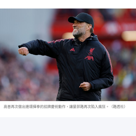
高普再次做出連環揮拳的招牌慶祝動作，讓晏菲路再次陷入瘋狂。（路透社）