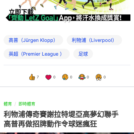
高普（Jürgen Klopp）
利物浦（Liverpool）
英超（Premier League ）
足球
7
0
0
0
0
體育
即時體育
利物浦傳奇賽謝拉特堤亞高夢幻聯手
高普再做招牌動作令球迷瘋狂