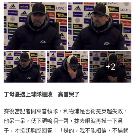
+
2
丁母憂遇上球隊連敗　高普哭了
賽後當記者問高普領隊，利物浦是否衛冕英超失敗，
他呆一呆，低下頭嗚咽一聲，抹去眼淚再摸一下鼻
子，才挺起胸膛回答：「是的，我不能相信，不過就