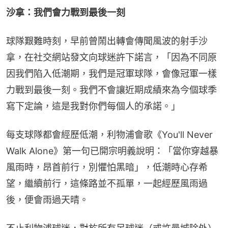
沙拿：我們會力戰到最後一刻
球隊艱難時刻，早前曾鬧出轉會傳聞風波的射手沙
拿，在社交網站發文向球迷許下諾言，「因為不同原
因我們陷入低潮期，我們是冠軍球隊，會像冠軍一樣
力戰到最後一刻。我們不會讓近期成績來為今個球季
寫下定論，這是我對你們每個人的承諾。」
每支球隊都會經歷低潮，利物浦會歌《You'll Never 
Walk Alone》第一句已開宗明義說明：「當你穿越暴
風雨時，昂首前行，別懼怕黑暗」，低潮時心存希
望，繼續前行，這條路並不孤單，一起經歷風雨過
後，便會雨過天晴。