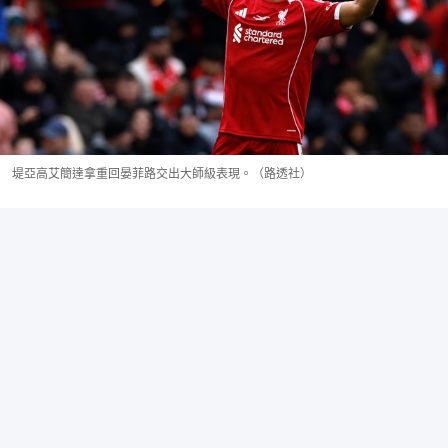
堤亞高艾簡達拿重回晏菲路交出大師級表現。（路透社）