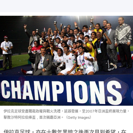
伊拉克足球受盡獨裁政權與戰火洗禮，延誤發展，至2007年亞洲盃終展現力量，
擊敗沙特阿拉伯捧盃﹐首次稱霸亞洲。（Getty Images）
伊拉克足球，亦在十數年黑暗之後再次見到希望，在