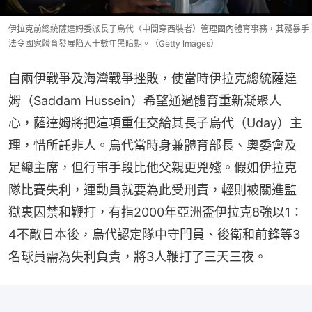
伊拉克前總統薩達姆委派長子烏代（中間穿西裝者）管理國內體育事務，其殘暴手
法令國家體育發展陷入十數年黑暗期。（Getty Images）
自兩伊戰爭及海灣戰爭挫敗，使當時伊拉克總統薩達
姆（Saddam Hussein）希望通過體育重新凝聚人
心，薩達姆將把這項重任交給其長子烏代（Uday）主
理，惜所託非人。烏代當時身兼體育部長、奧委會及
足總主席，但行事手段比他父親更兇殘。假如伊拉克
隊比賽失利，運動員就要為此受刑責，輕則被關進監
獄裏囚禁和鞭打，有指2000年亞洲盃伊拉克8強以1：
4不敵日本後，烏代認定隊中守門員、後衛和前鋒等3
名球員需為失利負責，將3人鞭打了三天三夜。