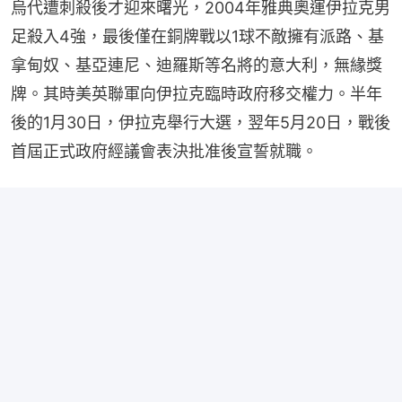
烏代遭刺殺後才迎來曙光，2004年雅典奧運伊拉克男
足殺入4強，最後僅在銅牌戰以1球不敵擁有派路、基
拿甸奴、基亞連尼、迪羅斯等名將的意大利，無緣獎
牌。其時美英聯軍向伊拉克臨時政府移交權力。半年
後的1月30日，伊拉克舉行大選，翌年5月20日，戰後
首屆正式政府經議會表決批准後宣誓就職。