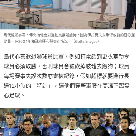
烏代儼如暴君，傳聞指他會對運動員摧殘虐待，圖為伊拉克失去手臂或腿的游泳運
動員，在2004年備戰奧運和殘奧的情況。（Getty Images）
烏代亦喜歡恐嚇球員比賽，例如打電話到更衣室勒令
球員必須取勝，否則球員會被砍掉肢體去餵狗；球員
每場賽事失誤次數亦會被紀錄，假如超標就要進行長
達12小時的「特訓」，逼他們穿著軍服在高溫下踢實
心足球。