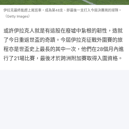
伊拉克最終能趕上尾班車，成為第48支、即最後一支打入今屆決賽周的球隊。
（Getty Images）
或許伊拉克人就是有這股在廢墟中紥根的韌性，造就
了今日重返世盃的奇蹟。今屆伊拉克征戰外圍賽的旅
程亦是世盃史上最長的其中一次，他們在28個月內進
行了21場比賽，最後才於跨洲附加賽取得入圍資格。