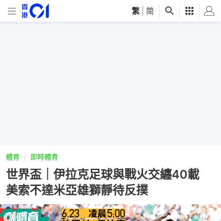
繁
|
简
體育
即時體育
世界盃｜伊拉克足球與戰火交纏40載
美索不達米亞雄獅靜待反撲