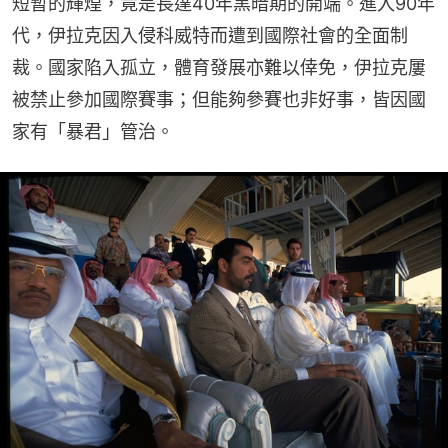
短暫的輝煌，竟是長達40年黑暗期的開端。進入90年
代，伊拉克因入侵科威特而遭到國際社會的全面制
裁。國家陷入孤立，體育發展亦難以倖免，伊拉克屢
被禁止參加國際賽事；但能夠參賽也非好事，皆因國
家有「暴君」管治。