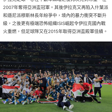
2007年奪得亞洲盃冠軍。其後伊拉克又再陷入什葉派
和遜尼派穆斯林長年紛爭中，境內的暴力衝突不斷升
級，之後更有極端恐怖組織ISIS崛起令伊拉克國內戰
火重燃，但足球隊又在2015年取得亞洲盃殿軍佳績。