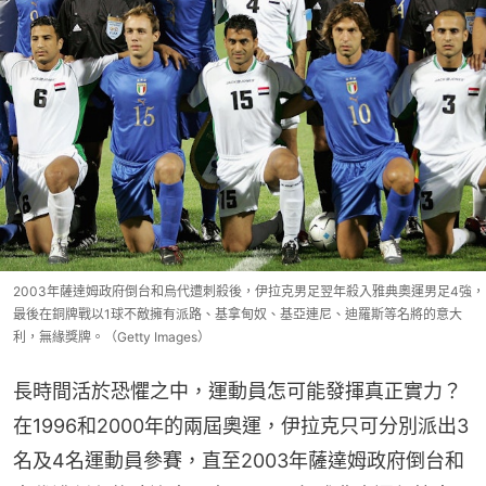
2003年薩達姆政府倒台和烏代遭刺殺後，伊拉克男足翌年殺入雅典奧運男足4強，
最後在銅牌戰以1球不敵擁有派路、基拿甸奴、基亞連尼、迪羅斯等名將的意大
利，無緣獎牌。（Getty Images）
長時間活於恐懼之中，運動員怎可能發揮真正實力？
在1996和2000年的兩屆奧運，伊拉克只可分別派出3
名及4名運動員參賽，直至2003年薩達姆政府倒台和