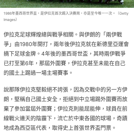
1986年墨西哥世界盃，是伊拉克首次踢入決賽周，亦是至今唯一一次。（Getty
Images）
伊拉克足球輝煌總與戰爭相關。與伊朗的「兩伊戰
爭」由1980年開打，兩年後伊拉克就在新德里亞運會
摘下足球金牌。4年後的墨西哥世盃，其時兩伊戰爭
已打至第6年，那屆外圍賽，伊拉克甚至未能在自己
的國土上踢過一場主場賽事。
說那隊伊拉克堅毅絕不誇張，因為交戰中的另一方伊
朗，堅稱自己國土安全，拒絕到中立場踢外圍賽而放
棄了參加當屆外圍賽；伊拉克則能屈能伸，球員在前
線戰火連天的陰霾下，流亡於中東各國的球場，奇蹟
地成為西亞區代表，取得史上首張世界盃門票。