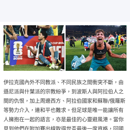
伊拉克國內外不同教派、不同民族之間衝突不斷，由
遜尼派與什葉派的宗教紛爭，到波斯人與阿拉伯人之
間的仇恨，加上周邊西方、阿拉伯國家和蘇聯/俄羅斯
等勢力介入，連和平也難求。但足球是唯一能讓所有
人擁抱在一起的語言，亦是最佳的心靈避風港。當你
見到他們在附加賽出線取得世盃最後一席資格，回國