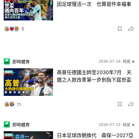
因足球慢活一次 也算是件幸福事
5
即時體育
2026-07-24
精選 ★
高普任德國主帥至2030年7月 天
選之人掀改革第一步劍指下屆世盃
11
即時體育
2026-07-23
精選 ★
日本足球改朝換代 森保一2027亞