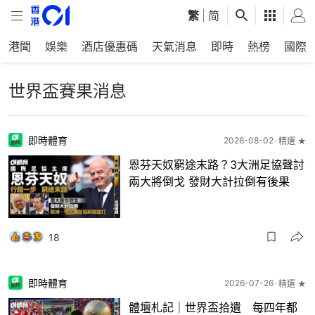
繁
|
简
港聞
娛樂
酒店優惠碼
天氣消息
即時
熱榜
國際
世界盃賽果消息
即時體育
2026-08-02
精選 ★
恩芬天奴窮途末路？3大洲足協聲討
兩大將倒戈 發財大計拉倒有後果
18
即時體育
2026-07-26
精選 ★
體壇札記｜世界盃拾遺 每四年都