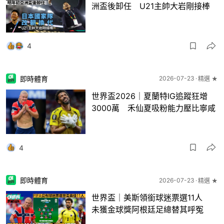
洲盃後卸任 U21主帥大岩剛接棒
4
即時體育
2026-07-23
精選 ★
世界盃2026｜夏蘭特IG追蹤狂增
3000萬 禾仙夏吸粉能力壓比寧咸
4
即時體育
2026-07-23
精選 ★
世界盃｜美斯領銜球迷票選11人
未獲金球獎阿根廷足總替其呼冤