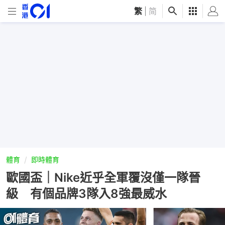
繁
|
简
體育
即時體育
歐國盃｜Nike近乎全軍覆沒僅一隊晉
級 有個品牌3隊入8強最威水