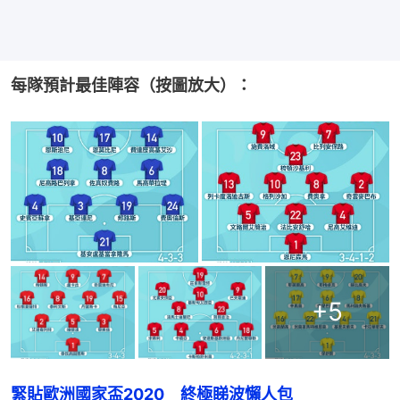
每隊預計最佳陣容（按圖放大）：
+
5
緊貼歐洲國家盃2020　終極睇波懶人包