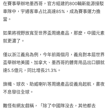
在賽事舉辦地墨西哥，官方組建的800輛新能源接駁
車隊中，宇通客車占比高達85%，成為賽事運力擔
當。
如果將視野放寬至世界盃周邊產品，那麼，中國元素
就更濃了。
僅以浙江義烏為例，今年前兩個月，義烏對本屆世界
盃舉辦地美國、加拿大、墨西哥的體育用品出口額就
達5.5億元，同比增長21.3%。
旗幟、球衣、助威喇叭等周邊產品從義烏起航，晝夜
不息發往全球。
難怪有網友戲稱，「除了中國隊沒去，其他都去