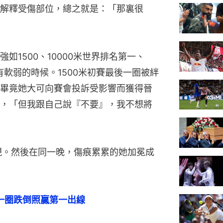
解釋受傷部位，總之就是：「那裏很
如1500、10000米世界排名第一、
有軟弱的時候。1500米初賽最後一圈被絆
畢竟她大可向賽會投訴受影響而獲得晉
，「但我跟自己說『不要』，我不想將
現。然後在同一晚，傷痕累累的她加冕成
後一圈跌倒照贏第一出線