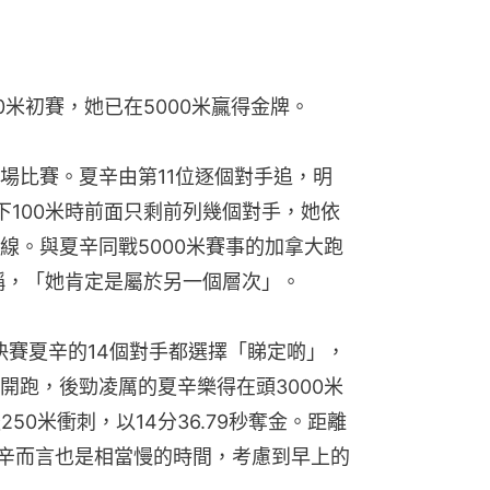
0米初賽，她已在5000米贏得金牌。
場比賽。夏辛由第11位逐個對手追，明
下100米時前面只剩前列幾個對手，她依
線。與夏辛同戰5000米賽事的加拿大跑
ien）稱，「她肯定是屬於另一個層次」。
決賽夏辛的14個對手都選擇「睇定啲」，
開跑，後勁凌厲的夏辛樂得在頭3000米
50米衝刺，以14分36.79秒奪金。距離
對夏辛而言也是相當慢的時間，考慮到早上的