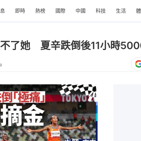
息
即時
熱榜
國際
中國
科技
生活
體
不了她 夏辛跌倒後11小時500
9