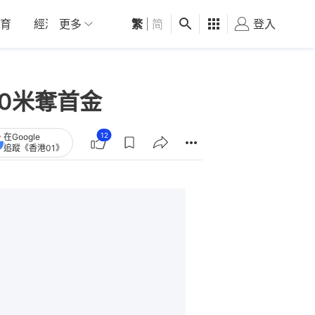
育
經濟
更多
01深圳
繁
觀點
|
简
健康
好食玩飛
登入
女
0米奪首金
12
在Google
追蹤《香港01》