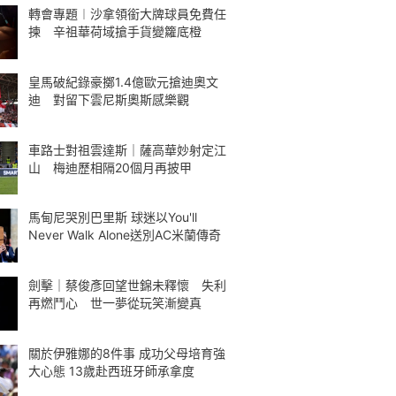
轉會專題︱沙拿領銜大牌球員免費任
揀 辛祖華荷域搶手貨變籮底橙
皇馬破紀錄豪擲1.4億歐元搶迪奧文
迪 對留下雲尼斯奧斯感樂觀
車路士對祖雲達斯｜薩高華妙射定江
山 梅迪歷相隔20個月再披甲
馬甸尼哭別巴里斯 球迷以You'll
Never Walk Alone送別AC米蘭傳奇
劍擊｜蔡俊彥回望世錦未釋懷 失利
再燃鬥心 世一夢從玩笑漸變真
關於伊雅娜的8件事 成功父母培育強
大心態 13歲赴西班牙師承拿度