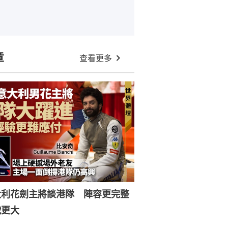
章
查看更多
大利花劍主將談港隊 陣容更完整
戰更大