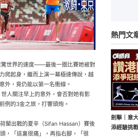
熱門文
示震驚世界的速度——最後一圈比賽她被對
力爬起身，繼而上演一幕極速傳說，越
意外，竟仍能以第一名衝線。
賽，世人關注早上的意外，會否對她有影
前例的3金之旅，打響頭炮。
劍擊｜意
出戰的夏辛（Sifan Hassan）賽後
添經驗挑
頭，「這裏很痛」，再指右腳，「很