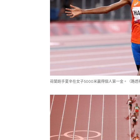
荷蘭跑手夏辛在女子5000米贏得個人第一金。（路透