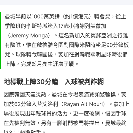
曼城早前以1000萬英鎊（約1億港元）轉會費，從上
季降班的李斯特城簽入17歲小將謝列美蒙加
（Jeremy Monga）。這名新加入的翼鋒亞洲之行雖
有隨隊，惟在啟德體育園對國際米蘭時坐足90分鐘板
凳。球隊轉戰韓國後，蒙加在對韓職聯明星隊時後備
上陣，完成藍月亮生涯處子戰。
地標戰上陣30分鐘 入球被判詐糊
因應韓國天氣炎熱，曼城在今場表演賽頻繁輪換，蒙
加於62分鐘入替艾洛利（Rayan Ait Nouri）。蒙加上
場後展現出年輕球員的活力，更一度破網，惜因手球
在先被判無效，另有一腳射門被門將撲出，曼城最終
以3：1擊敗對手。