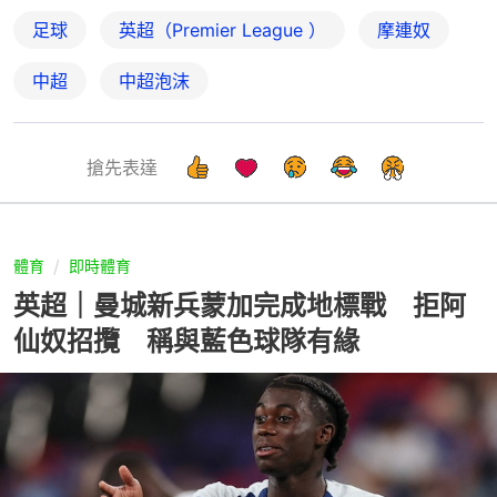
足球
英超（Premier League ）
摩連奴
中超
中超泡沫
搶先表達
體育
即時體育
英超｜曼城新兵蒙加完成地標戰 拒阿
仙奴招攬 稱與藍色球隊有緣