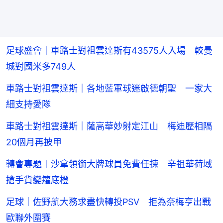
足球盛會｜車路士對祖雲達斯有43575人入場 較曼
城對國米多749人
車路士對祖雲達斯｜各地藍軍球迷啟德朝聖 一家大
細支持愛隊
車路士對祖雲達斯｜薩高華妙射定江山 梅迪歷相隔
20個月再披甲
轉會專題︱沙拿領銜大牌球員免費任揀 辛祖華荷域
搶手貨變籮底橙
足球｜佐野航大務求盡快轉投PSV 拒為奈梅亨出戰
歐聯外圍賽