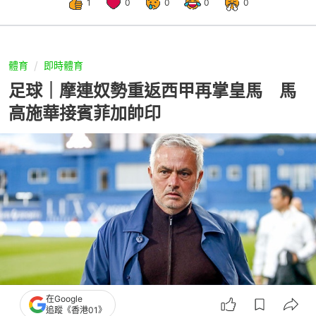
1
0
0
0
0
體育
即時體育
足球｜摩連奴勢重返西甲再掌皇馬 馬
高施華接賓菲加帥印
在Google
追蹤《香港01》
撰文：
聯合早報