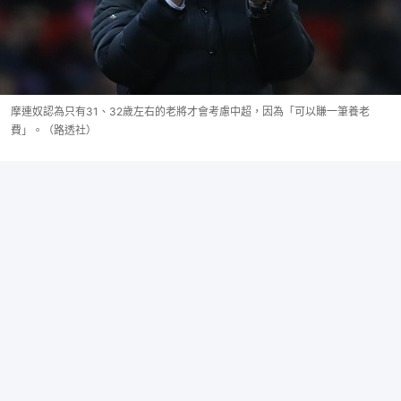
摩連奴認為只有31、32歲左右的老將才會考慮中超，因為「可以賺一筆養老
費」。（路透社）