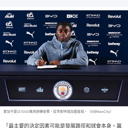
蒙加今夏以1000萬英鎊轉會費，從李斯特城加盟曼城。（X@ManCity）
「最主要的決定因素可能是發展路徑和球會本身。贏