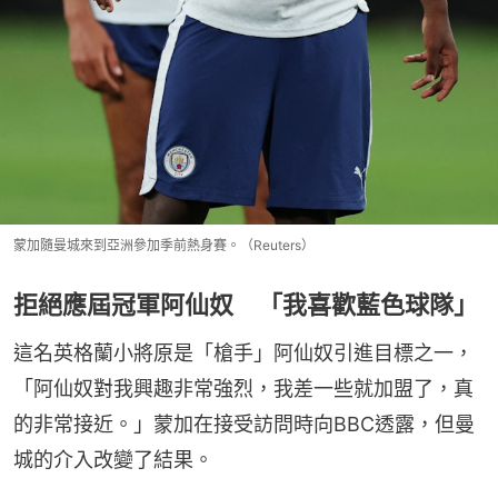
蒙加隨曼城來到亞洲參加季前熱身賽。（Reuters）
拒絕應屆冠軍阿仙奴 「我喜歡藍色球隊」
這名英格蘭小將原是「槍手」阿仙奴引進目標之一，
「阿仙奴對我興趣非常強烈，我差一些就加盟了，真
的非常接近。」蒙加在接受訪問時向BBC透露，但曼
城的介入改變了結果。