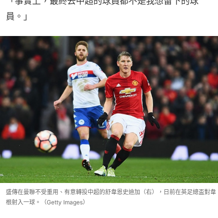
「事實上，最終去中超的球員都不是我想留下的球
員。」
盛傳在曼聯不受重用、有意轉投中超的舒韋恩史迪加（右），日前在英足總盃對韋
根射入一球。（Getty Images）