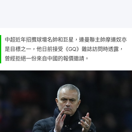
中超近年招攬球壇名帥和巨星，連曼聯主帥摩連奴亦
是目標之一，他日前接受《GQ》雜誌訪問時透露，
曾經拒絕一份來自中國的報價邀請。