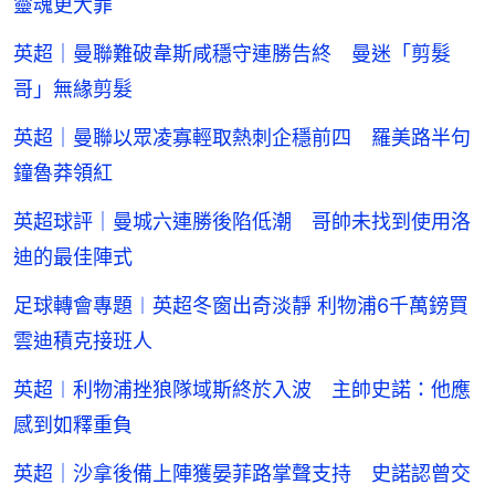
靈魂更大罪
英超｜曼聯難破韋斯咸穩守連勝告終 曼迷「剪髮
哥」無緣剪髮
英超｜曼聯以眾凌寡輕取熱刺企穩前四 羅美路半句
鐘魯莽領紅
英超球評｜曼城六連勝後陷低潮 哥帥未找到使用洛
迪的最佳陣式
足球轉會專題︱英超冬窗出奇淡靜 利物浦6千萬鎊買
雲迪積克接班人
英超︱利物浦挫狼隊域斯終於入波 主帥史諾：他應
感到如釋重負
英超｜沙拿後備上陣獲晏菲路掌聲支持 史諾認曾交