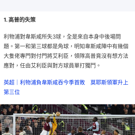
1. 高普的失策
利物浦對韋斯咸所失3球，全是來自本身中後場問
題。第一和第三球都是角球，明知韋斯咸陣中有幾個
大隻佬專門對付門將艾利臣，領隊高普竟沒有想方法
應對，任由艾利臣與對方球員單打獨鬥。
英超｜利物浦負韋斯咸吞今季首敗　莫耶斯領軍升上
第三位