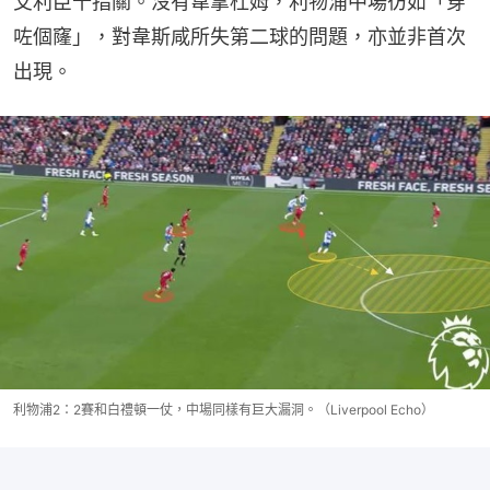
艾利臣十指關。沒有韋拿杜姆，利物浦中場彷如「穿
咗個窿」，對韋斯咸所失第二球的問題，亦並非首次
出現。
利物浦2：2賽和白禮頓一仗，中場同樣有巨大漏洞。（Liverpool Echo）