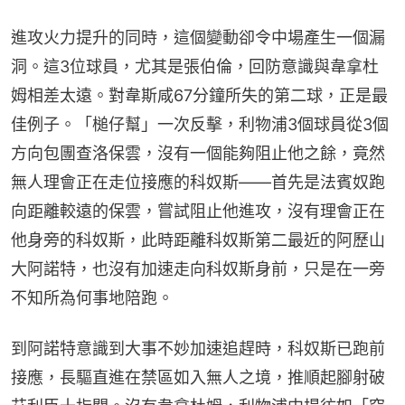
進攻火力提升的同時，這個變動卻令中場產生一個漏
洞。這3位球員，尤其是張伯倫，回防意識與韋拿杜
姆相差太遠。對韋斯咸67分鐘所失的第二球，正是最
佳例子。「槌仔幫」一次反擊，利物浦3個球員從3個
方向包團查洛保雲，沒有一個能夠阻止他之餘，竟然
無人理會正在走位接應的科奴斯——首先是法賓奴跑
向距離較遠的保雲，嘗試阻止他進攻，沒有理會正在
他身旁的科奴斯，此時距離科奴斯第二最近的阿歷山
大阿諾特，也沒有加速走向科奴斯身前，只是在一旁
不知所為何事地陪跑。
到阿諾特意識到大事不妙加速追趕時，科奴斯已跑前
接應，長驅直進在禁區如入無人之境，推順起腳射破