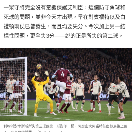
一眾守將完全沒有意識保護艾利臣，這個防守角球和
死球的問題，並非今天才出現，早在對賓福特以及白
禮頓兩仗已曾發生，而且均要失分。今次加上另一結
構性問題，更全失3分——說的正是所失的第二球。
利物浦對韋斯咸所失第三球跟第一球影印一樣，阿歷山大阿諾特任由蘇馬後上頂