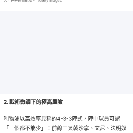
入，在旁邊做觀眾。（Getty Images）
2. 戰術微調下的極高風險
利物浦以高效率見稱的4-3-3陣式，陣中球員可謂
「一個都不能少」：前線三叉戟沙拿、文尼、法明奴