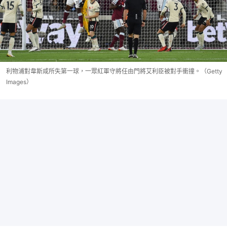
利物浦對韋斯咸所失第一球，一眾紅軍守將任由門將艾利臣被對手衝撞。（Getty
Images）