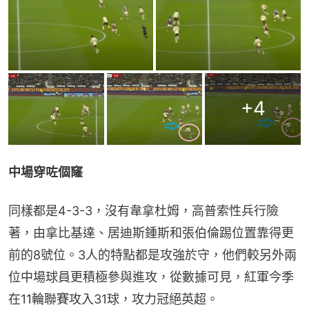
+
4
中場穿咗個窿
同樣都是4-3-3，沒有韋拿杜姆，高普索性兵行險
著，由拿比基達、居迪斯鍾斯和張伯倫踢位置靠得更
前的8號位。3人的特點都是攻強於守，他們較另外兩
位中場球員更積極參與進攻，從數據可見，紅軍今季
在11輪聯賽攻入31球，攻力冠絕英超。