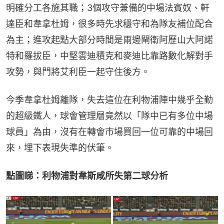
明確分工各施其職；3個攻守兼備的中場法賓奴、軒
達臣和韋拿杜姆，很多時先求穩守和為隊友補位配合
為主；進攻起點大部分時間是兩邊閘衛阿歷山大阿諾
特和羅拔臣，中堅雲迪積克和麥迪比靠路數化解對手
攻勢，與門將艾利臣一起守住後方。
今季韋拿杜姆離隊，失去這位在利物浦陣中幾乎全勤
的超級鐵人，球會管理層竟然以「隊中已有多位中場
球員」為由，沒有在轉會市場買回一位可靠的中場回
來，埋下表現失準的伏筆。
點圖睇：利物浦對韋斯咸所失第二球分析