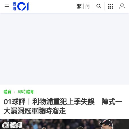
繁
|
简
體育
即時體育
01球評︱利物浦重犯上季失誤 陣式一
大漏洞冠軍隨時溜走