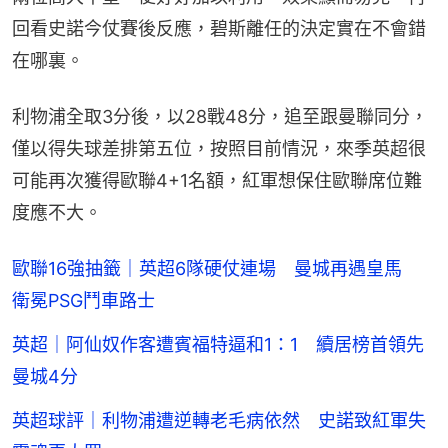
回看史諾今仗賽後反應，碧斯離任的決定實在不會錯
在哪裏。
利物浦全取3分後，以28戰48分，追至跟曼聯同分，
僅以得失球差排第五位，按照目前情況，來季英超很
可能再次獲得歐聯4+1名額，紅軍想保住歐聯席位難
度應不大。
歐聯16強抽籤｜英超6隊硬仗連場 曼城再遇皇馬
衛冕PSG鬥車路士
英超｜阿仙奴作客遭賓福特逼和1：1 續居榜首領先
曼城4分
英超球評｜利物浦遭逆轉老毛病依然 史諾致紅軍失