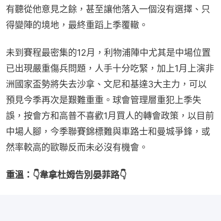
有聽從他意見之餘，甚至讓他落入一個沒有選擇、只
得變陣的境地，最終重蹈上季覆轍。
未到賽程最密集的12月，利物浦陣中尤其是中場位置
已出現嚴重傷兵問題，人手十分吃緊，加上1月上演非
洲國家盃勢將失去沙拿、文尼和基達3大主力，可以
預見今季再次是艱難重重。球會管理層重犯上季失
誤，按會方和高普不喜歡1月買人的轉會政策，以目前
中場人腳，今季聯賽錦標難與車路士和曼城爭鋒，或
然率較高的歐聯反而未必沒有機會。
重溫：👇韋拿杜姆告別晏菲路👇