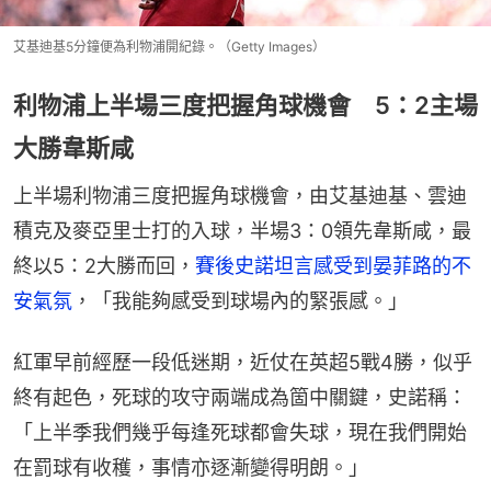
艾基迪基5分鐘便為利物浦開紀錄。（Getty Images）
利物浦上半場三度把握角球機會 5：2主場
大勝韋斯咸
上半場利物浦三度把握角球機會，由艾基迪基、雲迪
積克及麥亞里士打的入球，半場3：0領先韋斯咸，最
終以5：2大勝而回，
賽後史諾坦言感受到晏菲路的不
安氣氛
，「我能夠感受到球場內的緊張感。」
紅軍早前經歷一段低迷期，近仗在英超5戰4勝，似乎
終有起色，死球的攻守兩端成為箇中關鍵，史諾稱：
「上半季我們幾乎每逢死球都會失球，現在我們開始
在罰球有收穫，事情亦逐漸變得明朗。」