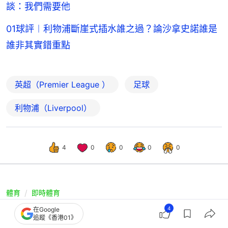
談：我們需要他
01球評︱利物浦斷崖式插水誰之過？論沙拿史諾誰是
誰非其實錯重點
英超（Premier League ）
足球
利物浦（Liverpool）
4
0
0
0
0
體育
即時體育
英超｜韋斯咸悶和水晶宮 昔日舊帥送
4
在Google
追蹤《香港01》
狼隊落英冠 般尼命懸一線