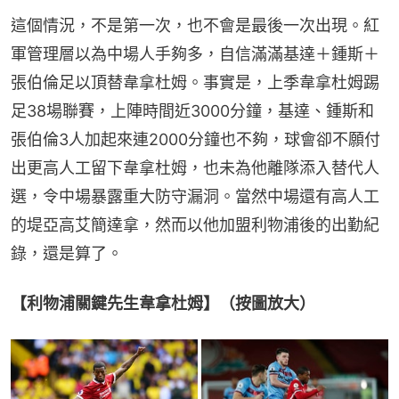
這個情況，不是第一次，也不會是最後一次出現。紅
軍管理層以為中場人手夠多，自信滿滿基達＋鍾斯＋
張伯倫足以頂替韋拿杜姆。事實是，上季韋拿杜姆踢
足38場聯賽，上陣時間近3000分鐘，基達、鍾斯和
張伯倫3人加起來連2000分鐘也不夠，球會卻不願付
出更高人工留下韋拿杜姆，也未為他離隊添入替代人
選，令中場暴露重大防守漏洞。當然中場還有高人工
的堤亞高艾簡達拿，然而以他加盟利物浦後的出勤紀
錄，還是算了。
【利物浦關鍵先生韋拿杜姆】（按圖放大）