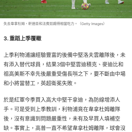
失去韋拿杜姆，軒達臣和法賓奴踢得相當吃力。（Getty Images）
3. 重蹈上季覆轍
上季利物浦讓經驗豐富的後備中堅洛夫雲離隊後，未
有添入替代球員，結果3個中堅雲迪積克、麥迪比和
祖高美斯不幸先後嚴重受傷長唞之下，要不斷由中場
和小將當替工，英超衛冕失敗。
於是紅軍今季買入高大中堅干拿迪，為防線增添人
手。可是受到上季教訓，利物浦竟在韋拿杜姆離隊
後，沒有意識到問題嚴重性，未有及早買人填補空
缺。事實上，高普一直不希望韋拿杜姆離隊，球會沒