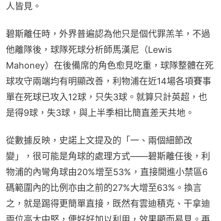
人皆見。
碧斯離任時，外界普遍認為他只是個代罪羔羊，不過
他離隊後，球隊死球分析師馬漢尼（Lewis 
Mahoney）在後備席的角色愈見吃重，球隊整體在死
球攻守兩端均有明顯改善，利物浦在近14場各項賽事
單在死球已攻入12球，只失3球。就算只計英超，也
是得9球，失3球，與上半季相比簡直差天共地。
從數據反映，史諾上文提及的「一、兩個細節改
變」，很可能是角球的處理方式——碧斯離任後，利
物浦的內彎角球由20%增至53%，直接開進小禁區6
碼範圍內的比例亦由之前的27%大增至63%。換言
之，就是踢得更簡單直接，既然有雲迪積克、干拿迪
兩位高大中堅，便好好加以利用，效果顯而易見。再