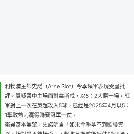
利物浦主帥史諾（Arne Slot）今季領軍表現受盡批
評，質疑聲中主場面對韋斯咸，以5：2大勝一場，紅
軍對上一次在英超攻入5球，已經是2025年4月以5：
1擊敗熱刺贏得聯賽冠軍一仗。
衛冕基本無望，史諾明言「如果今季拿不到歐聯資