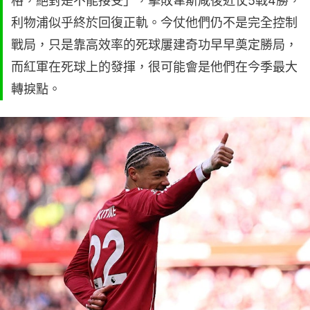
格，絕對是不能接受」，擊敗韋斯咸後近仗5戰4勝，
利物浦似乎終於回復正軌。今仗他們仍不是完全控制
戰局，只是靠高效率的死球屢建奇功早早奠定勝局，
而紅軍在死球上的發揮，很可能會是他們在今季最大
轉捩點。