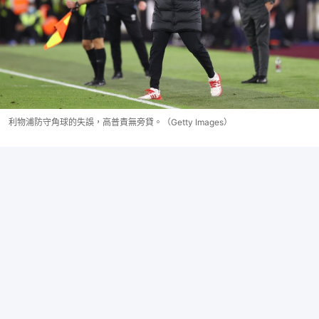
利物浦防守角球的失誤，高普責無旁貸。（Getty Images）