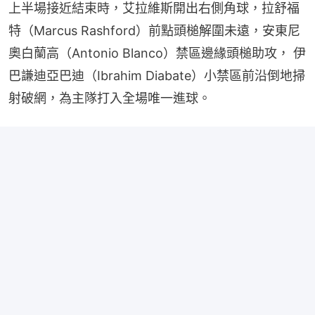
上半場接近結束時，艾拉維斯開出右側角球，拉舒福
特（Marcus Rashford）前點頭槌解圍未遠，安東尼
奧白蘭高（Antonio Blanco）禁區邊緣頭槌助攻， 伊
巴謙迪亞巴迪（Ibrahim Diabate）小禁區前沿倒地掃
射破網，為主隊打入全場唯一進球。