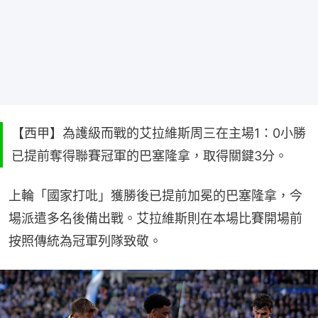
【西甲】為護級而戰的艾拉維斯周三在主場1：0小勝
已提前奪得聯賽冠軍的巴塞隆拿，取得關鍵3分。
上輪「國家打吡」獲勝後已提前加冕的巴塞隆拿，今
場派遣多名後備出戰。艾拉維斯則在本場比賽開場前
按照傳統為冠軍列隊致敬。