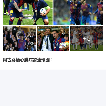
+
5
阿古路疑心臟病發連環圖：