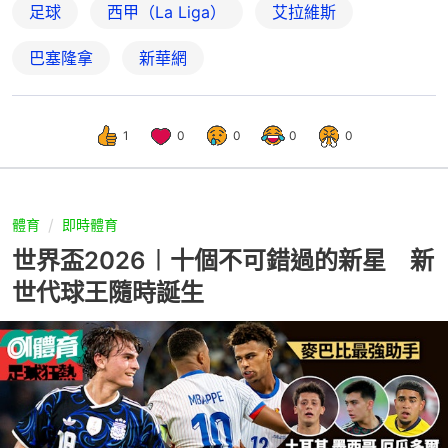
足球
西甲（La Liga）
艾拉維斯
巴塞隆拿
新華網
1
0
0
0
0
體育
即時體育
世界盃2026︱十個不可錯過的新星 新
世代球王隨時誕生