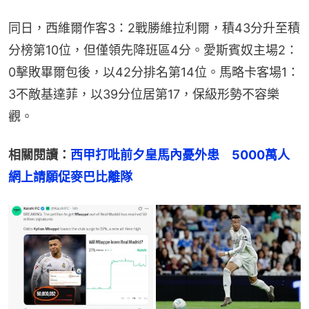
同日，西維爾作客3：2戰勝維拉利爾，積43分升至積
分榜第10位，但僅領先降班區4分。愛斯賓奴主場2：
0擊敗畢爾包後，以42分排名第14位。馬略卡客場1：
3不敵基達菲，以39分位居第17，保級形勢不容樂
觀。
相關閱讀：
西甲打吡前夕皇馬內憂外患　5000萬人
網上請願促麥巴比離隊