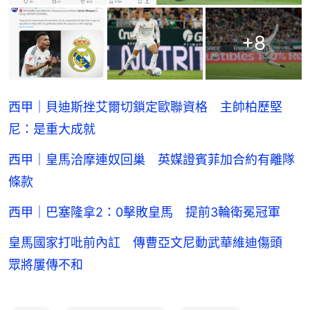
+
8
西甲｜貝迪斯挫艾爾切鎖定歐聯資格 主帥柏歷堅
尼：是重大成就
西甲｜皇馬洽摩連奴回巢 英媒證賓菲加合約有離隊
條款
西甲｜巴塞隆拿2：0擊敗皇馬 提前3輪衛冕冠軍
皇馬國家打吡前內訌 傳曹亞文尼動武華維迪傷頭
眾將屢傳不和