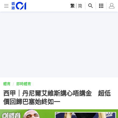
繁
|
简
體育
即時體育
西甲｜丹尼爾艾維斯講心唔講金 超低
價回歸巴塞始終如一