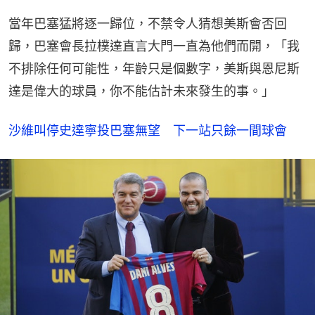
當年巴塞猛將逐一歸位，不禁令人猜想美斯會否回
歸，巴塞會長拉樸達直言大門一直為他們而開，「我
不排除任何可能性，年齡只是個數字，美斯與恩尼斯
達是偉大的球員，你不能估計未來發生的事。」
沙維叫停史達寧投巴塞無望　下一站只餘一間球會