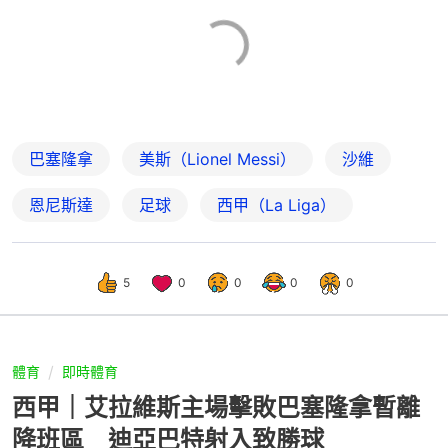
巴塞隆拿
美斯（Lionel Messi）
沙維
恩尼斯達
足球
西甲（La Liga）
5
0
0
0
0
體育
即時體育
西甲｜艾拉維斯主場擊敗巴塞隆拿暫離
降班區 迪亞巴特射入致勝球