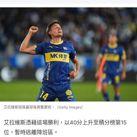
艾拉維斯球員贏球後興奮慶祝。（Getty Images）
艾拉維斯憑藉這場勝利，以40分上升至積分榜第15
位，暫時逃離降班區。