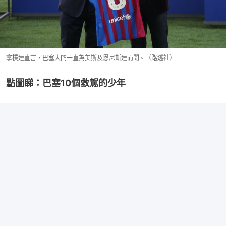
拿樸達直言，巴塞大門一直為美斯及恩尼斯達而開。（路透社）
點圖睇：巴塞10個救駕的少年