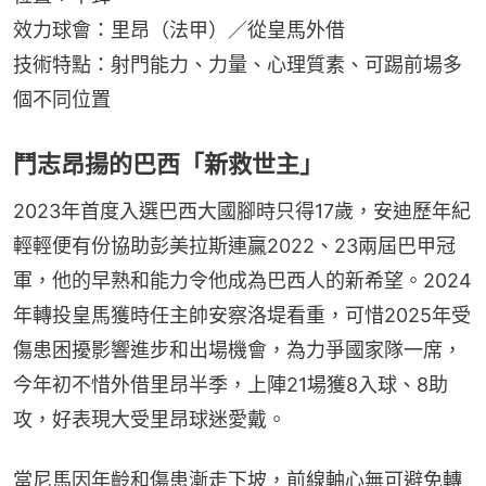
效力球會：里昂（法甲）／從皇馬外借
技術特點：射門能力、力量、心理質素、可踢前場多
個不同位置
鬥志昂揚的巴西「新救世主」
2023年首度入選巴西大國腳時只得17歲，安迪歷年紀
輕輕便有份協助彭美拉斯連贏2022、23兩屆巴甲冠
軍，他的早熟和能力令他成為巴西人的新希望。2024
年轉投皇馬獲時任主帥安察洛堤看重，可惜2025年受
傷患困擾影響進步和出場機會，為力爭國家隊一席，
今年初不惜外借里昂半季，上陣21場獲8入球、8助
攻，好表現大受里昂球迷愛戴。
當尼馬因年齡和傷患漸走下坡，前線軸心無可避免轉