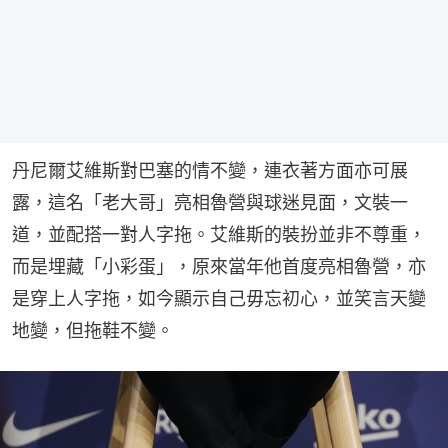
丹尼爾艾維斯對巴塞的情不變，連衣著方面亦可展
露，這名「老大哥」亮相魯營與球迷見面，文裝一
道，並配搭一對人字拖。艾維斯的裝扮並非不尊重，
而是埋藏「小彩蛋」，原來當年他首度亮相魯營，亦
是穿上人字拖，如今顯示自己毋忘初心，並笑言天變
地變，但拖鞋不變。