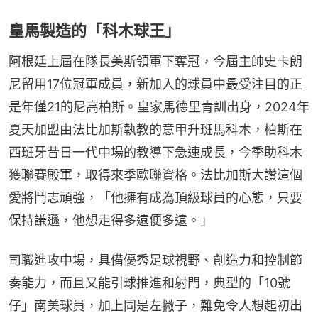
皇馬製造的「科木球王」
阿根廷上屆在隊長美斯領軍下奪冠，今屆主帥史卡朗
尼留用17位冠軍成員，新加入的球員中最受注目的正
是年僅21的尼高柏斯。皇家馬德里青訓出身，2024年
夏天加盟由法比加斯執教的意甲升班馬科木，柏斯在
西班牙昔日一代中場的教導下急速成長，今季助科木
獲聯賽殿軍，取得來季歐聯資格。法比加斯大讚這個
愛將鬥志頑強，「他擁有成為頂級球員的心態，只要
保持謙遜，他想走得多遠便多遠。」
司職進攻中場，具備優秀足球視野、創造力和控制節
奏能力，而且又能引球推進和射門，典型的「10號
仔」南美球員，加上同是左撇子，難免令人想起初出