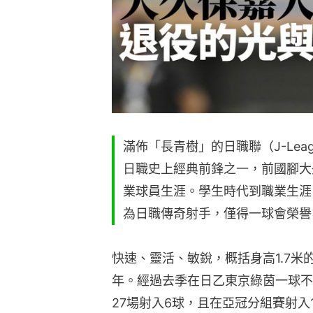
滿佈「長青樹」的日職聯（J-Le
日職史上經典前鋒之一，前國腳大
業球員生涯。學生時代到職業生涯
為日職傳奇射手，僅得一球會榮譽
快速、靈活、敏銳，概括身高1.7
年。經過去季在日乙東京綠茵一球不
27場射入6球，且在亞冠分組賽射入