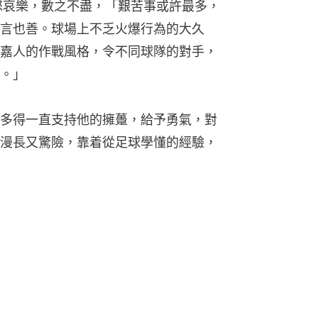
怒哀樂，數之不盡，「艱苦事或許最多，
言也善。球場上不乏火爆行為的大久
嘉人的作戰風格，令不同球隊的對手，
。」
多得一直支持他的擁躉，給予勇氣，對
漫長又驚險，靠着從足球學懂的經驗，