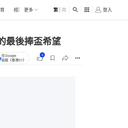
育
經濟
更多
01深圳
繁
觀點
|
简
健康
好食玩飛
登入
女
人的最後捧盃希望
4
在Google
追蹤《香港01》