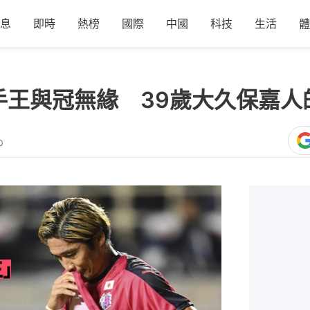
息
即時
熱榜
國際
中國
科技
生活
體
爆射手王與冠無緣 39歲大久保嘉
0