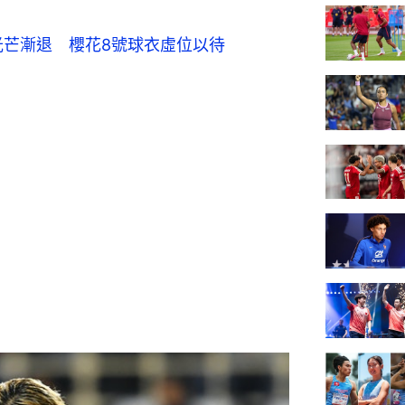
到光芒漸退　櫻花8號球衣虛位以待