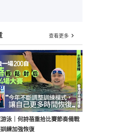
章
查看更多
運游泳｜何詩蓓重拾比賽節奏備戰
整訓練加強恢復