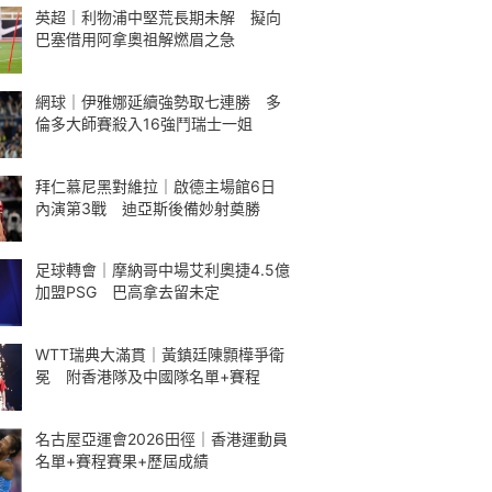
英超｜利物浦中堅荒長期未解 擬向
巴塞借用阿拿奧祖解燃眉之急
網球｜伊雅娜延續強勢取七連勝 多
倫多大師賽殺入16強鬥瑞士一姐
拜仁慕尼黑對維拉｜啟德主場館6日
內演第3戰 迪亞斯後備妙射奠勝
足球轉會｜摩納哥中場艾利奧捷4.5億
加盟PSG 巴高拿去留未定
WTT瑞典大滿貫｜黃鎮廷陳顥樺爭衛
冕 附香港隊及中國隊名單+賽程
名古屋亞運會2026田徑｜香港運動員
名單+賽程賽果+歷屆成績