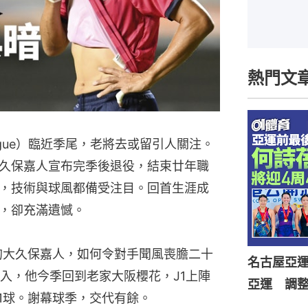
熱門文
ague）臨近季尾，老將去或留引人關注。
久保嘉人宣布完季後退役，結束廿年職
，技術與球風都備受注目。回首生涯成
，卻充滿遺憾。
米的大久保嘉人，如何令對手聞風喪膽二十
名古屋亞
入，他今季回到老家大阪櫻花，J1上陣
亞運 調
1球。謝幕球季，交代有餘。