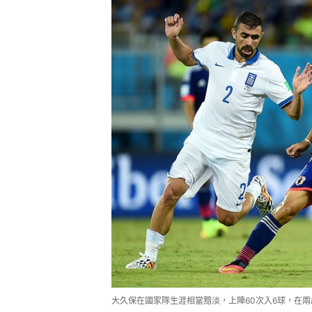
大久保在國家隊生涯相當黯淡，上陣60次入6球，在兩屆世