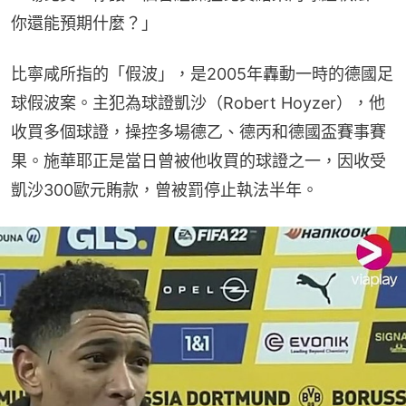
你還能預期什麼？」
比寧咸所指的「假波」，是2005年轟動一時的德國足
球假波案。主犯為球證凱沙（Robert Hoyzer），他
收買多個球證，操控多場德乙、德丙和德國盃賽事賽
果。施華耶正是當日曾被他收買的球證之一，因收受
凱沙300歐元賄款，曾被罰停止執法半年。