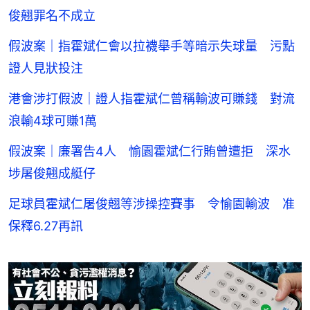
俊翹罪名不成立
假波案｜指霍斌仁會以拉襪舉手等暗示失球量 污點
證人見狀投注
港會涉打假波｜證人指霍斌仁曾稱輸波可賺錢 對流
浪輸4球可賺1萬
假波案｜廉署告4人 愉園霍斌仁行賄曾遭拒 深水
埗屠俊翹成艇仔
足球員霍斌仁屠俊翹等涉操控賽事 令愉園輸波 准
保釋6.27再訊