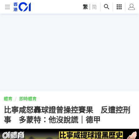
繁
|
简
體育
即時體育
比寧咸怒轟球證曾操控賽果 反遭控刑
事 多蒙特：他沒說謊｜德甲