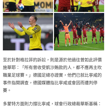
至於針對格拉菲的訴訟，則是源於他過往曾如此評價
施華耶：「所有曾收受凱沙賄款的人，都不應再主吹
職業足球賽。」德國足總亦證實，他們已就比寧咸的
事件指開調查，德國媒體指比寧咸或會因而遭判停
賽。
多蒙特方面則力撐比寧咸，球會行政總裁華斯基稱：