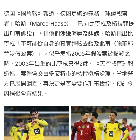
德國《圖片報》報道，德國足總的義務「球證觀察
者」哈斯（Marco Haase）「已向比寧咸及格拉菲提
出刑事訴訟」，指他們涉嫌侮辱及誹謗，哈斯指出比
寧咸「不可能從自身的真實經驗去談及此事（施華耶
曾涉假波案）」，似乎意指2005年假波案被揭發之
時，2003年出生的比寧咸只得2歲。《天空體育》報
道指，案件會交由多蒙特市的檢控機構處理，當地警
方已展開調查，再決定是否需要作刑事檢控，預計今
周稍後會有結果。