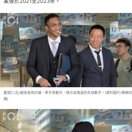
案發於2021至2023年。
霍斌仁(左)被指會用拉襪、舉手等動作，暗示該場波的失球數字。(資料圖片/陳曉欣
攝)