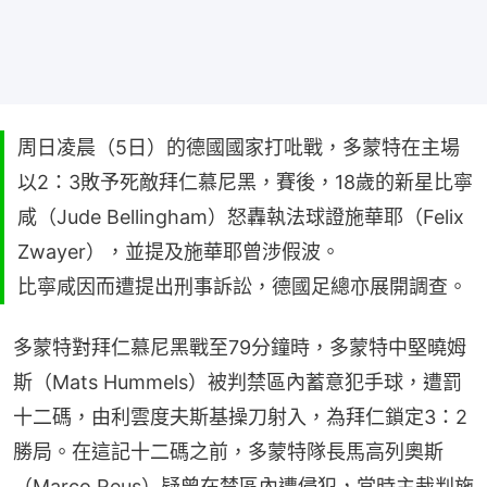
周日凌晨（5日）的德國國家打吡戰，多蒙特在主場
以2：3敗予死敵拜仁慕尼黑，賽後，18歲的新星比寧
咸（Jude Bellingham）怒轟執法球證施華耶（Felix
Zwayer），並提及施華耶曾涉假波。
比寧咸因而遭提出刑事訴訟，德國足總亦展開調查。
多蒙特對拜仁慕尼黑戰至79分鐘時，多蒙特中堅曉姆
斯（Mats Hummels）被判禁區內蓄意犯手球，遭罰
十二碼，由利雲度夫斯基操刀射入，為拜仁鎖定3：2
勝局。在這記十二碼之前，多蒙特隊長馬高列奧斯
（Marco Reus）疑曾在禁區內遭侵犯，當時主裁判施