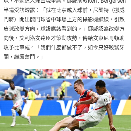
球，不過這入球出現爭議。挪威助教Kent Bergersen
半場受訪透露：「就在比寧咸入球前，尼蘭特（挪威
門將）開出龍門球省中球場上方的攝影機纜線，引致
皮球改變方向，球證應該看到的。」挪威認為改變方
向後，艾利洛安達臣才策動攻勢，傳給安東尼哥頓助
攻予比寧咸。「我們什麼都做不了，如今只好咬緊牙
關，繼續奮鬥。」