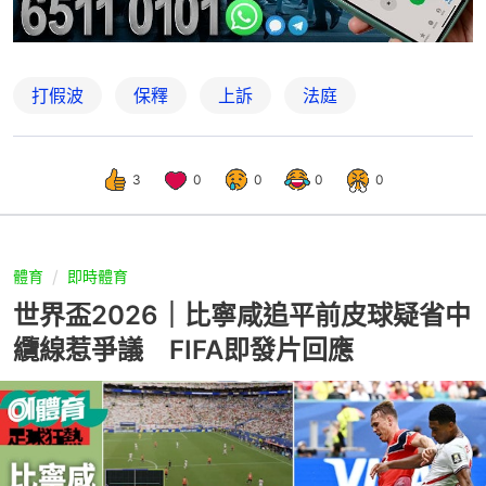
打假波
保釋
上訴
法庭
3
0
0
0
0
體育
即時體育
世界盃2026｜比寧咸追平前皮球疑省中
纜線惹爭議 FIFA即發片回應