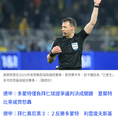
施華耶曾在2005年收受賄款協助操控賽果，曾停賽半年，如今獲認為「已更生」
並可吹罰最高級別賽事。（路透社）
德甲︱多蒙特僅負拜仁球證爭議判決成關鍵 夏蘭特
比寧咸齊怒轟
德甲｜拜仁慕尼黑３：２反勝多蒙特 利雲度夫斯基