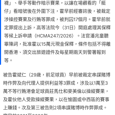
襪」、舉手等動作暗示賽果，以讓在場觀看的「艇
仔」看暗號後在外圍下注，霍早前經審訊後，被裁定
涉操控賽果及行賄等罪成，被判囚17個月。霍早前就
定罪提出上訴，高等法院今（31日）開庭處理其保釋
等候上訴申請（HCMA247/2026）。法官潘兆童聽
畢陳詞，批准霍以15萬元現金保釋，條件包括不得離
開香港、須交出旅遊證件及每星期兩天到警署報到
等。
被告霍斌仁（29歲，前足球員）早前被裁定串謀賭博
時作弊及向代理人提供利益等3罪成，涉及以1萬至3
萬不等行賄港會足球員莊馬仕和麥美倫以操縱賽果，
及霍伙他人受款操縱賽果，以在愉園或中西區的賽事
上賺錢。次及第三被告則2項串謀賭博時作弊罪成。