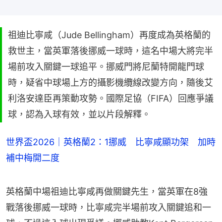
祖迪比寧咸（Jude Bellingham）再度成為英格蘭的
救世主，當英軍落後挪威一球時，這名中場大將完半
場前攻入關鍵一球追平。挪威門將尼蘭特開龍門球
時，疑省中球場上方的攝影機纜線改變方向，隨後艾
利洛安達臣再策動攻勢。國際足協（FIFA）回應爭議
球，認為入球有效，並以片段解釋。
世界盃2026｜英格蘭2：1挪威 比寧咸顯功架 加時
補中梅開二度
英格蘭中場祖迪比寧咸再做關鍵先生，當英軍在8強
戰落後挪威一球時，比寧咸完半場前攻入關鍵追和一