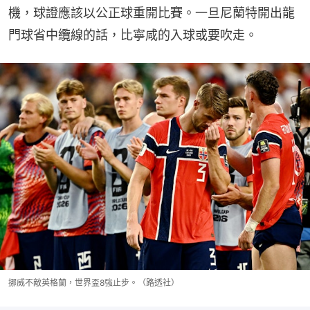
機，球證應該以公正球重開比賽。一旦尼蘭特開出龍
門球省中纜線的話，比寧咸的入球或要吹走。
挪威不敵英格蘭，世界盃8強止步。（路透社）