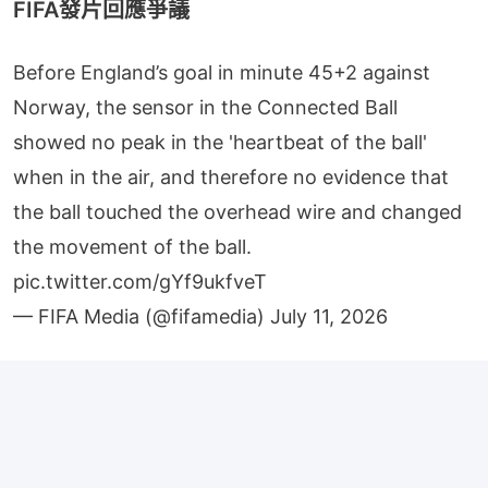
FIFA發片回應爭議
Before England’s goal in minute 45+2 against
Norway, the sensor in the Connected Ball
showed no peak in the 'heartbeat of the ball'
when in the air, and therefore no evidence that
the ball touched the overhead wire and changed
the movement of the ball.
pic.twitter.com/gYf9ukfveT
— FIFA Media (@fifamedia)
July 11, 2026