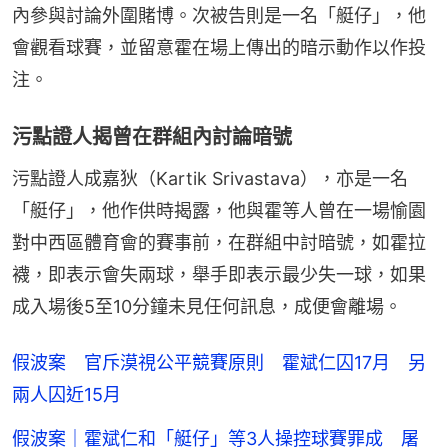
內參與討論外圍賭博。次被告則是一名「艇仔」，他
會觀看球賽，並留意霍在場上傳出的暗示動作以作投
注。
污點證人揭曾在群組內討論暗號
污點證人成嘉狄（Kartik Srivastava），亦是一名
「艇仔」，他作供時揭露，他與霍等人曾在一場愉園
對中西區體育會的賽事前，在群組中討暗號，如霍拉
襪，即表示會失兩球，舉手即表示最少失一球，如果
成入場後5至10分鐘未見任何訊息，成便會離場。
假波案 官斥漠視公平競賽原則 霍斌仁囚17月 另
兩人囚近15月
假波案｜霍斌仁和「艇仔」等3人操控球賽罪成 屠