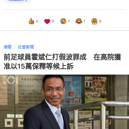
5
0
1
1
0
港聞
社會新聞
前足球員霍斌仁打假波罪成 在高院獲
准以15萬保釋等候上訴