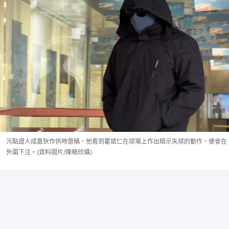
污點證人成嘉狄作供時曾稱，他看到霍斌仁在球場上作出暗示失球的動作，便會在
外圍下注。(資料圖片/陳曉欣攝)