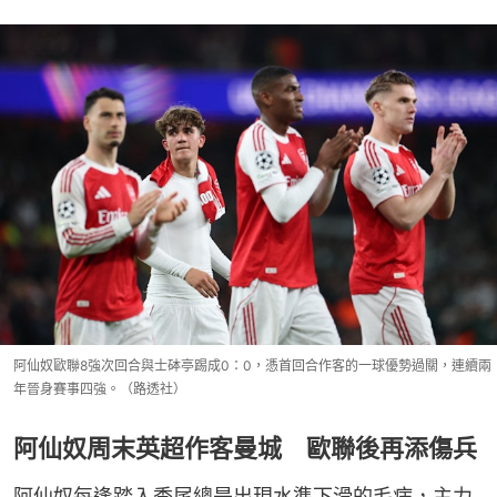
阿仙奴歐聯8強次回合與士砵亭踢成0：0，憑首回合作客的一球優勢過關，連續兩
年晉身賽事四強。（路透社）
阿仙奴周末英超作客曼城 歐聯後再添傷兵
阿仙奴每逢踏入季尾總是出現水準下滑的毛病，主力