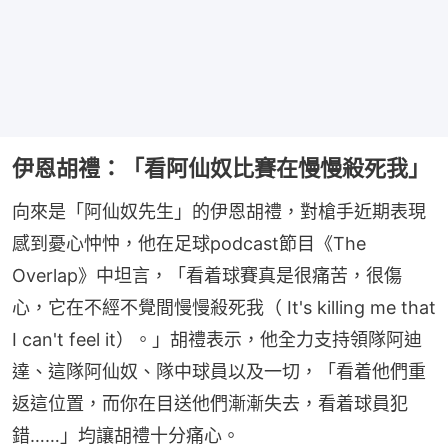
伊恩胡禮：「看阿仙奴比賽在慢慢殺死我」
向來是「阿仙奴先生」的伊恩胡禮，對槍手近期表現
感到憂心忡忡，他在足球podcast節目《The 
Overlap》中坦言，「看着球賽真是很痛苦，很傷
心，它在不經不覺間慢慢殺死我（ It's killing me that 
I can't feel it）。」胡禮表示，他全力支持領隊阿迪
達、這隊阿仙奴、隊中球員以及一切，「看着他們重
返這位置，而你在目送他們漸漸失去，看着球員犯
錯……」均讓胡禮十分痛心。