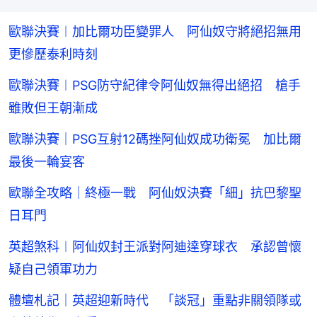
歐聯決賽︱加比爾功臣變罪人 阿仙奴守將絕招無用
更慘歷泰利時刻
歐聯決賽︱PSG防守紀律令阿仙奴無得出絕招 槍手
雖敗但王朝漸成
歐聯決賽｜PSG互射12碼挫阿仙奴成功衛冕 加比爾
最後一輪宴客
歐聯全攻略｜終極一戰 阿仙奴決賽「細」抗巴黎聖
日耳門
英超煞科︱阿仙奴封王派對阿迪達穿球衣 承認曾懷
疑自己領軍功力
體壇札記｜英超迎新時代 「談冠」重點非關領隊或