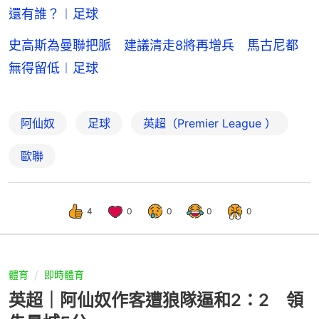
還有誰？︱足球
史高斯為曼聯把脈 建議清走8將再增兵 馬古尼都
無得留低︱足球
阿仙奴
足球
英超（Premier League ）
歐聯
4
0
0
0
0
體育
即時體育
英超｜阿仙奴作客遭狼隊逼和2：2 領