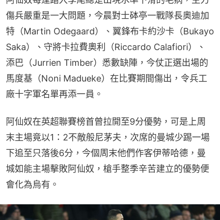
傷兵嚴重是一大問題，今晨對士砵亭一戰隊長奧迪加
特（Martin Odegaard）、翼鋒布卡約沙卡（Bukayo 
Saka）、守將卡拉費奧利（Riccardo Calafiori）、
添巴（Jurrien Timber）悉數缺陣，今仗正選出場的
馬度基（Noni Madueke）在比賽期間傷出，令兵工
廠十字軍名單再添一員。
阿仙奴在英超聯賽榜首曾拉開至9分優勢，可是上周
末主場竟以1：2不敵般尼茅夫，次席的曼城少踢一場
下追至只落後6分，今個周末他們作客伊蒂哈德，曼
城如能主場擊敗阿仙奴，槍手整季辛苦建立的優勢便
會化為烏有。