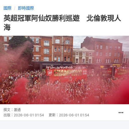
國際
即時國際
英超冠軍阿仙奴勝利巡遊 北倫敦現人
海
撰文：
蕭通
出版：
2026-06-01 01:54
更新：
2026-06-01 01:54