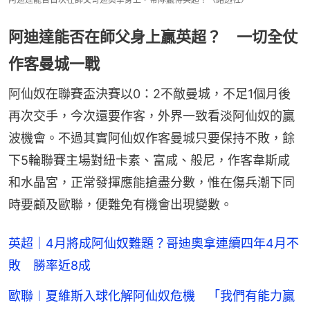
阿迪達能否在師父身上贏英超？ 一切全仗
作客曼城一戰
阿仙奴在聯賽盃決賽以0：2不敵曼城，不足1個月後
再次交手，今次還要作客，外界一致看淡阿仙奴的贏
波機會。不過其實阿仙奴作客曼城只要保持不敗，餘
下5輪聯賽主場對紐卡素、富咸、般尼，作客韋斯咸
和水晶宮，正常發揮應能搶盡分數，惟在傷兵潮下同
時要顧及歐聯，便難免有機會出現變數。
英超｜4月將成阿仙奴難題？哥迪奧拿連續四年4月不
敗 勝率近8成
歐聯︱夏維斯入球化解阿仙奴危機 「我們有能力贏