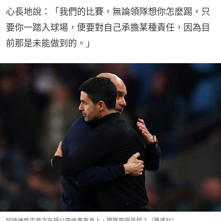
心長地說：「我們的比賽，無論領隊想你怎麼踢，只
要你一踏入球場，便要對自己承擔某種責任，因為目
前那是未能做到的。」
阿迪達能否首次在師父哥迪奧拿身上，帶隊贏得英超？（路透社）