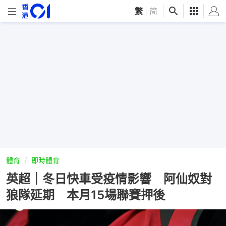
繁
|
简
體育
即時體育
英超｜冬日快車受疫情影響 阿仙奴對
狼隊延期 本月15場聯賽押後