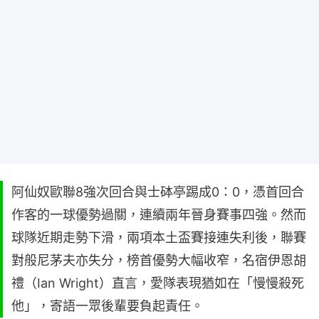
阿仙奴歐聯8強次回合與士砵亭踢成0：0，憑首回合
作客的一球優勢過關，連續兩年晉身賽事四強。然而
球隊近期走勢下滑，兩項本土盃賽接連失利後，聯賽
對般尼茅夫亦失分，榜首優勢大幅收窄，名宿伊恩胡
禮（Ian Wright）直言，愛隊表現猶如在「慢慢殺死
他」，寄語一眾後輩要負起責任。