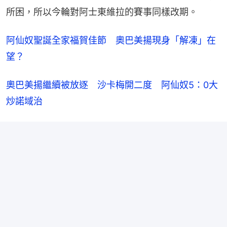
所困，所以今輪對阿士東維拉的賽事同樣改期。
阿仙奴聖誕全家福賀佳節　奧巴美揚現身「解凍」在
望？
奧巴美揚繼續被放逐　沙卡梅開二度　阿仙奴5：0大
炒諾域治