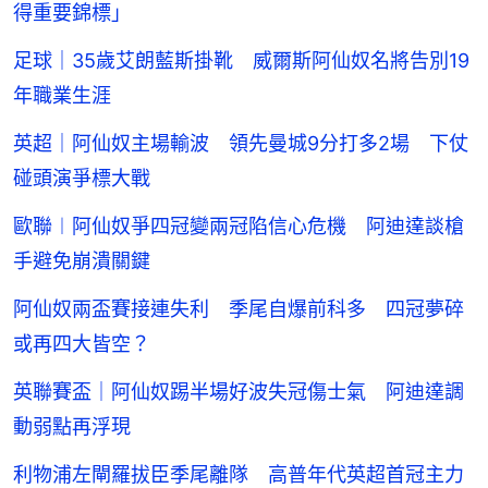
得重要錦標」
足球｜35歲艾朗藍斯掛靴 威爾斯阿仙奴名將告別19
年職業生涯
英超｜阿仙奴主場輸波 領先曼城9分打多2場 下仗
碰頭演爭標大戰
歐聯︱阿仙奴爭四冠變兩冠陷信心危機 阿迪達談槍
手避免崩潰關鍵
阿仙奴兩盃賽接連失利 季尾自爆前科多 四冠夢碎
或再四大皆空？
英聯賽盃｜阿仙奴踢半場好波失冠傷士氣 阿迪達調
動弱點再浮現
利物浦左閘羅拔臣季尾離隊 高普年代英超首冠主力