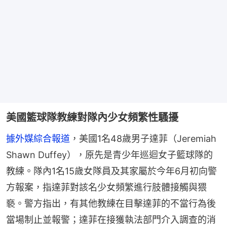
美國籃球隊教練對隊內少女頻繁性騷擾
據外媒綜合報道
，美國1名48歲男子達菲（Jeremiah 
Shawn Duffey），原先是青少年巡迴女子籃球隊的
教練。隊內1名15歲女隊員及其家屬於今年6月初向警
方報案，指達菲對該名少女頻繁進行肢體接觸與猥
褻。警方指出，有其他教練在目擊達菲的不當行為後
當場制止並報警；達菲在接獲執法部門介入調查的消