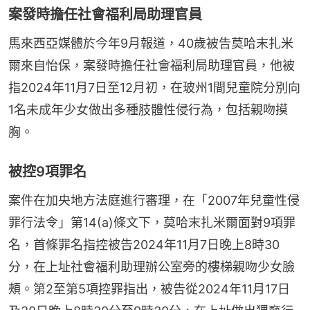
案發時擔任社會福利局助理官員
馬來西亞媒體於今年9月報道，40歲被告莫哈末扎米
爾來自怡保，案發時擔任社會福利局助理官員，他被
指2024年11月7日至12月初，在玻州1間兒童院分別向
1名未成年少女做出多種肢體性侵行為，包括親吻摸
胸。
被控9項罪名
案件在加央地方法庭進行審理，在「2007年兒童性侵
罪行法令」第14(a)條文下，莫哈末扎米爾面對9項罪
名，首條罪名指控被告2024年11月7日晚上8時30
分，在上址社會福利助理辦公室旁的樓梯親吻少女臉
頰。第2至第5項控罪指出，被告從2024年11月17日