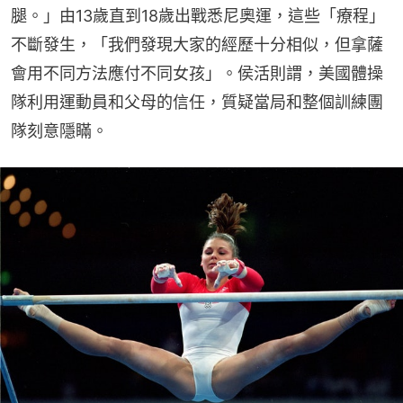
腿。」由13歲直到18歲出戰悉尼奧運，這些「療程」
不斷發生，「我們發現大家的經歷十分相似，但拿薩
會用不同方法應付不同女孩」。侯活則謂，美國體操
隊利用運動員和父母的信任，質疑當局和整個訓練團
隊刻意隱瞞。