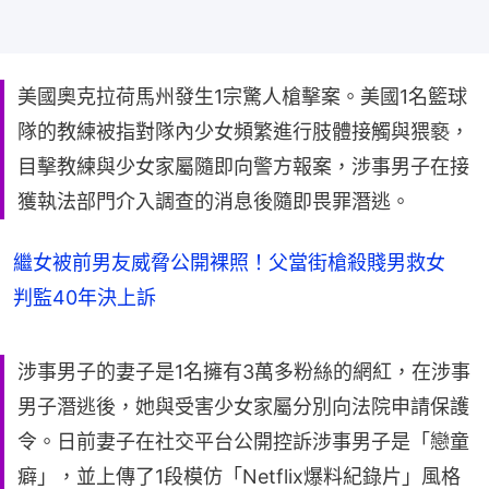
美國奧克拉荷馬州發生1宗驚人槍擊案。美國1名籃球
隊的教練被指對隊內少女頻繁進行肢體接觸與猥褻，
目擊教練與少女家屬隨即向警方報案，涉事男子在接
獲執法部門介入調查的消息後隨即畏罪潛逃。
繼女被前男友威脅公開裸照！父當街槍殺賤男救女
判監40年決上訴
涉事男子的妻子是1名擁有3萬多粉絲的網紅，在涉事
男子潛逃後，她與受害少女家屬分別向法院申請保護
令。日前妻子在社交平台公開控訴涉事男子是「戀童
癖」，並上傳了1段模仿「Netflix爆料紀錄片」風格