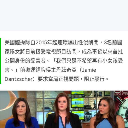
美國體操隊自2015年起連環爆出性侵醜聞，3名前國
家隊女將日前接受電視節目訪問，成為事發以來首批
公開身份的受害者。「我們只是不希望再有小女孩受
害。」前奧運銅牌得主丹茲奇亞（Jamie
Dantzscher）要求當局正視問題，阻止暴行。