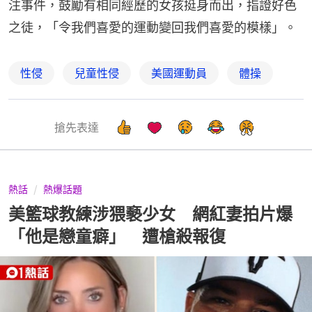
注事件，鼓勵有相同經歷的女孩挺身而出，指證好色
之徒，「令我們喜愛的運動變回我們喜愛的模樣」。
性侵
兒童性侵
美國運動員
體操
搶先表達
熱話
熱爆話題
美籃球教練涉猥褻少女 網紅妻拍片爆
「他是戀童癖」 遭槍殺報復