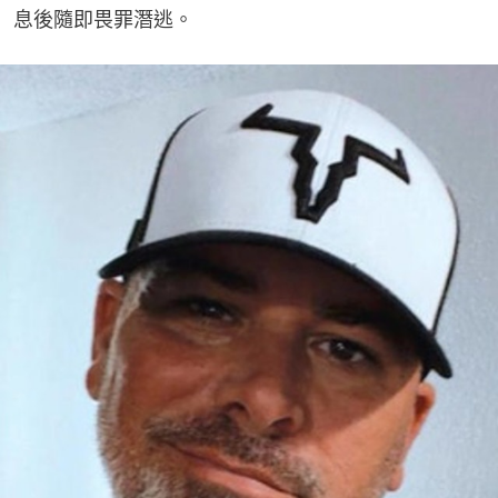
息後隨即畏罪潛逃。