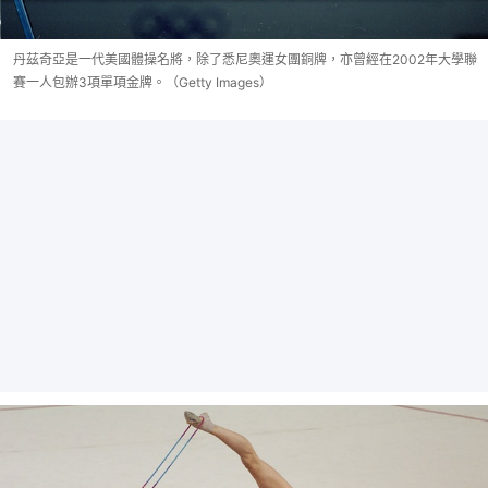
丹茲奇亞是一代美國體操名將，除了悉尼奧運女團銅牌，亦曾經在2002年大學聯
賽一人包辦3項單項金牌。（Getty Images）