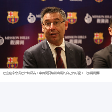
巴塞隆拿會長巴杜姆認為，中國需要培訓出屬於自己的球星。（張楊帆攝）