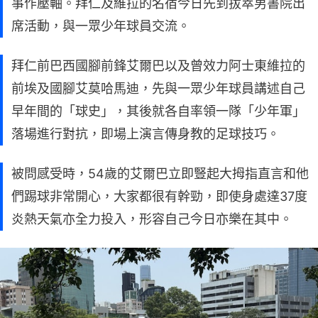
事作壓軸。拜仁及維拉的名宿今日先到拔萃男書院出
席活動，與一眾少年球員交流。
拜仁前巴西國腳前鋒艾爾巴以及曾效力阿士東維拉的
前埃及國腳艾莫哈馬迪，先與一眾少年球員講述自己
早年間的「球史」，其後就各自率領一隊「少年軍」
落場進行對抗，即場上演言傳身教的足球技巧。
被問感受時，54歲的艾爾巴立即豎起大拇指直言和他
們踢球非常開心，大家都很有幹勁，即使身處達37度
炎熱天氣亦全力投入，形容自己今日亦樂在其中。