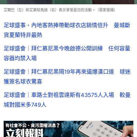
艾爾巴（左）和艾莫哈馬迪（右）表示享受是日的活動。（梁家俊攝）
足球盛事、內地客熱捧帶動球衣店銷情倍升 曼城斷
貨夏蘭特非最熱
足球盛會｜拜仁慕尼黑今晚啟德公開訓練 任何容量
容器均禁入場
足球盛會｜拜仁慕尼黑隔19年再來逼爆漢口道 球迷
獲簽名球衣驚喜
足球盛會｜車路士對祖雲達斯有43575人入場 較曼
城對國米多749人