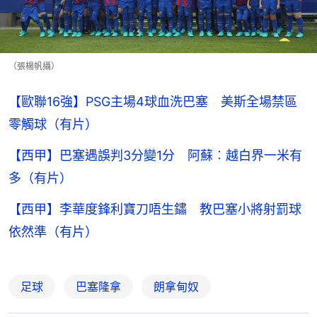
（張楊帆攝）
【歐聯16強】PSG主場4球血洗巴塞 美斯全場禁區
零觸球（有片）
【西甲】巴塞遇誤判3分變1分 阿蘇︰越白界一米有
多（有片）
【西甲】李華度鋒利寶刀唔生鏽 教巴塞小將射罰球
依然準（有片）
足球
巴塞隆拿
朗拿甸奴