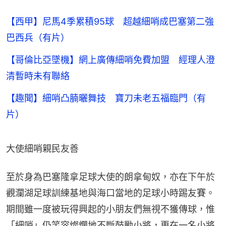
【西甲】尼馬4季累積95球 超越細哨成巴塞第二強
巴西兵（有片）
【哥倫比亞墜機】網上廣傳細哨免費加盟 經理人澄
清暫時未有聯絡
【趣聞】細哨凸腩曬舞技 寶刀未老五福臨門（有
片）
大使細哨親民友善
至於身為巴塞隆拿足球大使的朗拿甸奴，亦在下午於
觀瀾湖足球訓練基地與海口當地的足球小時踢友賽。
期間雖一度被玩得興起的小朋友們無視不獲傳球，惟
「細哨」仍笑容燦爛地不斷鼓勵小將，更在一名小將