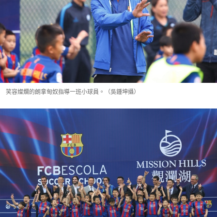
笑容燦爛的朗拿甸奴指導一班小球員。（吳鍾坤攝）