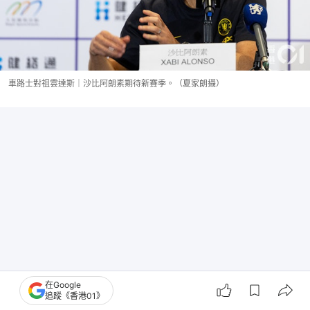
車路士對祖雲達斯｜沙比阿朗素期待新賽季。（夏家朗攝）
在Google
追蹤《香港01》
至於四年前因禁藥事件而被禁賽的梅迪歷（Mykhailo 