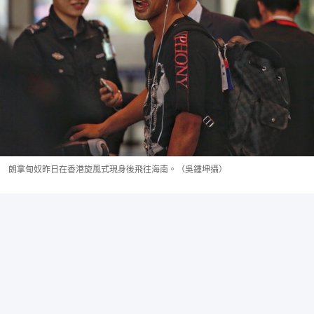
朗拿甸奴昨日在香港旋風式現身後飛往海南。（吳鍾坤攝）