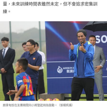
量，未來訓練時間表雖然未定，但不會追求密集訓
練。
朗拿甸奴在友賽期間向小將豎起拇指鼓勵。（張楊帆攝）