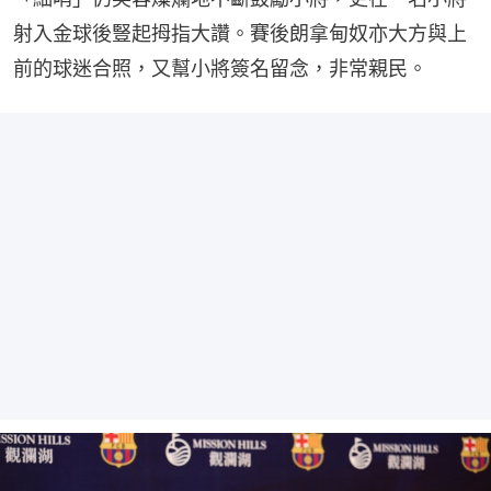
射入金球後豎起拇指大讚。賽後朗拿甸奴亦大方與上
前的球迷合照，又幫小將簽名留念，非常親民。