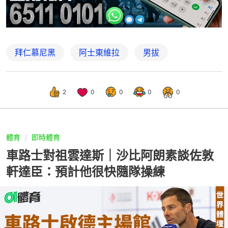
拜仁慕尼黑
阿士東維拉
男拔
2
0
0
0
0
體育
即時體育
車路士對祖雲達斯｜沙比阿朗素談佐敦
軒達臣：預計他很快隨隊操練