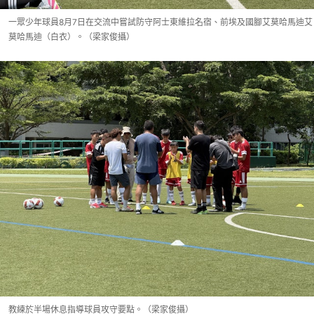
一眾少年球員8月7日在交流中嘗試防守阿士東維拉名宿、前埃及國腳艾莫哈馬迪艾
莫哈馬迪（白衣）。（梁家俊攝）
教練於半場休息指導球員攻守要點。（梁家俊攝）