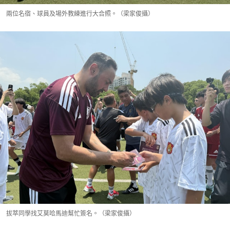
兩位名宿、球員及場外教練進行大合照。（梁家俊攝）
拔萃同學找艾莫哈馬迪幫忙簽名。（梁家俊攝）