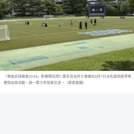
「奧迪足球峰會2026」對陣隊伍拜仁慕尼克及阿士東維拉8月7日派名宿到拔萃男
書院出席活動，與一眾少年球員交流。（梁家俊攝）