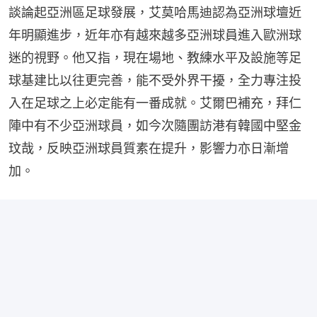
談論起亞洲區足球發展，艾莫哈馬迪認為亞洲球壇近
年明顯進步，近年亦有越來越多亞洲球員進入歐洲球
迷的視野。他又指，現在場地、教練水平及設施等足
球基建比以往更完善，能不受外界干擾，全力專注投
入在足球之上必定能有一番成就。艾爾巴補充，拜仁
陣中有不少亞洲球員，如今次隨團訪港有韓國中堅金
玟哉，反映亞洲球員質素在提升，影響力亦日漸增
加。