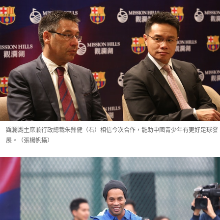
觀瀾湖主席兼行政總裁朱鼎健（右）相信今次合作，能助中國青少年有更好足球發
展。（張楊帆攝）