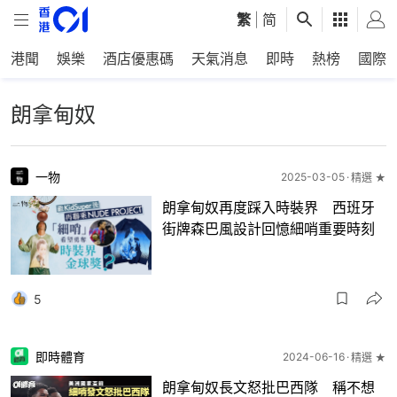
繁
|
简
港聞
娛樂
酒店優惠碼
天氣消息
即時
熱榜
國際
朗拿甸奴
一物
2025-03-05
精選 ★
朗拿甸奴再度踩入時裝界 西班牙
街牌森巴風設計回憶細哨重要時刻
5
即時體育
2024-06-16
精選 ★
朗拿甸奴長文怒批巴西隊 稱不想