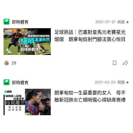
即時體育
2021-07-21
精選 ★
足球熱話｜巴塞對皇馬元老賽星光
熠熠 朗拿甸奴射門腳法賞心悅目
29
即時體育
2021-02-23
精選 ★
朗拿甸奴一生最重要的女人 母不
敵新冠肺炎亡細哨傷心得缺席喪禮
6