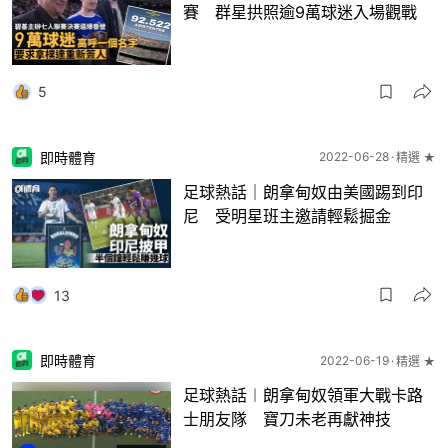
賽 群星拱照逾9萬球迷入場觀戰
5
即時體育
2022-06-28
精選 ★
足球熱話｜朗拿甸奴由美國踢到印
尼 受明星班主邀請輕鬆掘金
13
即時體育
2022-06-19
精選 ★
足球熱話︱朗拿甸奴領軍大戰卡路
士朋友隊 寶刀未老再獻神技