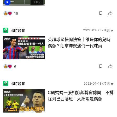
09:08
19
即時體育
2022-02-23
精選 ★
英超球星快問快答｜誰是你的兒時
偶像？朗拿甸奴迷倒一代球員
6
即時體育
2022-01-13
精選 ★
C朗媽媽一張相掀起轉會傳聞 不排
除到巴西落班：大細哨是偶像