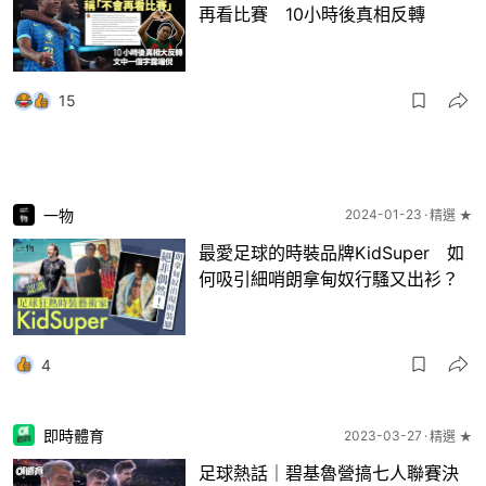
再看比賽 10小時後真相反轉
15
一物
2024-01-23
精選 ★
最愛足球的時裝品牌KidSuper 如
何吸引細哨朗拿甸奴行騷又出衫？
4
即時體育
2023-03-27
精選 ★
足球熱話｜碧基魯營搞七人聯賽決