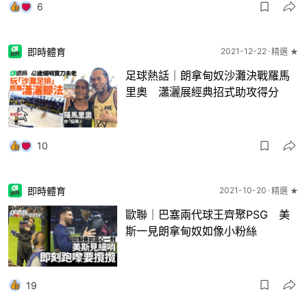
6
即時體育
2021-12-22
精選 ★
足球熱話｜朗拿甸奴沙灘決戰羅馬
里奧 瀟灑展經典招式助攻得分
10
即時體育
2021-10-20
精選 ★
歐聯｜巴塞兩代球王齊聚PSG 美
斯一見朗拿甸奴如像小粉絲
19