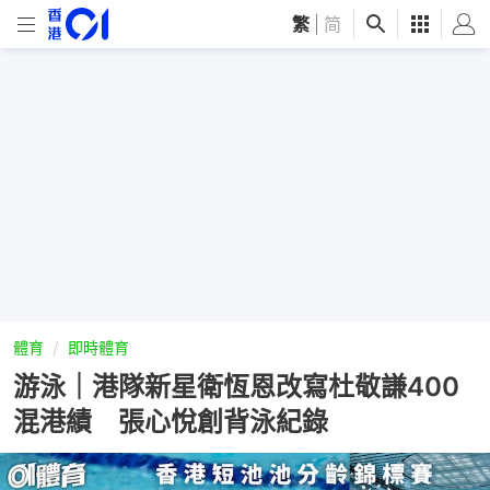
繁
|
简
體育
即時體育
游泳｜港隊新星衛恆恩改寫杜敬謙400
混港績 張心悅創背泳紀錄