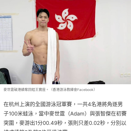
麥世霆破港績奪回蛙王寶座。（香港游泳教練會Facebook）
在杭州上演的全國游泳冠軍賽，一共4名港將角逐男
子100米蛙泳，當中麥世霆（Adam）與張智傑在初賽
突圍，麥游出1分00.49秒，張則只差0.02秒，分別以