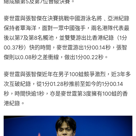
總成績第5及第7位晉級決賽。
麥世霆與張智傑在決賽挑戰中國游泳名將﹑亞洲紀錄
保持者覃海洋，面對一眾中國強手，兩名港隊代表最
後以第7及第8名觸池，並雙雙游出比香港紀錄（1分
00.37秒）快的時間，麥世霆游出1分00.14秒，張智
傑則以0.08秒之差衝線，做出1分00.22秒。
麥世霆與張智傑近年在男子100蛙競爭激烈，近3年多
次互破紀錄，從1分01.28秒推前至如今的1分00.14
秒，時間快逾1秒，亦是麥世霆第3度擁有100蛙的香
港紀錄。