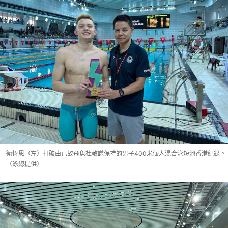
衛恆恩（左）打破由已故飛魚杜敬謙保持的男子400米個人混合泳短池香港紀錄。
（泳總提供）