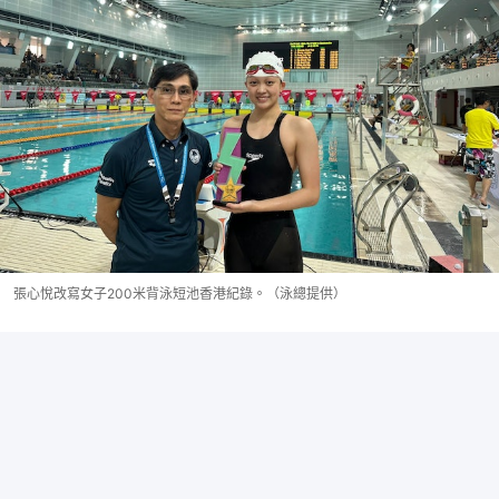
張心悅改寫女子200米背泳短池香港紀錄。（泳總提供）