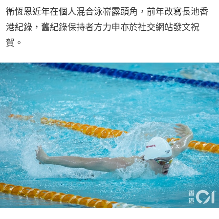
衛恆恩近年在個人混合泳嶄露頭角，前年改寫長池香
港紀錄，舊紀錄保持者方力申亦於社交網站發文祝
賀。