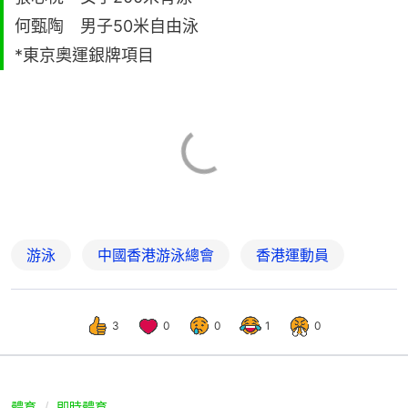
何甄陶 男子50米自由泳
*東京奧運銀牌項目
游泳
中國香港游泳總會
香港運動員
3
0
0
1
0
體育
即時體育