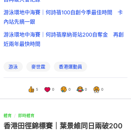
游泳環地中海賽｜何詩蓓100自創今季最佳時間 卡
內站先摘一銀
游泳環地中海賽｜何詩蓓摩納哥站200自奪金 再創
近兩年最快時間
游泳
麥世霆
香港運動員
5
0
0
0
0
體育
即時體育
香港田徑錦標賽｜葉景維同日兩破200