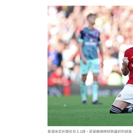
麥湯米尼近兩仗共入3球，是曼聯現時狀態最好的球員。（Ge