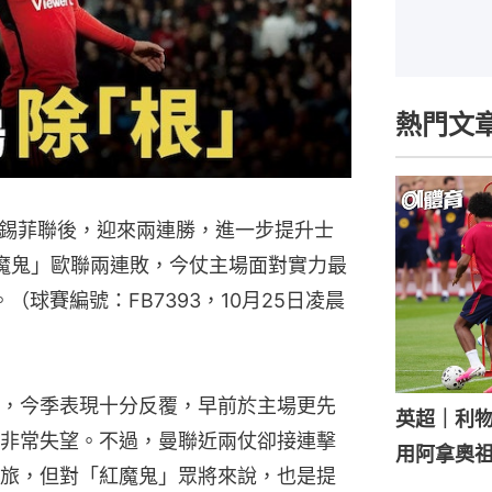
熱門文
錫菲聯後，迎來兩連勝，進一步提升士
魔鬼」歐聯兩連敗，今仗主場面對實力最
球賽編號：FB7393，10月25日凌晨
，今季表現十分反覆，早前於主場更先
英超｜利
非常失望。不過，曼聯近兩仗卻接連擊
用阿拿奧
旅，但對「紅魔鬼」眾將來說，也是提