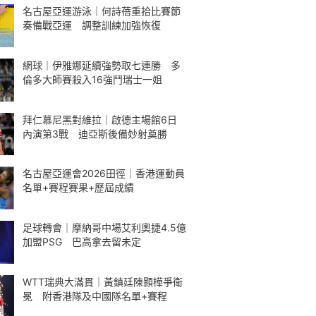
名古屋亞運游泳｜何詩蓓重拾比賽節
奏備戰亞運 調整訓練加強恢復
網球｜伊雅娜延續強勢取七連勝 多
倫多大師賽殺入16強鬥瑞士一姐
拜仁慕尼黑對維拉｜啟德主場館6日
內演第3戰 迪亞斯後備妙射奠勝
名古屋亞運會2026田徑｜香港運動員
名單+賽程賽果+歷屆成績
足球轉會｜摩納哥中場艾利奧捷4.5億
加盟PSG 巴高拿去留未定
WTT瑞典大滿貫｜黃鎮廷陳顥樺爭衛
冕 附香港隊及中國隊名單+賽程