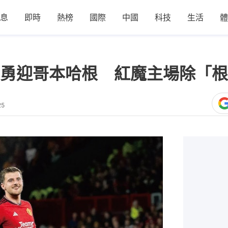
息
即時
熱榜
國際
中國
科技
生活
體
勇迎哥本哈根 紅魔主場除「根
25