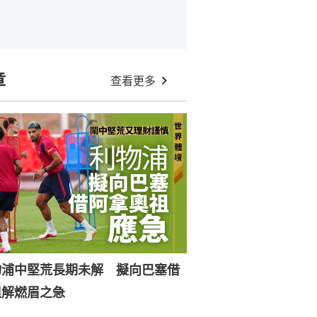
章
查看更多
物浦中堅荒長期未解 擬向巴塞借
祖解燃眉之急