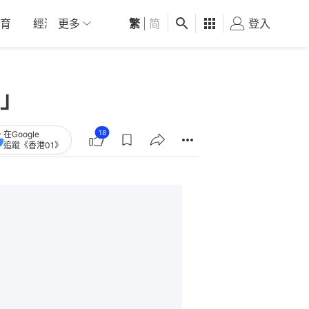
育
經濟
更多
01深圳
繁
觀點
|
简
健康
好食玩飛
登入
女
」
18
在Google
追蹤《香港01》