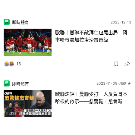
即時體育
2023-12-13
歐聯｜曼聯不敵拜仁包尾出局 哥
本哈根贏加拉塔沙雷晉級
16
即時體育
2023-11-09
精選 ★
歐聯速評｜曼聯少打一人反負哥本
哈根的啟示——愈驚輸，愈會輸！
18