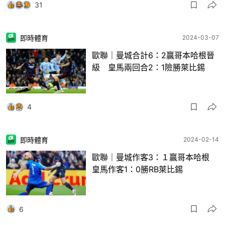
31
即時體育
2024-03-07
歐聯｜曼城合計6：2贏哥本哈根晉
級 皇馬兩回合2：1險勝萊比錫
4
即時體育
2024-02-14
歐聯｜曼城作客3：１贏哥本哈根
皇馬作客1：0勝RB萊比錫
6