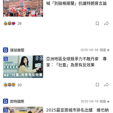
喊「別碰格陵蘭」抗議特朗普言論
26
環球趣聞
2025-06-28
精選 ★
亞洲地區全球競爭力不敵丹麥 專
家：「社畜」為患有反效果
20
即時國際
2025-06-19
精選 ★
2025最宜居城市排名出爐 維也納