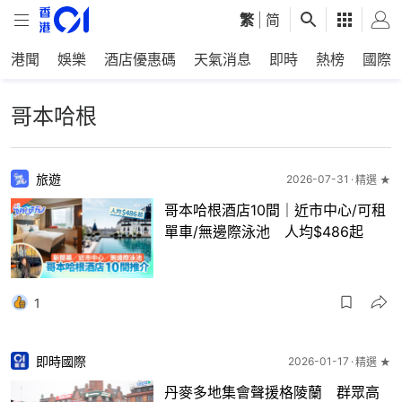
繁
|
简
港聞
娛樂
酒店優惠碼
天氣消息
即時
熱榜
國際
哥本哈根
旅遊
2026-07-31
精選 ★
哥本哈根酒店10間｜近市中心/可租
單車/無邊際泳池 人均$486起
1
即時國際
2026-01-17
精選 ★
丹麥多地集會聲援格陵蘭 群眾高