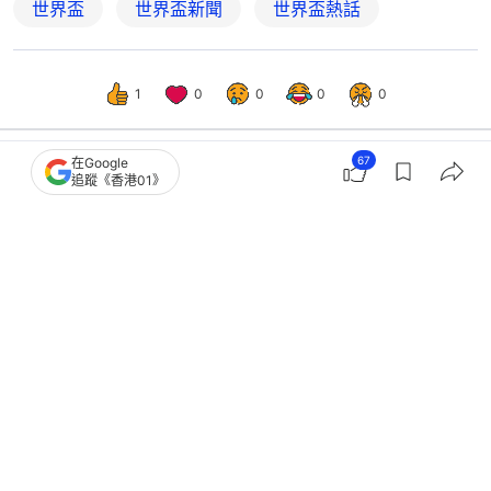
世界盃
世界盃新聞
世界盃熱話
1
0
0
0
0
67
在Google
追蹤《香港01》
體育
即時體育
名古屋亞運HOY獲播映權 每日逾12小
時直播 蔡俊彥獻聲唱主題曲