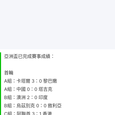
亞洲盃已完成賽事成績：
首輪
A組：卡塔爾 3：0 黎巴嫩
A組：中國 0：0 塔吉克
B組：澳洲 2：0 印度
B組：烏茲別克 0：0 敘利亞
C組：阿聯酋 3：1 香港