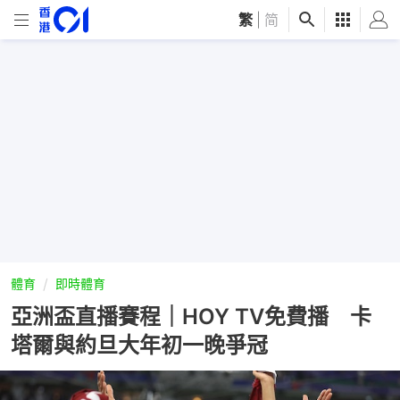
繁
|
简
體育
即時體育
亞洲盃直播賽程｜HOY TV免費播 卡
塔爾與約旦大年初一晚爭冠