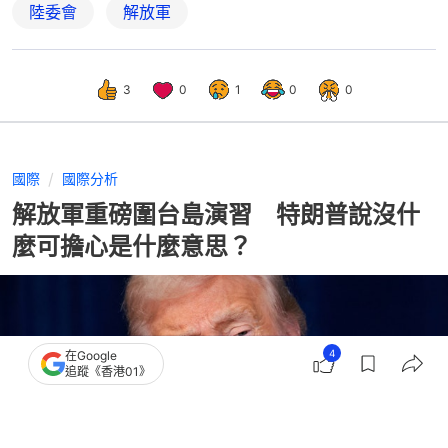
陸委會
解放軍
3
0
1
0
0
國際
國際分析
解放軍重磅圍台島演習 特朗普說沒什
麼可擔心是什麼意思？
4
在Google
追蹤《香港01》