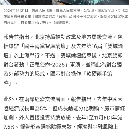
2024年6月21日，最高人民法院、最高人民檢察院、公安部、國家安全部、司法部
在國台辦連袂發布《關於依法懲治『台獨』頑固分子分裂國家、煽動分裂國家犯罪
的意見》，自發布之日起施行。（網絡圖片）
報告並指出，北京持續推動政黨及地方層級交流，包
括舉辦「國共兩黨智庫論壇」及去年第16屆「雙城論
壇」於上海舉行。不過，雙城論壇結束後，北京旋即
對台發動「正義使命-2025」軍演，並稱此為對台獨
及外部勢力的懲戒，顯示對台操作「軟硬兩手策
略」。
此外，在兩岸經濟交流層面，報告指出，去年中國大
陸經濟成長率為5%，但成長動能分化明顯。房市蕭條
加劇，外人直接投資持續放緩，去年1至11月FDI年減
7.5%。報告形容通縮陰霾未散，經濟與金融風險上