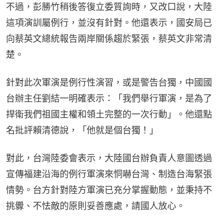
不過，彭勝竹稍後答復立委質詢時，又改口說，大陸
這項演訓屬例行，並沒有針對。他還表示，國安局已
向蔡英文總統報告兩岸關係趨於緊張，蔡英文非常清
楚。
針對此次軍演是例行性演習，或是警告台獨，中國國
台辦主任劉結一明確表示：「我們舉行軍演，是為了
捍衛我們祖國主權和領土完整的一次行動」。他還點
名批評賴清德說，「他就是個台獨！」
對此，台灣陸委會表示，大陸國台辦負責人意圖透過
宣傳福建沿海的例行軍演來恫嚇台灣、制造台海緊張
情勢。台方針對陸方軍演已充分掌握動態，並秉持不
挑釁、不怯敵的原則妥善應處，請國人放心。