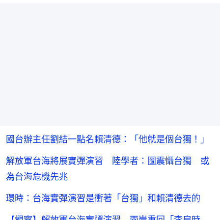
國台辦主任劉結一點名賴清德：「他就是個台獨！」
解放軍台海將展實彈演習 陸學者：圖震懾台獨 或
為台海危機先兆
環時：台海實彈演習是衝著「台獨」和賴清德去的
【觀察】解放軍台海實彈演習 兩岸重回「李扁時