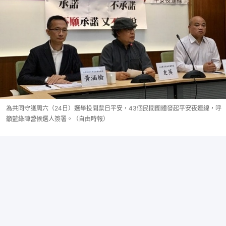
為共同守護周六（24日）選舉投開票日平安，43個民間團體發起平安夜連線，呼
籲藍綠陣營候選人簽署。（自由時報）