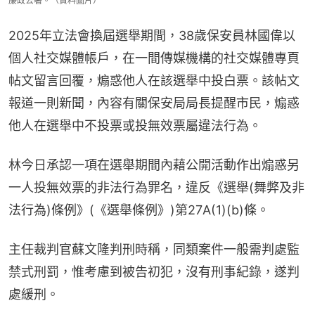
廉政公署。（資料圖片）
2025年立法會換屆選舉期間，38歲保安員林國偉以
個人社交媒體帳戶，在一間傳媒機構的社交媒體專頁
帖文留言回覆，煽惑他人在該選舉中投白票。該帖文
報道一則新聞，內容有關保安局局長提醒市民，煽惑
他人在選舉中不投票或投無效票屬違法行為。
林今日承認一項在選舉期間內藉公開活動作出煽惑另
一人投無效票的非法行為罪名，違反《選舉(舞弊及非
法行為)條例》(《選舉條例》)第27A(1)(b)條。
主任裁判官蘇文隆判刑時稱，同類案件一般需判處監
禁式刑罰，惟考慮到被告初犯，沒有刑事紀錄，遂判
處緩刑。