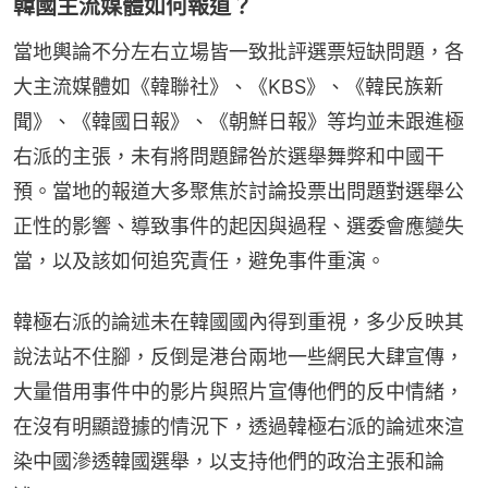
韓國主流媒體如何報道？
當地輿論不分左右立場皆一致批評選票短缺問題，各
大主流媒體如《韓聯社》、《KBS》、《韓民族新
聞》、《韓國日報》、《朝鮮日報》等均並未跟進極
右派的主張，未有將問題歸咎於選舉舞弊和中國干
預。當地的報道大多聚焦於討論投票出問題對選舉公
正性的影響、導致事件的起因與過程、選委會應變失
當，以及該如何追究責任，避免事件重演。
韓極右派的論述未在韓國國內得到重視，多少反映其
說法站不住腳，反倒是港台兩地一些網民大肆宣傳，
大量借用事件中的影片與照片宣傳他們的反中情緒，
在沒有明顯證據的情況下，透過韓極右派的論述來渲
染中國滲透韓國選舉，以支持他們的政治主張和論