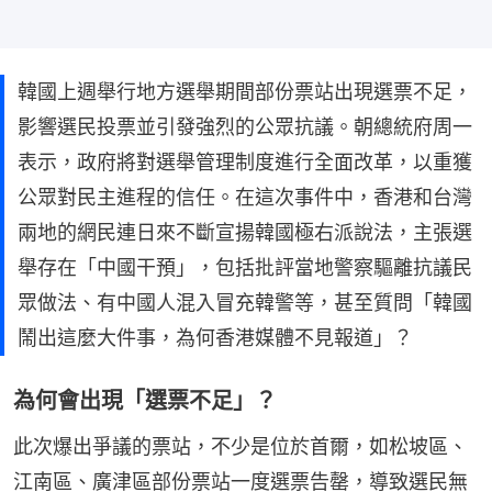
韓國上週舉行地方選舉期間部份票站出現選票不足，
影響選民投票並引發強烈的公眾抗議。朝總統府周一
表示，政府將對選舉管理制度進行全面改革，以重獲
公眾對民主進程的信任。在這次事件中，香港和台灣
兩地的網民連日來不斷宣揚韓國極右派說法，主張選
舉存在「中國干預」，包括批評當地警察驅離抗議民
眾做法、有中國人混入冒充韓警等，甚至質問「韓國
鬧出這麼大件事，為何香港媒體不見報道」？
為何會出現「選票不足」？
此次爆出爭議的票站，不少是位於首爾，如松坡區、
江南區、廣津區部份票站一度選票告罄，導致選民無