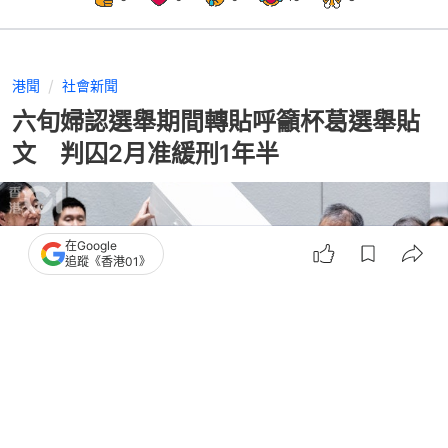
港聞
社會新聞
六旬婦認選舉期間轉貼呼籲杯葛選舉貼
文 判囚2月准緩刑1年半
在Google
追蹤《香港01》
撰文：
陳曉欣