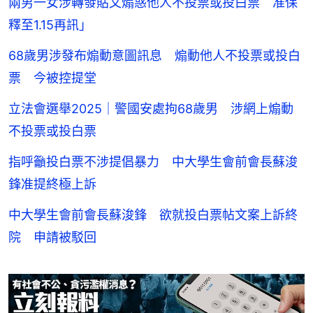
兩男一女涉轉發貼文煽惑他人不投票或投白票 准保
釋至1.15再訊」
68歲男涉發布煽動意圖訊息 煽動他人不投票或投白
票 今被控提堂
立法會選舉2025｜警國安處拘68歲男 涉網上煽動
不投票或投白票
指呼籲投白票不涉提倡暴力 中大學生會前會長蘇浚
鋒准提終極上訴
中大學生會前會長蘇浚鋒 欲就投白票帖文案上訴終
院 申請被駁回