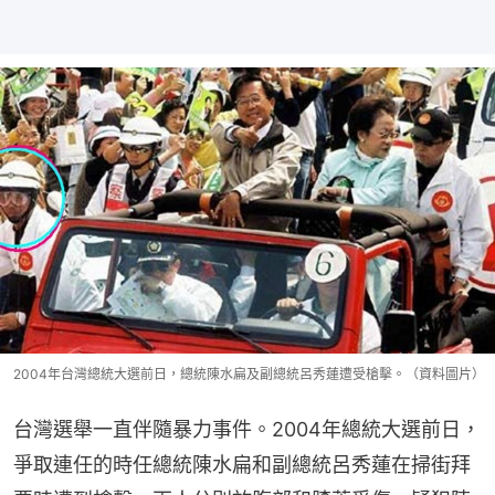
2004年台灣總統大選前日，總統陳水扁及副總統呂秀蓮遭受槍擊。（資料圖片）
台灣選舉一直伴隨暴力事件。2004年總統大選前日，
爭取連任的時任總統陳水扁和副總統呂秀蓮在掃街拜