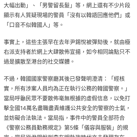
大幅出動」、「男警留長髮」等，網上還有不少片段
顯示有人質疑現場的警員「沒有以韓語回應他們」或
「口音不似韓國人」等。
事實上，這些主張早在去年尹錫悅被彈劾後，就由極
右派支持者於網上大肆散佈宣揚，如今相同論點只不
過是擴散至港台的社交媒體。
不過，韓國國家警察廳其後已發聲明澄清：「經核
實，所有涉案人員均為正在執行公務的韓國警察。」
當局呼籲民眾不要散佈毫無根據的虛假信息，以免打
擊全國14萬名盡職盡責維護公共安全的警察的士氣，
並妨礙合法執法。當局指，事件中的警員全部符合
《警察公務員勤務規定》第5條「儀容與服裝」的規