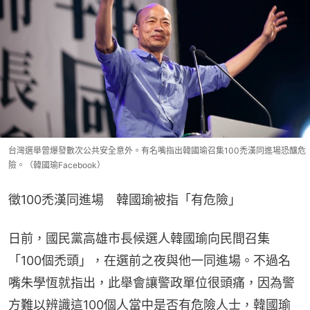
台灣選舉曾爆發數次公共安全意外。有名嘴指出韓國瑜召集100禿漢同進場恐釀危
險。（韓國瑜Facebook）
徵100禿漢同進場　韓國瑜被指「有危險」
日前，國民黨高雄市長候選人韓國瑜向民間召集
「100個禿頭」，在選前之夜與他一同進場。不過名
嘴朱學恆就指出，此舉會讓警政單位很頭痛，因為警
方難以辨識這100個人當中是否有危險人士，韓國瑜