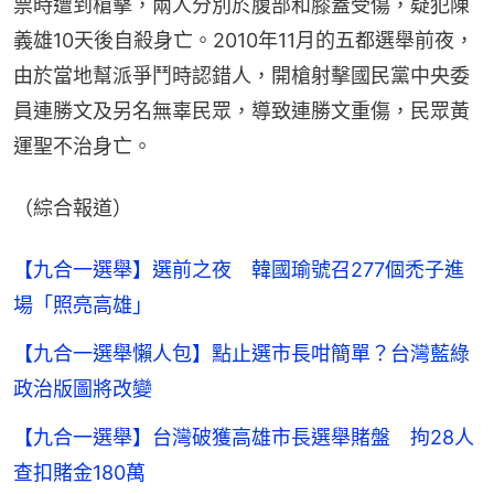
票時遭到槍擊，兩人分別於腹部和膝蓋受傷，疑犯陳
義雄10天後自殺身亡。2010年11月的五都選舉前夜，
由於當地幫派爭鬥時認錯人，開槍射擊國民黨中央委
員連勝文及另名無辜民眾，導致連勝文重傷，民眾黃
運聖不治身亡。
（綜合報道）
【九合一選舉】選前之夜 韓國瑜號召277個禿子進
場「照亮高雄」
【九合一選舉懶人包】點止選市長咁簡單？台灣藍綠
政治版圖將改變
【九合一選舉】台灣破獲高雄市長選舉賭盤 拘28人
查扣賭金180萬