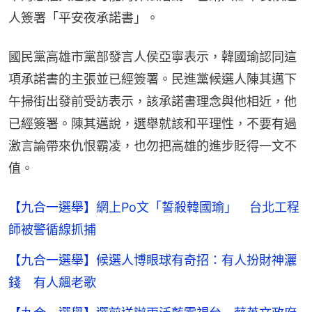
人簽署「平安夜承諾書」。
國民黨高雄市黨部發言人侯亞寧表示，韓國瑜認同這
項承諾書的主張並已經簽署。民進黨候選人陳其邁下
午掃街出發前受訪表示，該承諾書理念與他相近，他
已經簽署。陳其邁說，選舉就該和平理性，不要有過
激言論帶來仇恨霸凌，也勿把高雄的進步貶得一文不
值。
【九合一選舉】網上Po文「誓殺韓國瑜」 台北工程
師被警循線抓捕
【九合一選舉】候選人博眼球有奇招：有人扮財神灑
錢 有人飆老歌