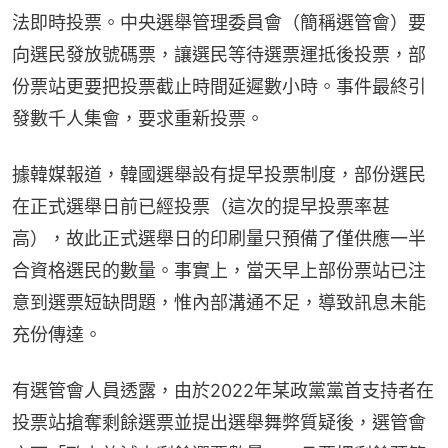
法即時投票。中央選舉管理委員會（簡稱選管會）要
向選民發放號碼票，讓選民等待選票運抵後投票，部
份票站更要把投票截止時間延遲數小時。事件最終引
發數千人集會，要求重新投票。
據韓媒報道，韓國選舉設有提早投票制度，部份選民
在正式選舉日前已經投票（這次的提早投票率甚
高），故此正式選舉日的印刷量只預備了僅供應一半
合資格選民的數量。事實上，當天早上部份票站已注
意到選票短缺問題，惟內部溝通不足，導致訊息未能
充份傳達。
有選管會人員透露，由於2022年某政黨黨首支持者在
投票站搶奪剩餘選票並提出選舉舞弊質疑後，選管會