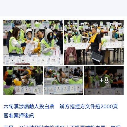
+
8
六旬漢涉煽動人投白票 辯方指控方文件逾2000頁
官准案押後訊