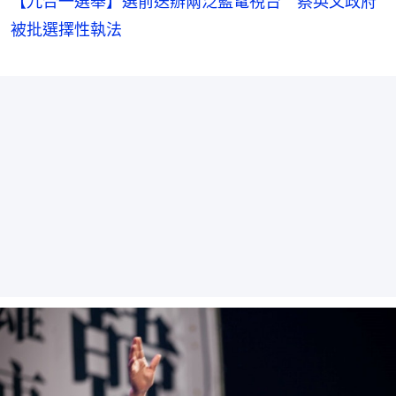
【九合一選舉】選前送辦兩泛藍電視台 蔡英文政府
被批選擇性執法