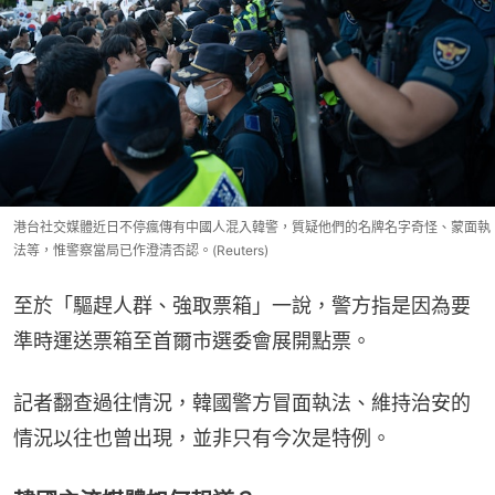
港台社交媒體近日不停瘋傳有中國人混入韓警，質疑他們的名牌名字奇怪、蒙面執
法等，惟警察當局已作澄清否認。(Reuters)
至於「驅趕人群、強取票箱」一說，警方指是因為要
準時運送票箱至首爾市選委會展開點票。
記者翻查過往情況，韓國警方冒面執法、維持治安的
情況以往也曾出現，並非只有今次是特例。