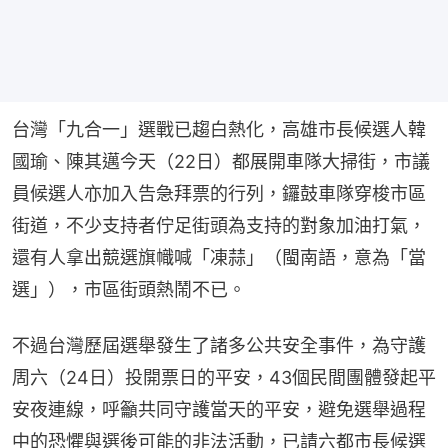
台灣「九合一」選戰已趨白熱化，高雄市長候選人韓
國瑜、陳其邁今天（22日）都展開車隊大掃街，市議
員候選人亦加入告急拜票的行列，鑼鼓車隊穿梭市區
街道，不少支持者佇足街頭為支持的對象加油打氣，
還有人拿出競選旗幟喊「凍蒜」（閩南語，意為「當
選」），市區街頭熱鬧不已。
不過台灣歷屆選舉發生了諸多公共安全事件，為守護
周六（24日）投開票日的平安，43個民間團體發起平
安夜連線，呼籲共同守護當天的平安，避免選舉過程
中的恐懼與選後可能的非法活動，已請六都市長候選