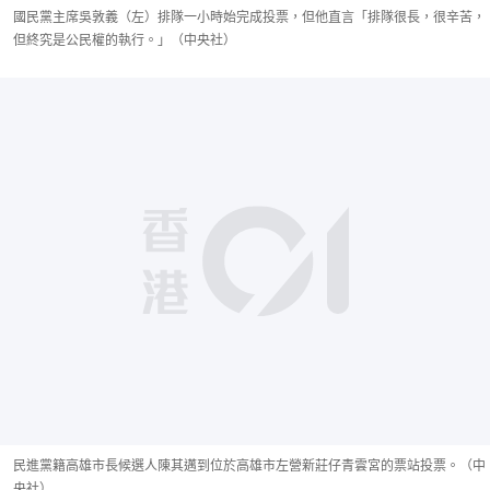
國民黨主席吳敦義（左）排隊一小時始完成投票，但他直言「排隊很長，很辛苦，
但終究是公民權的執行。」（中央社）
民進黨籍高雄市長候選人陳其邁到位於高雄市左營新莊仔青雲宮的票站投票。（中
央社）