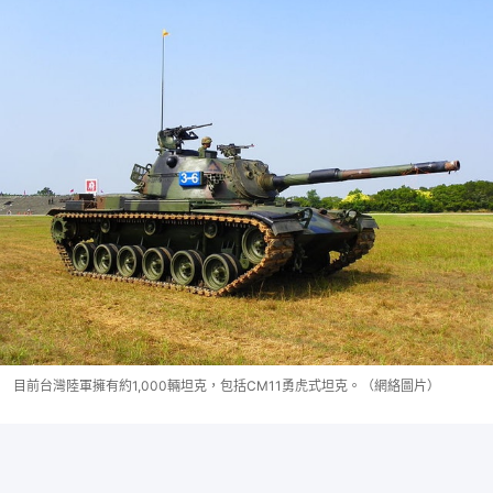
目前台灣陸軍擁有約1,000輛坦克，包括CM11勇虎式坦克。（網絡圖片）