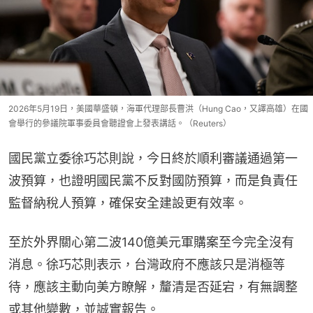
2026年5月19日，美國華盛頓，海軍代理部長曹洪（Hung Cao，又譯高雄）在國
會舉行的參議院軍事委員會聽證會上發表講話。（Reuters）
國民黨立委徐巧芯則說，今日終於順利審議通過第一
波預算，也證明國民黨不反對國防預算，而是負責任
監督納稅人預算，確保安全建設更有效率。
至於外界關心第二波140億美元軍購案至今完全沒有
消息。徐巧芯則表示，台灣政府不應該只是消極等
待，應該主動向美方瞭解，釐清是否延宕，有無調整
或其他變數，並誠實報告。