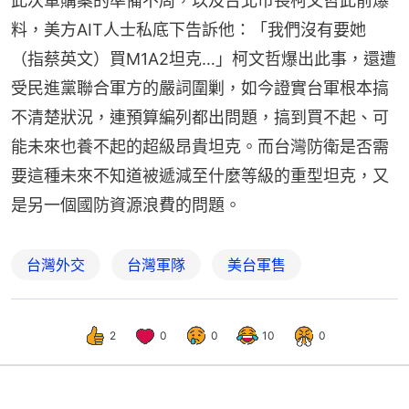
此次軍購案的準備不周，以及台北市長柯文哲此前爆
料，美方AIT人士私底下告訴他：「我們沒有要她
（指蔡英文）買M1A2坦克…」柯文哲爆出此事，還遭
受民進黨聯合軍方的嚴詞圍剿，如今證實台軍根本搞
不清楚狀況，連預算編列都出問題，搞到買不起、可
能未來也養不起的超級昂貴坦克。而台灣防衛是否需
要這種未來不知道被遞減至什麼等級的重型坦克，又
是另一個國防資源浪費的問題。
台灣外交
台灣軍隊
美台軍售
2
0
0
10
0