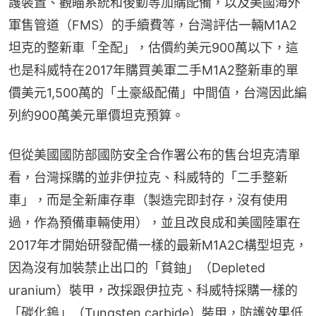
護裝置、觀瞄系統和後勤等加購配備，以及美國海外
軍售管道（FMS）的手續費等，台灣評估一輛M1A2
坦克的整新車「全配」，估價約美元900萬以下，這
也是科威特在2017年購買美軍二手M1A2整新車的單
價美元1,500萬的「土豪級配備」中間值，台灣因此編
列約900萬美元單價坦克預算。
但從美國國防部國防安全合作署公布的售台坦克清單
看，台灣採購的並非伊拉克、科威特的「二手整新
車」，而是全新庫存車（製造完即封存，沒有使用
過，作為預備車輛使用），並且改良成和美國陸軍在
2017年才開始研發配備一樣的最新M1A2C構型坦克，
因為沒有加裝禁止出口的「貧鈾」（Depleted 
uranium）裝甲，改採跟伊拉克、科威特採購一樣的
「碳化鎢」（Tungsten carbide）裝甲，防護效果低