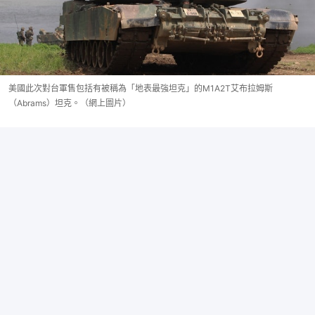
美國此次對台軍售包括有被稱為「地表最強坦克」的M1A2T艾布拉姆斯
（Abrams）坦克。（網上圖片）