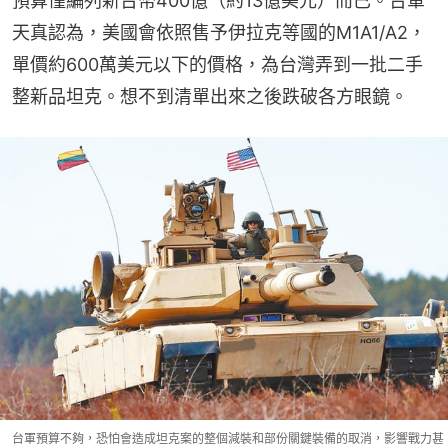
預算僅編列新台幣400億（約13億美元）而已。台軍
天真認為，美國會依照售予伊拉克等國的M1A1/A2，
單價約600萬美元以下的價格，為台灣弄到一批二手
整新品坦克。想不到清單出來之後跌破各方眼鏡。
台軍預算不夠，恐怕會造成坦克案的整個減裝和部份關鍵裝備的取消，影響戰力甚