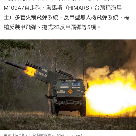
M109A7自走砲、海馬斯（HIMARS，台灣稱海馬
士）多管火箭飛彈系統、反甲型無人機飛彈系統、標
槍反裝甲飛彈、拖式2B反甲飛彈等5項。
美軍「海馬斯」火箭發射系統。（Getty Images）