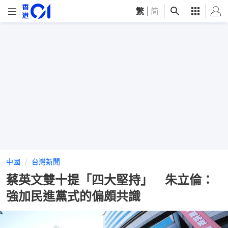
繁
|
简
中國
台灣新聞
蔡英文雙十提「四大堅持」 朱立倫：
強加民進黨式的偏頗共識