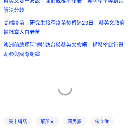
蔡英文雙十演說：面對威權不屈服 冀兩岸平等對話
解決分歧
高端疫苗︱研究生接種疫苗後昏迷23日 蔡英文政府
被批當人白老鼠
澳洲前總理阿博特訪台與蔡英文會晤 稱希望此行幫
助參與國際組織
雙十講話
蔡英文
國民黨
朱立倫