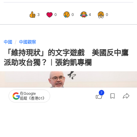
3
0
0
4
0
中國
中國觀察
「維持現狀」的文字遊戲 美國反中鷹
派助攻台獨？︱張鈞凱專欄
7
在Google
追蹤《香港01》