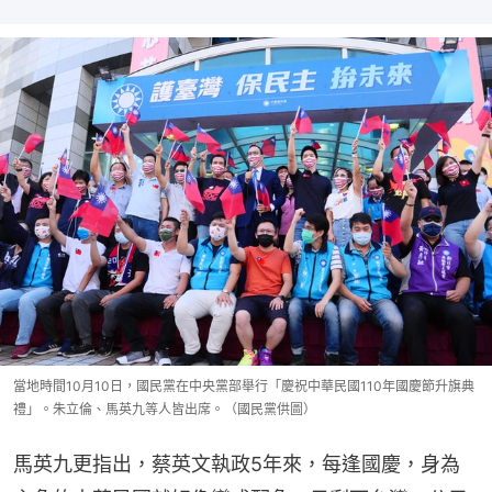
當地時間10月10日，國民黨在中央黨部舉行「慶祝中華民國110年國慶節升旗典
禮」。朱立倫、馬英九等人皆出席。（國民黨供圖）
馬英九更指出，蔡英文執政5年來，每逢國慶，身為