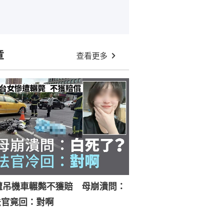
章
查看更多
遭吊機車輾斃不獲賠 母崩潰問：
法官竟回：對啊