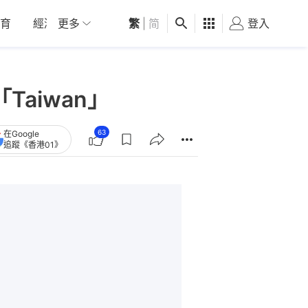
育
經濟
更多
01深圳
繁
觀點
|
简
健康
好食玩飛
登入
女
aiwan」
63
在Google
追蹤《香港01》