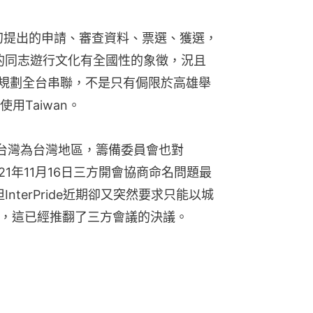
年初提出的申請、審查資料、票選、獲選，
灣的同志遊行文化有全國性的象徵，況且
5 的活動是規劃全台串聯，不是只有侷限於高雄舉
用Taiwan。
誤稱呼台灣為台灣地區，籌備委員會也對
2021年11月16日三方開會協商命名問題最
InterPride近期卻又突然要求只能以城
ng，這已經推翻了三方會議的決議。