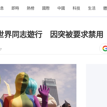
息
即時
熱榜
國際
中國
科技
生活
體
世界同志遊行 因突被要求禁用「T
37