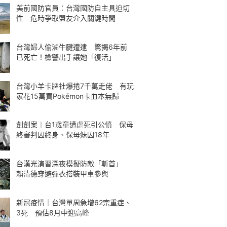
美前國防官員：台灣國防自主具迫切
性 危時爭取盟友介入關鍵時間
台灣婦人偷滷牛腱遭逮 驚揭6年前
已死亡！檢警出手讓她「復活」
台灣小羊卡牌社爆捲7千萬走佬 有玩
家花15萬買Pokémon卡血本無歸
剴剴案︱台1歲童遭虐死引公憤 保母
終審判囚終身、保母妹囚18年
台漢光演習深夜模擬防敵「斬首」
賴清德穿避彈衣搭裝甲車參與
新冠疫情｜台灣單周急增62宗重症、
3死 預估8月中迎高峰