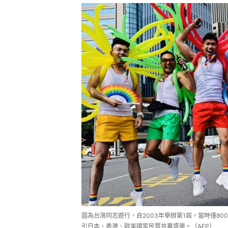
圖為台灣同志遊行，自2003年舉辦第1屆，當時僅8
引日本、香港、歐美國家民眾共襄盛舉。（AFP）