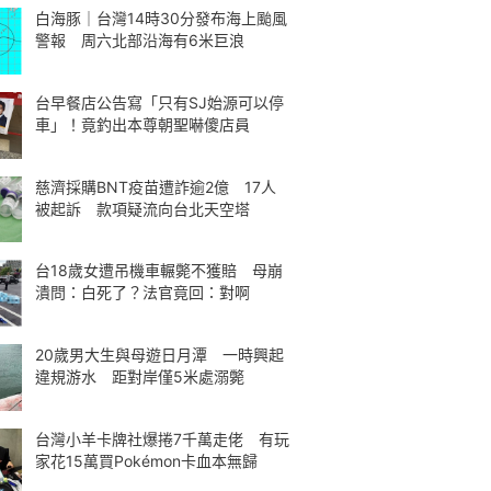
白海豚｜台灣14時30分發布海上颱風
警報 周六北部沿海有6米巨浪
台早餐店公告寫「只有SJ始源可以停
車」！竟釣出本尊朝聖嚇傻店員
慈濟採購BNT疫苗遭詐逾2億 17人
被起訴 款項疑流向台北天空塔
台18歲女遭吊機車輾斃不獲賠 母崩
潰問：白死了？法官竟回：對啊
20歲男大生與母遊日月潭 一時興起
違規游水 距對岸僅5米處溺斃
台灣小羊卡牌社爆捲7千萬走佬 有玩
家花15萬買Pokémon卡血本無歸