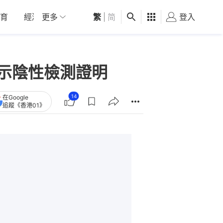
育
經濟
更多
01深圳
繁
觀點
|
简
健康
好食玩飛
登入
女
出示陰性檢測證明
14
在Google
追蹤《香港01》