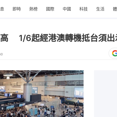
息
即時
熱榜
國際
中國
科技
生活
體
高 1/6起經港澳轉機抵台須
40