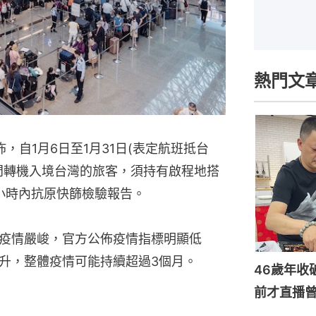
熱門文
，自1月6日至1月31日(表定航班抵台
門轉機入境台灣的旅客，須持有啟程地搭
4小時內抗原快篩檢驗報告。
疫情嚴峻，官方公佈疫情指標明顯低
升，整體疫情可能持續超過3個月。
46歲年收
前才直播