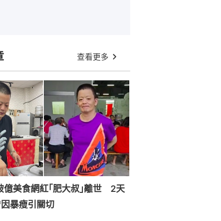
章
查看更多
破億美食網紅｢肥大叔｣離世 2天
曾因暴瘦引關切