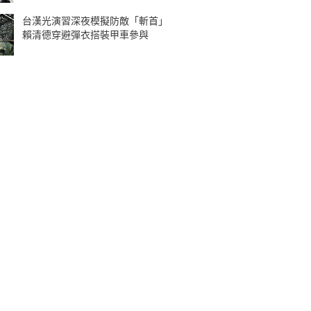
台漢光演習深夜模擬防敵「斬首」
賴清德穿避彈衣搭裝甲車參與