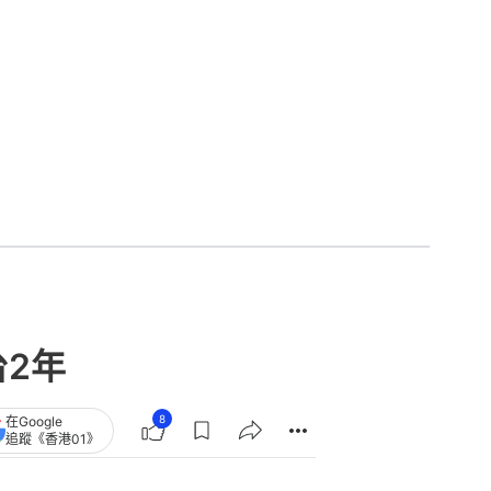
2年
8
在Google
追蹤《香港01》